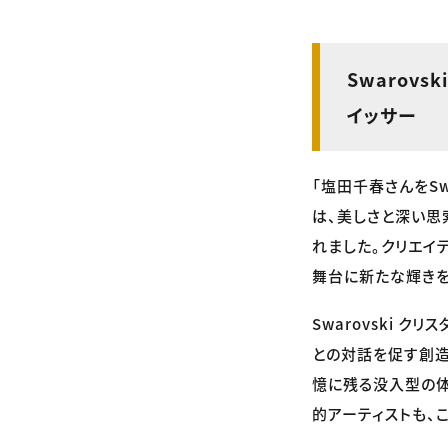
Swarov
イッサー
「塩田千春さんをSw
は、美しさと深い思索
れました。クリエイ
舞台に新たな輝きを
Swarovski ク
との対話を促す創造
憶に残る没入型の体
的アーティストも、