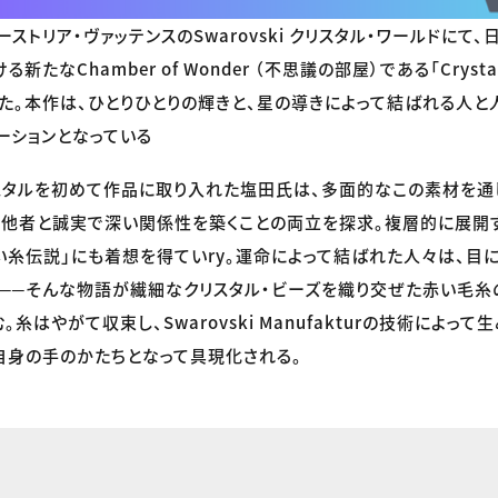
オーストリア・ヴァッテンスのSwarovski クリスタル・ワールドにて
なChamber of Wonder （不思議の部屋）である「Crystallizi
た。本作は、ひとりひとりの輝きと、星の導きによって結ばれる人と
ーションとなっている
のクリスタルを初めて作品に取り入れた塩田氏は、多面的なこの素材を通
、他者と誠実で深い関係性を築くことの両立を探求。複層的に展開
い糸伝説」にも着想を得ていry。運命によって結ばれた人々は、目
──そんな物語が繊細なクリスタル・ビーズを織り交ぜた赤い毛糸
糸はやがて収束し、Swarovski Manufakturの技術によって
自身の手のかたちとなって具現化される。