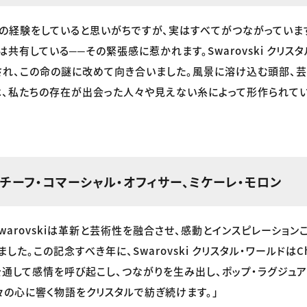
の経験をしていると思いがちですが、実はすべてがつながっていま
共有している──その緊張感に惹かれます。Swarovski クリスタ
され、この命の謎に改めて向き合いました。風景に溶け込む頭部、
”は、私たちの存在が出会った人々や見えない糸によって形作られて
skiチーフ・コマーシャル・オフィサー、ミケーレ・モロン
Swarovskiは革新と芸術性を融合させ、感動とインスピレーショ
た。この記念すべき年に、Swarovski クリスタル・ワールドはCham
）を通して感情を呼び起こし、つながりを生み出し、ポップ・ラグジュ
々の心に響く物語をクリスタルで紡ぎ続けます。」