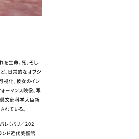
れを生命、死、そし
など、日常的なオブジ
可視化。彼女のイン
フォーマンス映像、写
選奨文部科学大臣新
されている。
レ（パリ／202
ズランド近代美術館