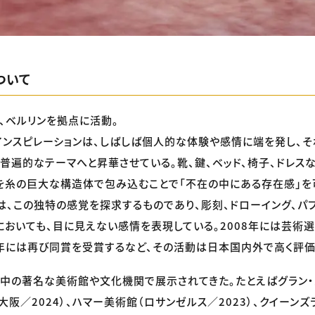
ついて
れ、ベルリンを拠点に活動。
ンスピレーションは、しばしば個人的な体験や感情に端を発し、そ
普遍的なテーマへと昇華させている。靴、鍵、ベッド、椅子、ドレス
を糸の巨大な構造体で包み込むことで「不在の中にある存在感」を
は、この独特の感覚を探求するものであり、彫刻、ドローイング、パ
においても、目に見えない感情を表現している。2008年には芸術
4年には再び同賞を受賞するなど、その活動は日本国内外で高く評価
中の著名な美術館や文化機関で展示されてきた。たとえばグラン・パ
大阪／2024）、ハマー美術館（ロサンゼルス／2023）、クイーン