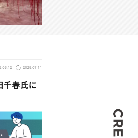
5.05.12
2025.07.11
塩田千春氏に
CREA