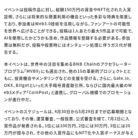
イベントは投稿作品に対し、総額150万円の賞金やNFT化された入賞
証明、さらには将来的な商業利用の機会といった多彩な特典を用意し
ており、参加者はWeb3.0技術を活用しながら、ファンアートの可能性
を世界へ広げることができる。投稿は1人あたり最大5作品まで可能で、
AIを使用したかどうかも含め、作品情報を登録する必要がある。参加
費は無料だが、投稿や投票時にはオンチェーン処理に伴うガス代が発
生する。
本イベントは、世界中の注目を集めるBNB Chainのアクセラレーター
プログラム「MVB9」にも選出され、他の15の革新的プロジェクトとと
もに、投資機会やメンタリングなどの支援を受ける。さらに、Gate.io、
OKX、Bitgetといった大手暗号資産取引所、ならびに国内最大級のW
eb3メディア「CoinPost」と連携し、グローバル規模でのプロモーショ
ンが進行中だ。
イベントのスケジュールは、4月30日から5月29日までが応募期間とな
っており、その後、運営審査、一般投票、公式審査を経て、7月2日に入
賞作品が発表される。1位には100万円、2位には30万円、3位には20
万円が授与され、その他の入賞作品にもNFT化や入賞ボーナスが与え