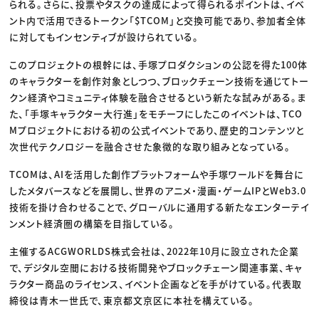
られる。さらに、投票やタスクの達成によって得られるポイントは、イベ
ント内で活用できるトークン「$TCOM」と交換可能であり、参加者全体
に対してもインセンティブが設けられている。
このプロジェクトの根幹には、手塚プロダクションの公認を得た100体
のキャラクターを創作対象としつつ、ブロックチェーン技術を通じてトー
クン経済やコミュニティ体験を融合させるという新たな試みがある。ま
た、「手塚キャラクター大行進」をモチーフにしたこのイベントは、TCO
Mプロジェクトにおける初の公式イベントであり、歴史的コンテンツと
次世代テクノロジーを融合させた象徴的な取り組みとなっている。
TCOMは、AIを活用した創作プラットフォームや手塚ワールドを舞台に
したメタバースなどを展開し、世界のアニメ・漫画・ゲームIPとWeb3.0
技術を掛け合わせることで、グローバルに通用する新たなエンターテイ
ンメント経済圏の構築を目指している。
主催するACGWORLDS株式会社は、2022年10月に設立された企業
で、デジタル空間における技術開発やブロックチェーン関連事業、キャ
ラクター商品のライセンス、イベント企画などを手がけている。代表取
締役は青木一世氏で、東京都文京区に本社を構えている。