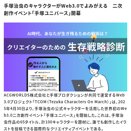
動画配信・映像制作
TOP Creator’s コラム トップ
手塚治虫のキャラクターがWeb3.0でよみがえる 二次
編集・ライティング
Webクリエイター
セミナー
マーケティング
アプリクリエイター
創作イベント「手塚ユニバース」開幕
ディレクション
ゲームクリエイター
業界解説・キャリア事情
映像クリエイター
ニュース・トレンド
お役立ち基礎知識
マーケッター
クリエイターインタビュー
ニュース・トレンド トップ
C＆R Magazine
Web
映像
ゲーム・エンタメ
広告
出版
CREATIVE VILLAGEからのお知らせ
プロフェッショナル×つながる×メディア
ACGWORLDS株式会社と手塚プロダクションが共同で運営するWeb
3.0プロジェクト「TCOM（Tezuka Characters On March）」は、202
5年4月30日より、手塚治虫の公式キャラクターを活用した世界初のWe
b3.0二次創作イベント「手塚ユニバース」を開始した。これは、手塚治
虫作品の65タイトル、計100キャラクターを題材に、誰でも創作したイラ
ストを投稿できる国際的なクリエイティブイベントである。