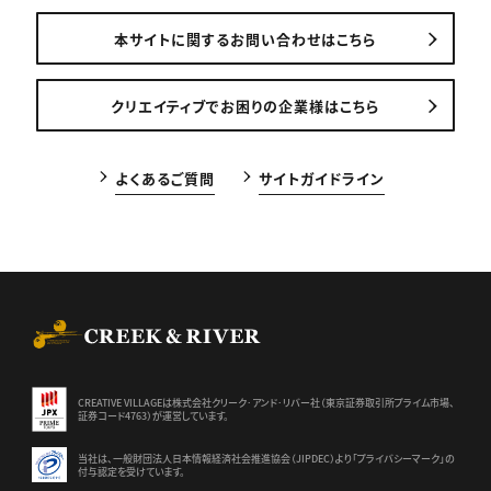
本サイトに関するお問い合わせはこちら
クリエイティブでお困りの企業様はこちら
よくあるご質問
サイトガイドライン
CREEK & RIVER Co., Ltd.
CREATIVE VILLAGEは株式会社クリーク･アンド･リバー社（東京証券
取引所プライム市場、
証券コード4763）が運営しています。
当社は、一般財団法人日本情報経済社会推進協会（JIPDEC）より
「プライバシーマーク」の
付与認定を受けています。