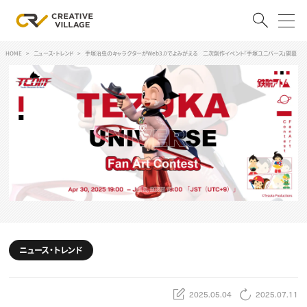
HOME
ニュース・トレンド
手塚治虫のキャラクターがWeb3.0でよみがえる 二次創作イベント「手塚ユニバース」開幕
ACCOUNT
ログイン
会員登録
RECRUIT
クリエイター求人を探す
CREATIVE JOB求人検索
特集求人
採用説明会
転職支援サービス
CONTENTS
ニュース・トレンド
スキルアップしたい！
スキルアップしたい！ トップ
デザイン
TOP Creator’s コラム
2025.05.04
2025.07.11
プログラミング