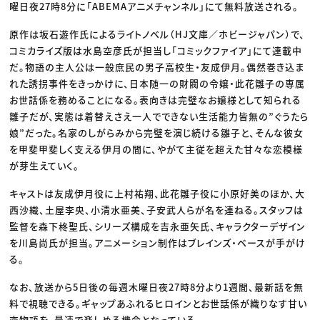
曜日夜27時8分に「ABEMAアニメチャンネル」にて無料放送される。
原作は坂石遊作氏によるライトノベル（HJ文庫／ホビージャパン）で、
コミカライズ版は水島空彦氏が担当し「コミックファイア」にて連載中
だ。物語の主人公は一般庶民の男子高校生・友成伊月。偶然巻き込ま
れた誘拐事件をきっかけに、日本随一の財閥の令嬢・此花雛子の専属
お世話係を務めることになる。表向きは完璧なお嬢様として知られる
雛子だが、実態は着替えさえ一人でできない生活能力皆無の”ぐうたら
娘”だった。名家のしがらみから完璧を演じ続ける雛子と、そんな彼女
を甲斐甲斐しく支える伊月の間に、やがて主従を超えた甘々な恋模様
が芽生えていく。
キャストは友成伊月役に上村祐翔、此花雛子役に小原好美のほか、大
西沙織、土屋李央、小清水亜美、子安武人らが名を連ねる。スタッフは
監督を森下柊聖氏、シリーズ構成を吉永亜矢氏、キャラクターデザイン
を川島尚氏が担当。アニメーション制作はブレインズ・ベースが手がけ
る。
なお、放送から5日後の毎週木曜日夜27時8分より1週間、最新話を無
料で視聴できる。ギャップあふれるヒロインとお世話係が織りなす甘い
恋物語を、最速で楽しめる機会となっている。