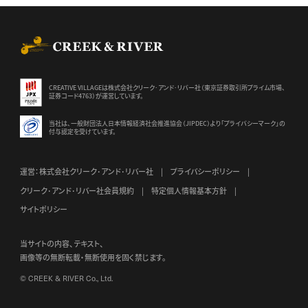
CREEK & RIVER Co., Ltd.
CREATIVE VILLAGEは株式会社クリーク･アンド･リバー社（東京証券
取引所プライム市場、
証券コード4763）が運営しています。
当社は、一般財団法人日本情報経済社会推進協会（JIPDEC）より
「プライバシーマーク」の
付与認定を受けています。
運営：株式会社クリーク･アンド･リバー社
プライバシーポリシー
クリーク･アンド･リバー社会員規約
特定個人情報基本方針
サイトポリシー
当サイトの内容、テキスト、
画像等の無断転載・無断使用を固く禁じます。
© CREEK & RIVER Co., Ltd.