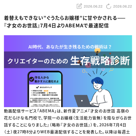
動画配信・映像制作
TOP Creator’s コラム トップ
編集・ライティング
Webクリエイター
2026.06.22
2026.06.22
セミナー
マーケティング
アプリクリエイター
ディレクション
ゲームクリエイター
着替えもできない”ぐうたらお嬢様”に甘やかされる——
業界解説・キャリア事情
映像クリエイター
ニュース・トレンド
『才女のお世話』7月4日よりABEMAで最速配信
お役立ち基礎知識
マーケッター
クリエイターインタビュー
ニュース・トレンド トップ
C＆R Magazine
Web
映像
ゲーム・エンタメ
広告
出版
CREATIVE VILLAGEからのお知らせ
プロフェッショナル×つながる×メディア
動画配信サービス「ABEMA」は、新作夏アニメ『才女のお世話 高嶺の
花だらけな名門校で、学院一のお嬢様（生活能力皆無）を陰ながらお世
話することになりました』（略称『才女のお世話』）を、2026年7月4日
（土）夜27時8分よりWEB最速配信することを発表した。以降は毎週土