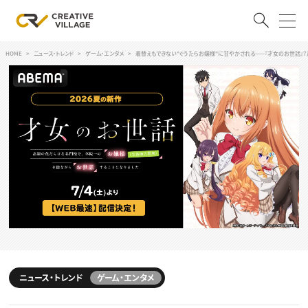
HOME
ニュース・トレンド
ゲーム・エンタメ
着替えもできない"ぐうたらお嬢様"に甘やかされる——『才女のお世話』7
ACCOUNT
ログイン
会員登録
RECRUIT
クリエイター求人を探す
CREATIVE JOB求人検索
特集求人
採用説明会
転職支援サービス
CONTENTS
スキルアップしたい！
スキルアップしたい！ トップ
ニュース・トレンド
ゲーム・エンタメ
デザイン
TOP Creator’s コラム
プログラミング