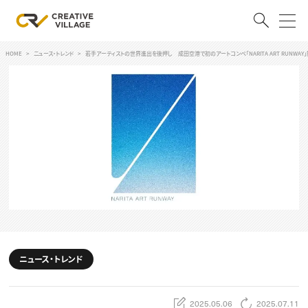
HOME
ニュース・トレンド
若手アーティストの世界進出を後押し 成田空港で初のアートコンペ「NARITA ART RUNWAY
ACCOUNT
ログイン
会員登録
RECRUIT
クリエイター求人を探す
CREATIVE JOB求人検索
特集求人
採用説明会
転職支援サービス
CONTENTS
スキルアップしたい！
ニュース・トレンド
スキルアップしたい！ トップ
デザイン
TOP Creator’s コラム
プログラミング
2025.05.06
2025.07.11