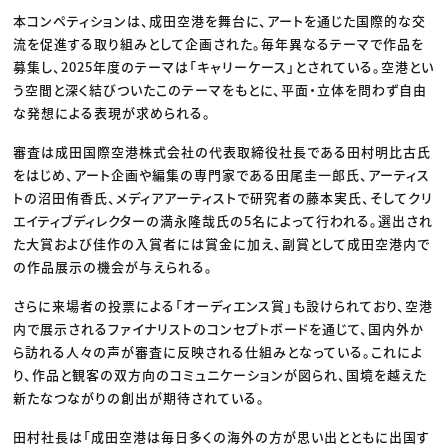
本コンペティションは、成田空港を舞台に、アートを通じた国際的な交
流を促進する取り組みとして企画された。毎年異なるテーマで作品を
募集し、2025年度のテーマは「キャリーケース」とされている。空港とい
う空間と深く結びついたこのテーマをもとに、平面・立体を問わず自由
な発想による表現が求められる。
審査は成田国際空港株式会社の代表取締役社長である田村明比古氏
をはじめ、アート企画や編集の専門家である田尾圭一郎氏、アーティス
トの沼田侑香氏、メディアアーティストで研究者の藤本実氏、そしてクリ
エイティブディレクターの満永隆哉氏の5名によって行われる。選出され
た大賞および佳作の入賞者には賞金に加え、副賞として成田空港内で
の作品展示の機会が与えられる。
さらに来場者の投票による「オーディエンス賞」も設けられており、空港
内で展示されるファイナリストのコンセプトボードを通じて、国内外か
ら訪れる人々の声が審査に反映される仕組みとなっている。これによ
り、作品と観客の双方向のコミュニケーションが図られ、国境を越えた
新たなつながりの創出が期待されている。
田村社長は「成田空港は毎日多くの海外の方が思い出とともに出国す