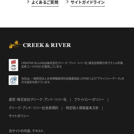
よくあるご質問
サイトガイドライン
CREEK & RIVER Co., Ltd.
CREATIVE VILLAGEは株式会社クリーク･アンド･リバー社（東京証券
取引所プライム市場、
証券コード4763）が運営しています。
当社は、一般財団法人日本情報経済社会推進協会（JIPDEC）より
「プライバシーマーク」の
付与認定を受けています。
運営：株式会社クリーク･アンド･リバー社
プライバシーポリシー
クリーク･アンド･リバー社会員規約
特定個人情報基本方針
サイトポリシー
当サイトの内容、テキスト、