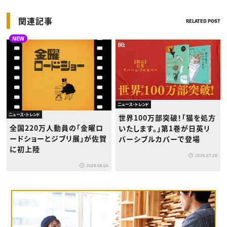
関連記事
RELATED POST
NEW
ニュース・トレンド
ニュース・トレンド
世界100万部突破！「猫を処方
全国220万人動員の「金曜ロ
いたします。」第1巻が日英リ
ードショーとジブリ展」が佐賀
バーシブルカバーで登場
に初上陸
2026.07.28
2026.08.04