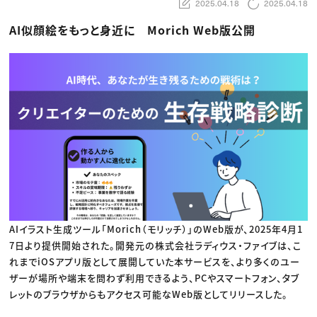
動画配信・映像制作
TOP Creator’s コラム トップ
2025.04.18
2025.04.18
編集・ライティング
Webクリエイター
セミナー
マーケティング
アプリクリエイター
AI似顔絵をもっと身近に Morich Web版公開
ディレクション
ゲームクリエイター
業界解説・キャリア事情
映像クリエイター
ニュース・トレンド
お役立ち基礎知識
マーケッター
クリエイターインタビュー
ニュース・トレンド トップ
C＆R Magazine
Web
映像
ゲーム・エンタメ
広告
出版
CREATIVE VILLAGEからのお知らせ
プロフェッショナル×つながる×メディア
AIイラスト生成ツール「Morich（モリッチ）」のWeb版が、2025年4月1
7日より提供開始された。開発元の株式会社ラディウス・ファイブは、こ
れまでiOSアプリ版として展開していた本サービスを、より多くのユー
ザーが場所や端末を問わず利用できるよう、PCやスマートフォン、タブ
レットのブラウザからもアクセス可能なWeb版としてリリースした。