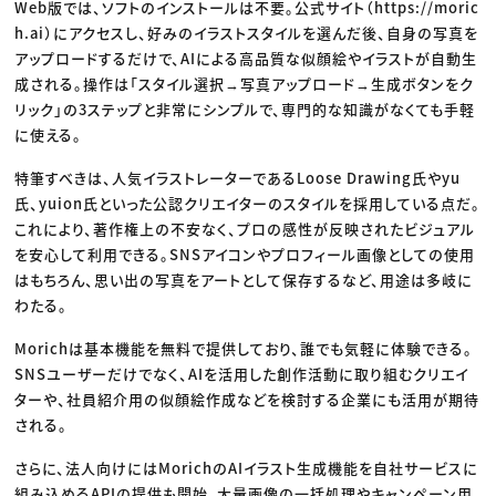
Web版では、ソフトのインストールは不要。公式サイト（https://moric
h.ai）にアクセスし、好みのイラストスタイルを選んだ後、自身の写真を
アップロードするだけで、AIによる高品質な似顔絵やイラストが自動生
成される。操作は「スタイル選択→写真アップロード→生成ボタンをク
リック」の3ステップと非常にシンプルで、専門的な知識がなくても手軽
に使える。
特筆すべきは、人気イラストレーターであるLoose Drawing氏やyu
氏、yuion氏といった公認クリエイターのスタイルを採用している点だ。
これにより、著作権上の不安なく、プロの感性が反映されたビジュアル
を安心して利用できる。SNSアイコンやプロフィール画像としての使用
はもちろん、思い出の写真をアートとして保存するなど、用途は多岐に
わたる。
Morichは基本機能を無料で提供しており、誰でも気軽に体験できる。
SNSユーザーだけでなく、AIを活用した創作活動に取り組むクリエイ
ターや、社員紹介用の似顔絵作成などを検討する企業にも活用が期待
される。
さらに、法人向けにはMorichのAIイラスト生成機能を自社サービスに
組み込めるAPIの提供も開始。大量画像の一括処理やキャンペーン用