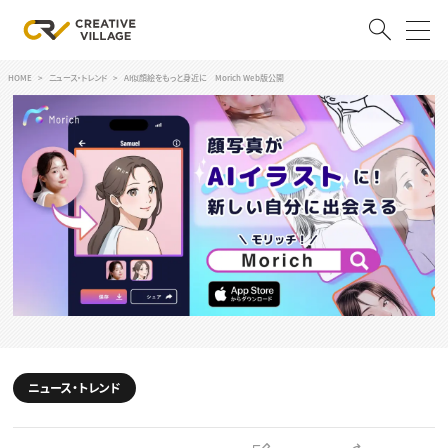
HOME
ニュース・トレンド
AI似顔絵をもっと身近に Morich Web版公開
ACCOUNT
ログイン
会員登録
RECRUIT
クリエイター求人を探す
CREATIVE JOB求人検索
特集求人
採用説明会
転職支援サービス
CONTENTS
スキルアップしたい！
ニュース・トレンド
スキルアップしたい！ トップ
デザイン
TOP Creator’s コラム
プログラミング