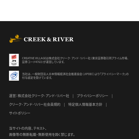
CREEK & RIVER Co., Ltd.
CREATIVE VILLAGEは株式会社クリーク･アンド･リバー社（東京証券
取引所プライム市場、
証券コード4763）が運営しています。
当社は、一般財団法人日本情報経済社会推進協会（JIPDEC）より
「プライバシーマーク」の
付与認定を受けています。
運営：株式会社クリーク･アンド･リバー社
プライバシーポリシー
クリーク･アンド･リバー社会員規約
特定個人情報基本方針
サイトポリシー
当サイトの内容、テキスト、
画像等の無断転載・無断使用を固く禁じます。