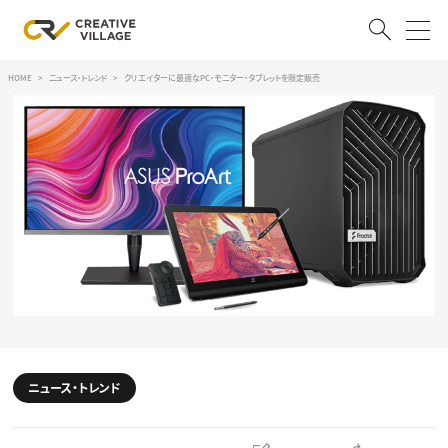
HOME
ニュース・トレンド
クリエイターに最適なPC・モニター・タブレットを限定販売
ACCOUNT
ログイン
会員登録
RECRUIT
クリエイター求人を探す
CREATIVE JOB求人検索
特集求人
採用説明会
転職支援サービス
CONTENTS
スキルアップしたい！
ニュース・トレンド
スキルアップしたい！ トップ
デザイン
TOP Creator’s コラム
プログラミング