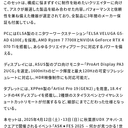
このセットは、構成に悩まずすぐに制作を始めたいクリエイターに向け
て、アスクが厳選した製品を組み合わせた内容。パフォーマンスと信頼
性を兼ね備えた機器が選定されており、全製品に3年間のメーカー保
証も付属している。
PCにはELSA製のミニタワーワークステーション「ELSA VELUGA G5-
AD 6100E」を採用。AMD Ryzen 7 7700XとNVIDIA GeForce RTX 4
070 Tiを搭載し、あらゆるクリエイティブワークに対応するパワーを備
える。
ディスプレイには、ASUS製のプロ向けモニター「ProArt Display PA3
2UCG」を選定。1600nitsのピーク輝度と最大120Hzの可変リフレッシ
ュレートに対応し、HDR映像制作にも対応可能だ。
タブレットには、XPPen製の「Artist Pro 19（GEN2）」を用意。18.4イ
ンチの4Kディスプレイを搭載し、2種類のスタイラスペンとワイヤレスシ
ョートカットリモートが付属するなど、細部にまでこだわった仕様となっ
ている。
本セットは、2025年4月12日（土）・13日（日）に秋葉原UDX アキバ・ス
クエアで開催されるイベント「ASK★FES 2025 ～何かが見つかる！世