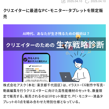
動画配信・映像制作
TOP Creator’s コラム トップ
2025.04.10
2025.04.10
編集・ライティング
Webクリエイター
セミナー
マーケティング
アプリクリエイター
クリエイターに最適なPC・モニター・タブレットを限定販
ディレクション
ゲームクリエイター
売
業界解説・キャリア事情
映像クリエイター
ニュース・トレンド
お役立ち基礎知識
マーケッター
クリエイターインタビュー
ニュース・トレンド トップ
C＆R Magazine
Web
映像
ゲーム・エンタメ
広告
出版
CREATIVE VILLAGEからのお知らせ
プロフェッショナル×つながる×メディア
株式会社アスク（本社：東京都千代田区）は、イラスト・CG制作や写真・
動画編集を行うクリエイターに向けた高性能機材のセットを、数量限
定で販売する。販売されるのは10セット限定で、PC・モニター・液晶タ
ブレットの3点を組み合わせた特別仕様となっている。