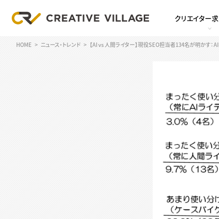
クリエイター
HOME
ニュース・トレンド
【AI vs 人間ライター】現役SEO担当者134名が明か