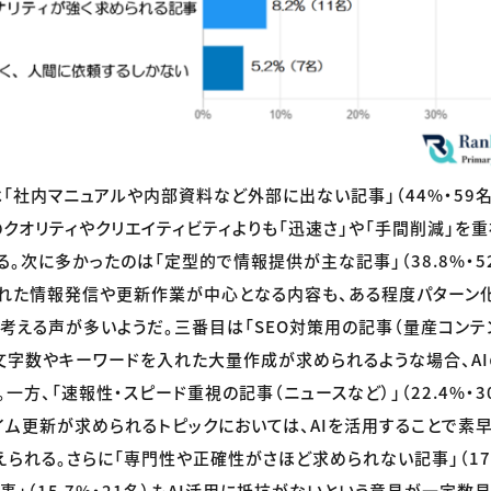
「社内マニュアルや内部資料など外部に出ない記事」（44%・59名
クオリティやクリエイティビティよりも「迅速さ」や「手間削減」を重
。次に多かったのは「定型的で情報提供が主な記事」（38.8%・52
れた情報発信や更新作業が中心となる内容も、ある程度パターン化
える声が多いようだ。三番目は「SEO対策用の記事（量産コンテンツ）
文字数やキーワードを入れた大量作成が求められるような場合、A
一方、「速報性・スピード重視の記事（ニュースなど）」（22.4%・
イム更新が求められるトピックにおいては、AIを活用することで素
えられる。さらに「専門性や正確性がさほど求められない記事」（17.
事」（15.7%・21名）もAI活用に抵抗がないという意見が一定数