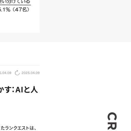
5.04.09
2025.04.09
かす：AIと人
CREA
したランクエストは、