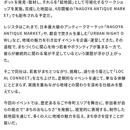
ポットを発見・取材し、それらを「絵地図」として可視化するワークショ
ップを実施。完成した地図は、4月開催の「NAGOYA ANTIQUE MARK
ET」でも配布される予定だ。
レジスタはこれまで、日本最大級のアンティークマーケット「NAGOYA
ANTIQUE MARKET」や、都会で焚き火を楽しむ「URBAN NIGHT O
WL」など、地域の魅力を引き出すイベントを企画・運営してきた。その
過程で、まちづくりに関心を持つ若者やボランティアが集まる一方で、
彼らが継続的に関わる場が不足しているという課題が浮かび上がっ
た。
そこで同社は、若者がまちとつながり、挑戦し、語り合う場として「LOC
AL CONNECT」を立ち上げた。定期的なイベントを通じて、単なる体験
にとどまらず、実践を重ねながら地域との関わりを深める仕組みを整
えている。
今回のイベントでは、歴史あるなごや寺町エリアを舞台に、参加者が自
らの視点で“まちのおもしろさ”を発掘し、視覚的に表現する。制作した
絵地図を通じて、多くの人に地域の魅力を伝え、まち歩きを促すことが
狙いだ。