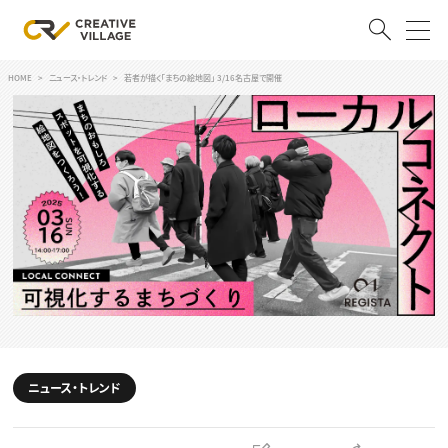
HOME
ニュース・トレンド
若者が描く「まちの絵地図」 3/16名古屋で開催
ACCOUNT
ログイン
会員登録
RECRUIT
クリエイター求人を探す
CREATIVE JOB求人検索
特集求人
採用説明会
転職支援サービス
CONTENTS
スキルアップしたい！
ニュース・トレンド
スキルアップしたい！ トップ
デザイン
TOP Creator’s コラム
プログラミング