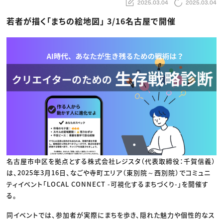
動画配信・映像制作
TOP Creator’s コラム トップ
2025.03.04
2025.03.04
編集・ライティング
Webクリエイター
セミナー
マーケティング
アプリクリエイター
若者が描く「まちの絵地図」 3/16名古屋で開催
ディレクション
ゲームクリエイター
業界解説・キャリア事情
映像クリエイター
ニュース・トレンド
お役立ち基礎知識
マーケッター
クリエイターインタビュー
ニュース・トレンド トップ
C＆R Magazine
Web
映像
ゲーム・エンタメ
広告
出版
CREATIVE VILLAGEからのお知らせ
プロフェッショナル×つながる×メディア
名古屋市中区を拠点とする株式会社レジスタ（代表取締役：千賀信義）
は、2025年3月16日、なごや寺町エリア（東別院～西別院）でコミュニ
ティイベント「LOCAL CONNECT -可視化するまちづくり-」を開催す
る。
同イベントでは、参加者が実際にまちを歩き、隠れた魅力や個性的なス