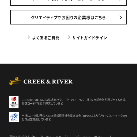
クリエイティブでお困りの企業様はこちら
よくあるご質問
サイトガイドライン
CREEK & RIVER Co., Ltd.
CREATIVE VILLAGEは株式会社クリーク･アンド･リバー社（東京証券
取引所プライム市場、
証券コード4763）が運営しています。
当社は、一般財団法人日本情報経済社会推進協会（JIPDEC）より
「プライバシーマーク」の
付与認定を受けています。
運営：株式会社クリーク･アンド･リバー社
プライバシーポリシー