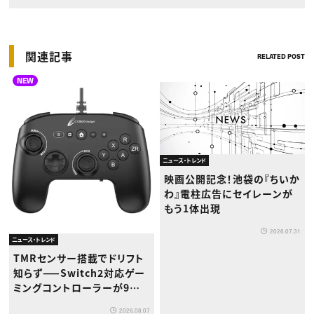
関連記事
RELATED POST
NEW
ニュース・トレンド
映画公開記念！池袋の『ちいか
わ』電柱広告にセイレーンが
もう1体出現
2026.07.31
ニュース・トレンド
TMRセンサー搭載でドリフト
知らず——Switch2対応ゲー
ミングコントローラーが9月
下旬登場
2026.08.07