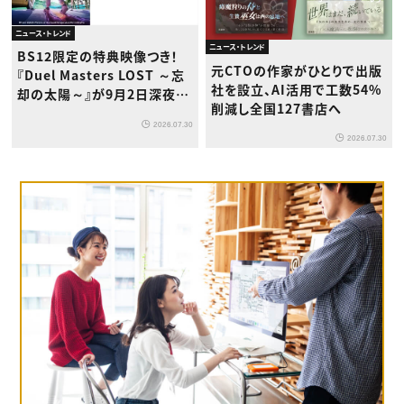
ニュース・トレンド
ニュース・トレンド
BS12限定の特典映像つき！
元CTOの作家がひとりで出版
『Duel Masters LOST ～忘
社を設立、AI活用で工数54%
却の太陽～』が9月2日深夜か
削減し全国127書店へ
ら放送開始
2026.07.30
2026.07.30