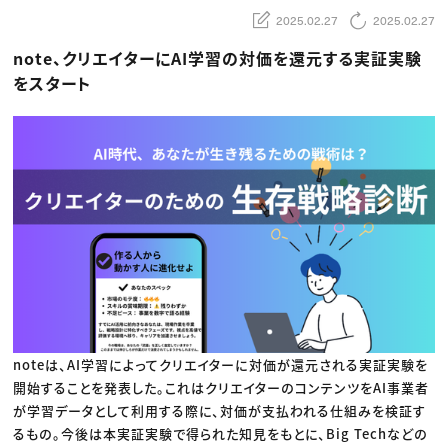
動画配信・映像制作
TOP Creator’s コラム トップ
編集・ライティング
Webクリエイター
2025.02.27
2025.02.27
セミナー
マーケティング
アプリクリエイター
ディレクション
ゲームクリエイター
note、クリエイターにAI学習の対価を還元する実証実験
業界解説・キャリア事情
映像クリエイター
ニュース・トレンド
をスタート
お役立ち基礎知識
マーケッター
クリエイターインタビュー
ニュース・トレンド トップ
C＆R Magazine
Web
映像
ゲーム・エンタメ
広告
出版
CREATIVE VILLAGEからのお知らせ
プロフェッショナル×つながる×メディア
noteは、AI学習によってクリエイターに対価が還元される実証実験を
開始することを発表した。これはクリエイターのコンテンツをAI事業者
が学習データとして利用する際に、対価が支払われる仕組みを検証す
るもの。今後は本実証実験で得られた知見をもとに、Big Techなどの