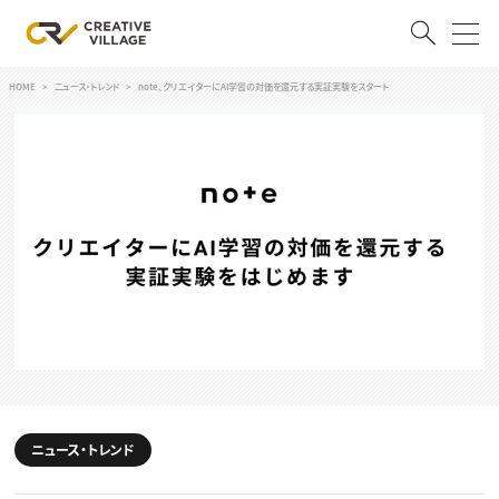
HOME
ニュース・トレンド
note、クリエイターにAI学習の対価を還元する実証実験をスタート
ACCOUNT
ログイン
会員登録
RECRUIT
クリエイター求人を探す
CREATIVE JOB求人検索
特集求人
採用説明会
転職支援サービス
CONTENTS
スキルアップしたい！
スキルアップしたい！ トップ
ニュース・トレンド
デザイン
TOP Creator’s コラム
プログラミング