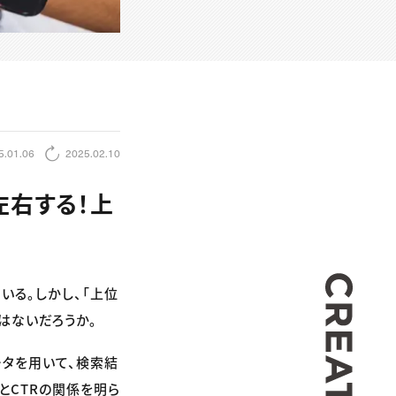
5.01.06
2025.02.10
左右する！上
CREA
いる。しかし、「上位
はないだろうか。
ータを用いて、検索結
位とCTRの関係を明ら