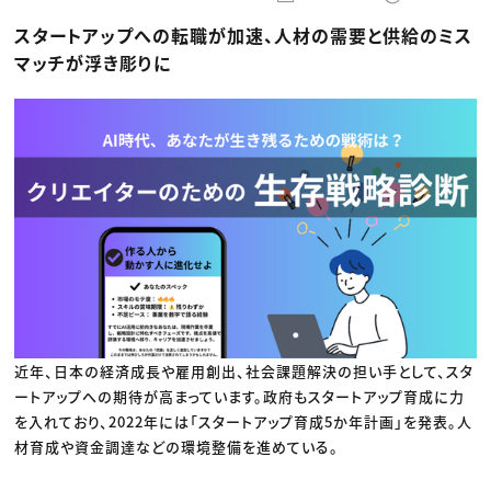
動画配信・映像制作
TOP Creator’s コラム トップ
編集・ライティング
Webクリエイター
セミナー
スタートアップへの転職が加速、人材の需要と供給のミス
マーケティング
アプリクリエイター
ディレクション
ゲームクリエイター
マッチが浮き彫りに
業界解説・キャリア事情
映像クリエイター
ニュース・トレンド
お役立ち基礎知識
マーケッター
クリエイターインタビュー
ニュース・トレンド トップ
C＆R Magazine
Web
映像
ゲーム・エンタメ
広告
出版
CREATIVE VILLAGEからのお知らせ
プロフェッショナル×つながる×メディア
近年、日本の経済成長や雇用創出、社会課題解決の担い手として、スタ
ートアップへの期待が高まっています。政府もスタートアップ育成に力
を入れており、2022年には「スタートアップ育成5か年計画」を発表。人
材育成や資金調達などの環境整備を進めている。