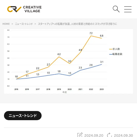
HOME
ニュース・トレンド
スタートアップへの転職が加速、人材の需要と供給のミスマッチが浮き彫りに
ACCOUNT
ログイン
会員登録
RECRUIT
クリエイター求人を探す
CREATIVE JOB求人検索
特集求人
採用説明会
転職支援サービス
CONTENTS
スキルアップしたい！
ニュース・トレンド
スキルアップしたい！ トップ
デザイン
TOP Creator’s コラム
プログラミング
2024.09.20
2024.09.30