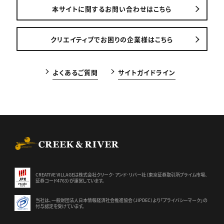
本サイトに関するお問い合わせはこちら
クリエイティブでお困りの企業様はこちら
よくあるご質問
サイトガイドライン
CREEK & RIVER Co., Ltd.
CREATIVE VILLAGEは株式会社クリーク･アンド･リバー社（東京証券
取引所プライム市場、
証券コード4763）が運営しています。
当社は、一般財団法人日本情報経済社会推進協会（JIPDEC）より
「プライバシーマーク」の
付与認定を受けています。