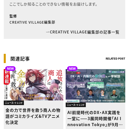
ここでしか知ることのできない情報をお届けします。
監修
CREATIVE VILLAGE編集部
CREATIVE VILLAGE編集部の記事一覧
関連記事
RELATED POST
NEW
NEW
ニュース・トレンド
ニュース・トレンド
金の力で世界を救う商人の物
AI前提時代のDX・AX実践を
語がコミカライズ&TVアニメ
一堂に——3展同時開催「AI I
化決定
nnovation Tokyo」が9月浜