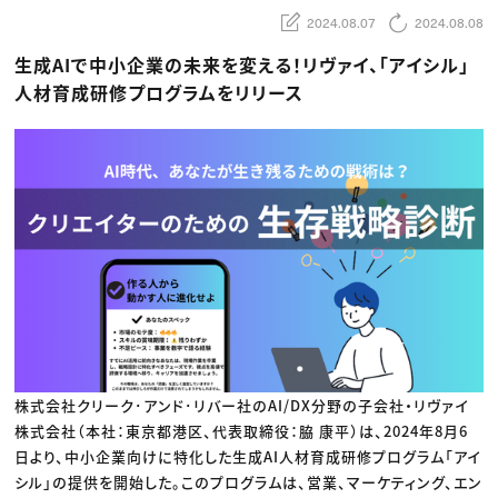
動画配信・映像制作
TOP Creator’s コラム トップ
編集・ライティング
Webクリエイター
2024.08.07
2024.08.08
セミナー
マーケティング
アプリクリエイター
ディレクション
ゲームクリエイター
生成AIで中小企業の未来を変える！リヴァイ、「アイシル」
業界解説・キャリア事情
映像クリエイター
ニュース・トレンド
人材育成研修プログラムをリリース
お役立ち基礎知識
マーケッター
クリエイターインタビュー
ニュース・トレンド トップ
C＆R Magazine
Web
映像
ゲーム・エンタメ
広告
出版
CREATIVE VILLAGEからのお知らせ
プロフェッショナル×つながる×メディア
株式会社クリーク･アンド･リバー社のAI/DX分野の子会社・リヴァイ
株式会社（本社：東京都港区、代表取締役：脇 康平）は、2024年8月6
日より、中小企業向けに特化した生成AI人材育成研修プログラム「アイ
シル」の提供を開始した。このプログラムは、営業、マーケティング、エン