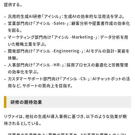
提供する。
汎用的生成AI研修「アイシル」：生成AIの効率的な活用法を学ぶ。
営業部門向け「アイシル -Sales-」：顧客分析や提案書作成の効率化
を図る。
マーケティング部門向け「アイシル -Marketing-」：データ分析を用
いた戦略立案を学ぶ。
開発部門向け「アイシル -Engineering-」：AIモデルの設計・実装を
体験。
人事部門向け「アイシル -HR-」：採用プロセスの最適化と労務管理
の効率化を学ぶ。
カスタマーサポート部門向け「アイシル -CS-」：AIチャットボットの活
用など、サポートの質向上を目指す。
研修の期待効果
リヴァイは、他社の生成AI導入事例に基づき、以下のような効果が期
待されるとしている。
従業員の生産性向上：業務の質を高め、より高度な業務へのシフト