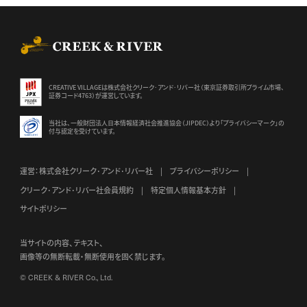
CREEK & RIVER Co., Ltd.
CREATIVE VILLAGEは株式会社クリーク･アンド･リバー社（東京証券
取引所プライム市場、
証券コード4763）が運営しています。
当社は、一般財団法人日本情報経済社会推進協会（JIPDEC）より
「プライバシーマーク」の
付与認定を受けています。
運営：株式会社クリーク･アンド･リバー社
プライバシーポリシー
クリーク･アンド･リバー社会員規約
特定個人情報基本方針
サイトポリシー
当サイトの内容、テキスト、
画像等の無断転載・無断使用を固く禁じます。
© CREEK & RIVER Co., Ltd.