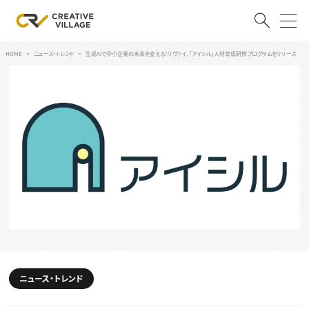
HOME
ニュース・トレンド
生成AIで中小企業の未来を変える！リヴァイ、「アイシル」人材育成研修プログラムをリリース
ACCOUNT
ログイン
会員登録
RECRUIT
クリエイター求人を探す
CREATIVE JOB求人検索
特集求人
採用説明会
転職支援サービス
CONTENTS
スキルアップしたい！
スキルアップしたい！ トップ
ニュース・トレンド
デザイン
TOP Creator’s コラム
プログラミング