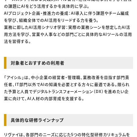
の課題にAIをどう活用するかを具体的に学ぶ。
AIプロジェクト企画・推進力の養成：AI導入に伴う課題やチーム編成
を学び、組織全体でのAI活用をリードする力を養う。
業務に即したAI活用シナリオ学習：実際の業務シーンを想定したAI活
用方法を学び、営業や人事などの部門ごとに具体的なAIツールの活用
法を習得する。
対象者とおすすめの利用者
「アイシル」は、中小企業の経営者・管理職、業務改善を目指す部門責
任者、IT部門以外でAIの知識を必要とする方々に最適である。限られ
た予算と人員でデジタルトランスフォーメーション（DX）を進めたい企
業に向けて、AI人材の内部育成を支援する。
具体的な研修ラインナップ
リヴァイは、各部門のニーズに応じた5つの特化型研修カリキュラムを