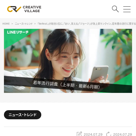
HOME
ニュース・トレンド
「BeReal.」が総合1位に。「おい、笑える」「ジョージ」が急上昇ランクイン。若年層の流行に関す
ACCOUNT
ログイン
会員登録
RECRUIT
クリエイター求人を探す
CREATIVE JOB求人検索
特集求人
採用説明会
転職支援サービス
CONTENTS
スキルアップしたい！
ニュース・トレンド
スキルアップしたい！ トップ
デザイン
TOP Creator’s コラム
プログラミング
2024.07.29
2024.07.29