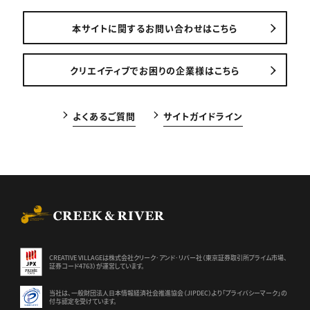
本サイトに関するお問い合わせはこちら
クリエイティブでお困りの企業様はこちら
よくあるご質問
サイトガイドライン
CREEK & RIVER Co., Ltd.
CREATIVE VILLAGEは株式会社クリーク･アンド･リバー社（東京証券
取引所プライム市場、
証券コード4763）が運営しています。
当社は、一般財団法人日本情報経済社会推進協会（JIPDEC）より
「プライバシーマーク」の
付与認定を受けています。