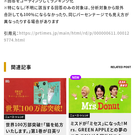
※回答をコーディングしてランキング化
※特になし/不明に該当する回答のみの対象は、分析対象から除外
合計しても100％にならなかったり、同じパーセンテージでも見え方が
異なったりする場合があります
引用元：
https://prtimes.jp/main/html/rd/p/000000611.00012
9774.html
関連記事
RELATED POST
NEW
ニュース・トレンド
ニュース・トレンド
ミスドが「ミセス」になった！M
世界100万部突破！「猫を処方
rs. GREEN APPLEとの夢の
いたします。」第1巻が日英リ