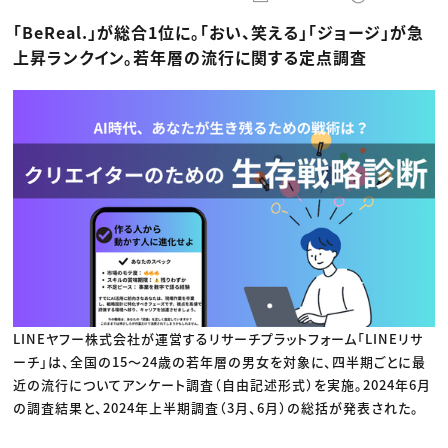
動画配信・映像制作
TOP Creator’s コラム トップ
編集・ライティング
Webクリエイター
セミナー
「BeReal.」が総合1位に。「おい、笑える」「ジョージ」が急
マーケティング
アプリクリエイター
ディレクション
ゲームクリエイター
上昇ランクイン。若年層の流行に関する定点調査
業界解説・キャリア事情
映像クリエイター
ニュース・トレンド
お役立ち基礎知識
マーケッター
クリエイターインタビュー
ニュース・トレンド トップ
C＆R Magazine
Web
映像
ゲーム・エンタメ
広告
出版
CREATIVE VILLAGEからのお知らせ
プロフェッショナル×つながる×メディア
LINEヤフー株式会社が運営するリサーチプラットフォーム「LINEリサ
ーチ」は、全国の15〜24歳の若年層の男女を対象に、四半期ごとに最
近の流行についてアンケート調査（自由記述形式）を実施。2024年6月
の調査結果と、2024年上半期調査（3月、6月）の総括が発表された。