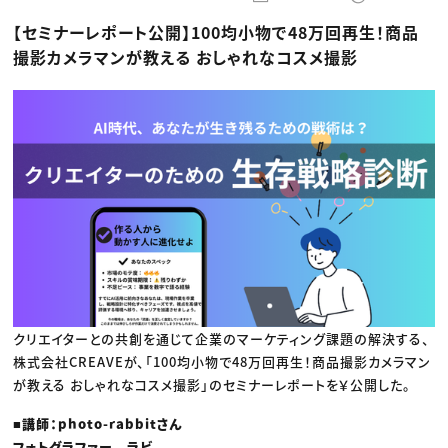
動画配信・映像制作
TOP Creator’s コラム トップ
編集・ライティング
Webクリエイター
セミナー
【セミナーレポート公開】100均小物で48万回再生！商品
マーケティング
アプリクリエイター
ディレクション
ゲームクリエイター
撮影カメラマンが教える おしゃれなコスメ撮影
業界解説・キャリア事情
映像クリエイター
ニュース・トレンド
お役立ち基礎知識
マーケッター
クリエイターインタビュー
ニュース・トレンド トップ
C＆R Magazine
Web
映像
ゲーム・エンタメ
広告
出版
CREATIVE VILLAGEからのお知らせ
プロフェッショナル×つながる×メディア
クリエイターとの共創を通じて企業のマーケティング課題の解決する、
株式会社CREAVEが、「100均小物で48万回再生！商品撮影カメラマン
が教える おしゃれなコスメ撮影」のセミナーレポートを￥公開した。
■講師：photo-rabbitさん
フォトグラファー ラビ