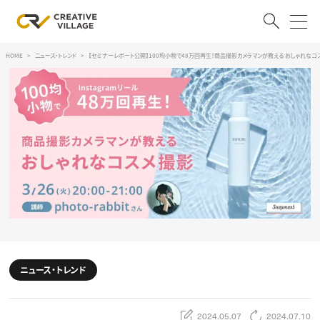
HOME
ニュース・トレンド
【セミナーレポート公開】100均小物で48万回再生！商品撮影カメラマンが教える おしゃれなコ
ACCOUNT
ログイン
会員登録
RECRUIT
クリエイター求人を探す
CREATIVE JOB求人検索
特集求人
採用説明会
転職支援サービス
CONTENTS
スキルアップしたい！
ニュース・トレンド
スキルアップしたい！ トップ
デザイン
TOP Creator’s コラム
プログラミング
2024.05.07
2024.07.10