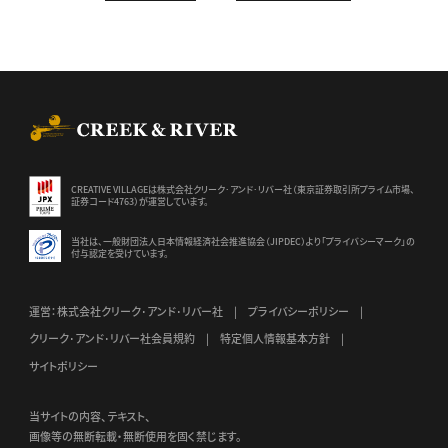
CREEK & RIVER Co., Ltd.
CREATIVE VILLAGEは株式会社クリーク･アンド･リバー社（東京証券
取引所プライム市場、
証券コード4763）が運営しています。
当社は、一般財団法人日本情報経済社会推進協会（JIPDEC）より
「プライバシーマーク」の
付与認定を受けています。
運営：株式会社クリーク･アンド･リバー社
プライバシーポリシー
クリーク･アンド･リバー社会員規約
特定個人情報基本方針
サイトポリシー
当サイトの内容、テキスト、
画像等の無断転載・無断使用を固く禁じます。