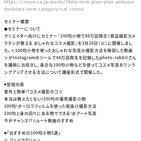
https://creave.co.jp/works/?data-term-plan=plan-ambassa
dor&data-term-category=cat-cosme
セミナー概要
◼︎セミナーについて
クリエイター向けにセミナー『100均小物で48万回再生！商品撮影カメ
ラマンが教える おしゃれなコスメ撮影』を3月26日（火）に開催しまし
た。＜100均小物を使ったおしゃれな写真の撮影方法を解説した動画
＞がInstagramのリールで48万回再生を記録したphoto-rabbitさん
を講師にお招きし、身近な100均小物などを使ってコスメ写真をワンラ
ンクアップさせる方法について講座形式で開催した。
◾️登壇内容
意外と簡単!?コスメ撮影のコツ
本当は教えたくない!100均の優秀撮影小物
100均!オーロラフィルムを使った垢抜け撮影方法
100均と身の回りにある物でできる!水アート写真
今がチャンス!?ショート動画のすすめ
■「おすすめの100均小物5選」
① フェイクグリーン