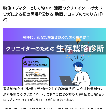
動画配信・映像制作
TOP Creator’s コラム トップ
編集・ライティング
Webクリエイター
セミナー
映像エディターとして約20年活躍のクリエイター・ナカド
マーケティング
アプリクリエイター
ディレクション
ゲームクリエイター
ウガによる初の著書「伝わる!動画テロップのつくり方」刊
業界解説・キャリア事情
映像クリエイター
ニュース・トレンド
行
お役立ち基礎知識
マーケッター
クリエイターインタビュー
ニュース・トレンド トップ
C＆R Magazine
Web
映像
ゲーム・エンタメ
広告
出版
CREATIVE VILLAGEからのお知らせ
プロフェッショナル×つながる×メディア
番組制作会社で映像エディターとして約20年活躍し、今は映像制作の
講師も務めるクリエイター・ナカドウガによる初の著書「伝わる!動画テ
ロップのつくり方」が1月24日（水）に刊行された。