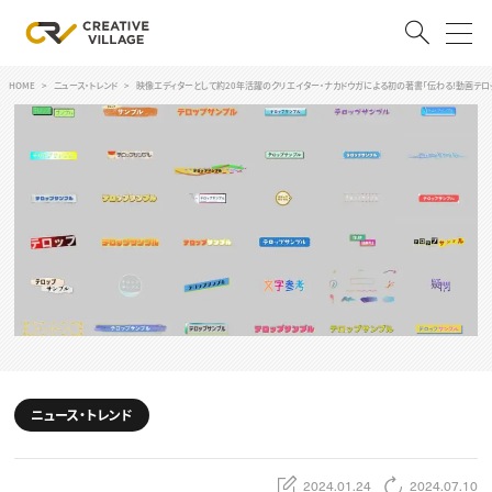
HOME
ニュース・トレンド
映像エディターとして約20年活躍のクリエイター・ナカドウガによる初の著書「伝わる!動画テロ
ACCOUNT
ログイン
会員登録
RECRUIT
クリエイター求人を探す
CREATIVE JOB求人検索
特集求人
採用説明会
転職支援サービス
CONTENTS
スキルアップしたい！
ニュース・トレンド
スキルアップしたい！ トップ
デザイン
TOP Creator’s コラム
プログラミング
2024.01.24
2024.07.10