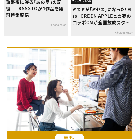
熱帯夜に浸る「あの夏」の記
ニュース・トレンド
憶——BSSSTOが4作品を無
ミスドが「ミセス」になった！M
料特集配信
rs. GREEN APPLEとの夢の
コラボCMが全国放映スター
2026.08.06
ト
2026.08.07
無料