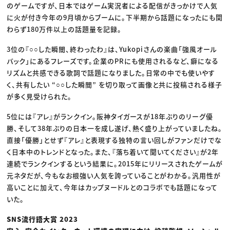
のゲームですが、日本ではゲーム実況者による配信がきっかけで人気
に火が付き今年の9月頃からブームに。下半期から話題になったにも関
わらず180万件以上の話題量を記録。
3位の『○○した瞬間、終わったわ』は、Yukopiさんの楽曲「強風オール
バック」にあるフレーズです。企業のPRにも使用されるなど、癖になる
リズムと共感できる歌詞で話題になりました。日常の中でも使いやす
く、共有したい “○○した瞬間” を切り取って画像と共に投稿される様子
が多く見受けられた。
5位には『アレ』がランクイン。阪神タイガースが18年ぶりのリーグ優
勝、そして38年ぶりの日本一を成し遂げ、熱く盛り上がっていましたね。
直接「優勝」とせず『アレ』と表現する独特の言い回しがファンだけでな
く日本中のトレンドとなった。また、『落ち着いて聞いてください』が2年
連続でランクインするという結果に。2015年にリリースされたゲームが
元ネタだが、今もなお根強い人気を誇っていることがわかる。汎用性が
高いことに加えて、今年はカップヌードルとのコラボでも話題になって
いた。
SNS流行語大賞 2023