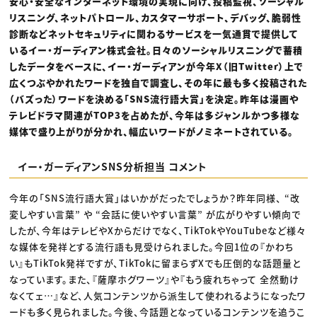
安心・安全なインターネット環境の実現に向け、投稿監視、ソーシャル
リスニング、ネットパトロール、カスタマーサポート、デバッグ、脆弱性
診断などネットセキュリティに関わるサービスを一気通貫で提供して
いるイー・ガーディアン株式会社。日々のソーシャルリスニングで蓄積
したデータをベースに、イー・ガーディアンが今年X（旧Twitter）上で
広くつぶやかれたワードを独自で調査し、その年に最も多く投稿された
（バズった）ワードを決める「SNS流行語大賞」を決定。昨年は漫画や
テレビドラマ関連がTOP3を占めたが、今年は多ジャンルかつ多様な
媒体で盛り上がりが分かれ、幅広いワードがノミネートされている。
イー・ガーディアンSNS分析担当 コメント
今年の「SNS流行語大賞」はいかがだったでしょうか？昨年同様、 “改
変しやすい言葉” や “会話に使いやすい言葉” が広がりやすい傾向で
したが、今年はテレビやXからだけでなく、TikTokやYouTubeなど様々
な媒体を発祥とする流行語も見受けられました。今回1位の『かわち
い』もTikTok発祥ですが、TikTokに留まらずXでも圧倒的な話題量と
なっています。また、『薩摩ホグワーツ』や『もう疲れちゃって 全然動け
なくてェ…』など、人気コンテンツから派生して使われるようになったワ
ードも多く見られました。今後、今話題となっているコンテンツを追うこ