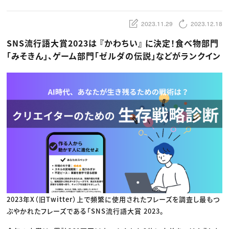
動画配信・映像制作
TOP Creator’s コラム トップ
編集・ライティング
Webクリエイター
セミナー
マーケティング
アプリクリエイター
2023.11.29
2023.12.18
ディレクション
ゲームクリエイター
業界解説・キャリア事情
映像クリエイター
ニュース・トレンド
SNS流行語大賞2023は 『かわちい』 に決定！食べ物部門
お役立ち基礎知識
マーケッター
クリエイターインタビュー
「みそきん」、ゲーム部門「ゼルダの伝説」などがランクイン
ニュース・トレンド トップ
C＆R Magazine
Web
映像
ゲーム・エンタメ
広告
出版
CREATIVE VILLAGEからのお知らせ
プロフェッショナル×つながる×メディア
2023年X（旧Twitter）上で頻繁に使用されたフレーズを調査し最もつ
ぶやかれたフレーズである「SNS流行語大賞 2023。