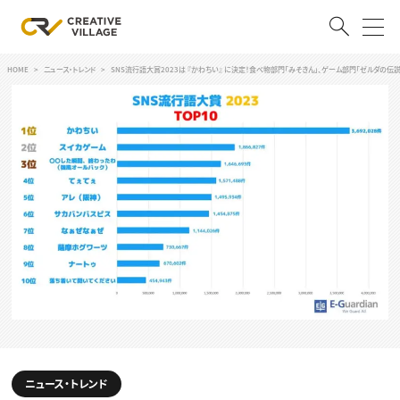
HOME
ニュース・トレンド
SNS流行語大賞2023は 『かわちい』 に決定！食べ物部門「みそきん」、ゲーム部門「ゼルダの伝
ACCOUNT
ログイン
会員登録
RECRUIT
クリエイター求人を探す
CREATIVE JOB求人検索
特集求人
採用説明会
転職支援サービス
CONTENTS
スキルアップしたい！
スキルアップしたい！ トップ
デザイン
TOP Creator’s コラム
ニュース・トレンド
プログラミング