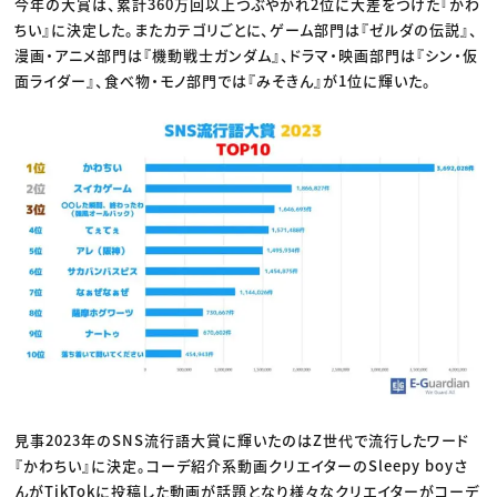
今年の大賞は、累計360万回以上つぶやかれ2位に大差をつけた『かわ
ちい』に決定した。またカテゴリごとに、ゲーム部門は『ゼルダの伝説』、
漫画・アニメ部門は『機動戦士ガンダム』、ドラマ・映画部門は『シン・仮
面ライダー』、食べ物・モノ部門では『みそきん』が1位に輝いた。
見事2023年のSNS流行語大賞に輝いたのはZ世代で流行したワード
『かわちい』に決定。コーデ紹介系動画クリエイターのSleepy boyさ
んがTikTokに投稿した動画が話題となり様々なクリエイターがコーデ