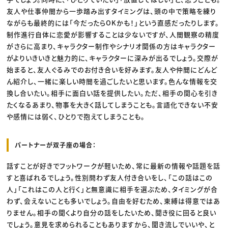
友人や仕事仲間から一歩踏み出すタイミングは、頭の中で策略を練り
ながらも最終的には「今だったらOKかも！」という直感だったりします。
制作進行自体に恋愛が影響することは少ないですが、人間観察の精度
がさらに高まり、キャラクター制作やシナリオ関係の方はキャラクター
がよりいきいきと魅力的に、キャラクターに深みが出るでしょう。交際が
始まると、友人ぐるみでのお付き合いを好みます。友人や仲間にどんど
ん紹介し、一緒に楽しい時間を過ごしたいと思います。色んな情報を交
換し合いたい。相手に面白い話を提供したい。ただ、相手の関心を引き
たくなるあまり、物事を大きく話してしまうことも。言語化できない不安
や感情には弱く、ひとりで抱えてしまうことも。
パートナーが双子座の場合：
話すことが好きでフットワークが軽いため、常に最新の情報や話題を話
すと喜ばれるでしょう。性別問わず友人付き合いをし、「この話はこの
人」「これはこの人と行く」と無意識に相手を選ぶため、タイミングが合
わず、会えないことも多いでしょう。自由を好むため、束縛は得意ではあ
りません。相手の聞くより自分の話をしたいため、聞き役に回ると良い
でしょう。意見を求められることもありますから、聞き流しでいいや、と