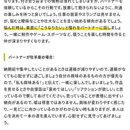
なります。付き合う前までの情熱は薄れてしまいますが、パートナーを
信頼しているからこその行動です。放置して飽きられないように、共通
の楽しみを持つと良いでしょう。仕事の弱音やスランプは見せません
が、悩むと曖昧なことや壮大なことを言い始める傾向があるでしょう。
悩んだ時は、素直に「こうなりたい」と憧れをパートナーに話し
ましょ
う。一緒に制作やゲーム・スポーツなど、競うことを楽しむ時間を作ると
仲が深まりやすくなります。
パートナーが牡羊座の場合：
納期前や集中したいことがあるときは連絡が減りやすいので、連絡がな
くても心配せずに過ごしましょう自分の興味のあるものの方が優先な
ので、「私も興味ある！」と伝えて、一緒に楽しんでしまいましょう。作品
を見せるときや自慢話は「褒めてほしい」「リアクションが欲しい」と思
っているので察してあげてください。思っていることが表情に出やすい
傾向があるので、嘘は得意ではありません。興味が変わりやすく感じた
り、一見どこに向かっているのかがわからない時もありますが、本人は
心を決めて一本の道を進んでいます。心配せずに見守ってあげましょ
う。