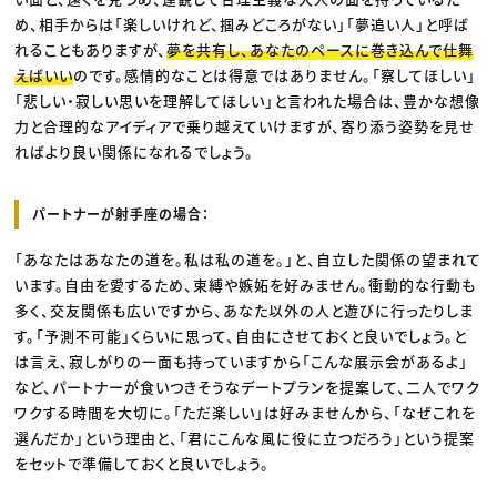
め、相手からは「楽しいけれど、掴みどころがない」「夢追い人」と呼ば
れることもありますが、
夢を共有し、あなたのペースに巻き込んで仕舞
えばいい
のです。感情的なことは得意ではありません。「察してほしい」
「悲しい・寂しい思いを理解してほしい」と言われた場合は、豊かな想像
力と合理的なアイディアで乗り越えていけますが、寄り添う姿勢を見せ
ればより良い関係になれるでしょう。
パートナーが射手座の場合：
「あなたはあなたの道を。私は私の道を。」と、自立した関係の望まれて
います。自由を愛するため、束縛や嫉妬を好みません。衝動的な行動も
多く、交友関係も広いですから、あなた以外の人と遊びに行ったりしま
す。「予測不可能」くらいに思って、自由にさせておくと良いでしょう。と
は言え、寂しがりの一面も持っていますから「こんな展示会があるよ」
など、パートナーが食いつきそうなデートプランを提案して、二人でワク
ワクする時間を大切に。「ただ楽しい」は好みませんから、「なぜこれを
選んだか」という理由と、「君にこんな風に役に立つだろう」という提案
をセットで準備しておくと良いでしょう。