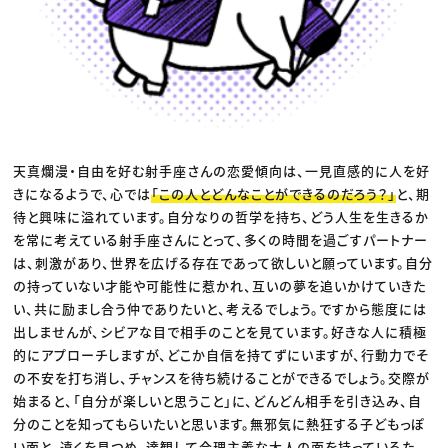
天真爛漫・自由を好む射手座さんの恋愛傾向は、一見直感的に人を好
きになるようで、心では
「この人とどんなことができるのだろう？」
と、期
待と興味に溢れています。自分なりの哲学を持ち、どう人生を生きるか
を常に考えている射手座さんにとって、多くの時間を過ごすパートナー
は、刺激があり、世界を広げる存在であって欲しいと願っています。自分
の持っていない才能や可能性に惹かれ、互いの夢を追いかけていきた
い、共に励まし合う仲でありたいと、考えるでしょう。ですから態度には
出しませんが、シビアな目で相手のことを見ています。好きな人に積極
的にアプローチしますが、どこか自信を持てずにいますが、行動力でそ
の不安を打ち消し、チャンスを待ち続けることができるでしょう。交際が
始まると、「自分が楽しいと思うこと」に、どんどん相手を引き込み、自
分のことを知ってもらいたいと思います。無邪気に熱狂する子どもっぽ
い面と、遠くを見つめ、達観して合理主義な大人の面を持っているた