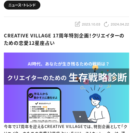
動画配信・映像制作
TOP Creator’s コラム トップ
編集・ライティング
ニュース・トレンド
Webクリエイター
セミナー
マーケティング
アプリクリエイター
ディレクション
ゲームクリエイター
業界解説・キャリア事情
映像クリエイター
ニュース・トレンド
お役立ち基礎知識
2023.10.03
2024.04.22
マーケッター
クリエイターインタビュー
ニュース・トレンド トップ
C＆R Magazine
CREATIVE VILLAGE 17周年特別企画！クリエイターの
Web
映像
ための恋愛12星座占い
ゲーム・エンタメ
広告
出版
CREATIVE VILLAGEからのお知らせ
プロフェッショナル×つながる×メディア
今年で17周年を迎えるCREATIVE VILLAGEでは、特別企画として「ク