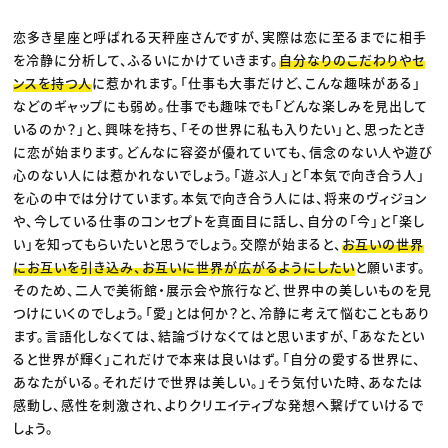
恋多き星座と呼ばれる天秤座さんですが、実際は恋に至るまでに相手
を冷静に分析して、ふるいにかけていきます。
自分なりのこだわりやセ
ンスを持つ人
に惹かれます。「仕事も大事だけど、こんな趣味がある」
などのギャップにも弱め。仕事でも趣味でも「どんな楽しみを見出して
いるのか？」と、興味を持ち、「その世界に私も入りたい」と、思ったとき
に恋が始まります。どんなに容姿が優れていても、信念のない人や遊び
心のない人には惹かれないでしょう。「遊ぶ人」と「本気で向き合う人」
を心の中では分けています。本気で向き合う人には、将来のヴィジョン
や、今している仕事のコンセプトを真面目に話し、自分の「今」と「楽し
い」を知ってもらいたいと思うでしょう。交際が始まると、
お互いの世界
にお互いを引き込み、お互いに世界が広がるようにしたい
と願います。
そのため、二人で美術館・展示会や旅行など、世界中の美しいものを見
つけにいくのでしょう。「愛」とは何か？と、冷静に考えて悩むこともあり
ます。言語化しなくては、結論づけなくてはと思いますが、「あなたとい
ると世界が輝く」これだけで本来は良いはず。「自分の愛する世界に、
あなたがいる。それだけで世界は美しい。」そう気付いた時、あなたは
感動し、感性を刺激され、よりクリエイティブな発想へ繋げていけるで
しょう。