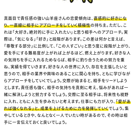
真面目で責任感の強い山羊座さんの恋愛傾向は、
直感的に好きにな
り、一直線に相手にアプローチをしていく積極性
の持ち主。ただし、こ
れは「大好き。絶対的に手に入れたい」と思う相手へのアプローチ。実
際は、「気になる」「好き」と段階があります。この差は何かと言えば、
「尊敬する部分」に比例して、「この人すごい」と思う度に段階が上がり、
愛を手にする難易度が上がれば上がるほど、燃え上がります。好きな人
の気持ちを手に入れるためならば、相手に釣り合うための努力を重
ね、実績を得ていきます。好きな人の世界に入り、存在を主張したいと
思うので、相手の業界や興味のあることに関心を持ち、ともに学びなが
らアプローチをしていくでしょう。交際が始まると、相手をリードしよう
とします。責任感も強く、相手の気持ちを真剣に考え、悩みがあれば一
緒に解決しようと努力するでしょう。交際に至る相手は、将来性も視野
に入れ、ともに人生を歩みたいと考えます。仕事にも力が入り、
「愛があ
れば強くなれる」と、成果を上げるために力を発揮していく
でしょう。集
中しているときや、なんとなく一人でいたい時があるので、その時は相
手に一言伝えておくと良いでしょう。