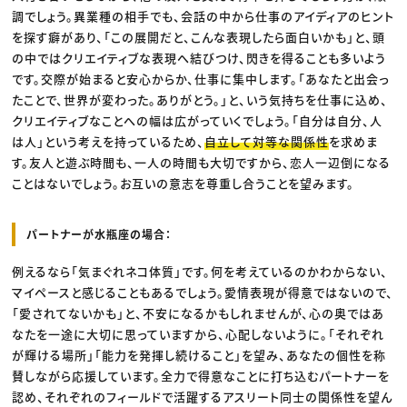
調でしょう。異業種の相手でも、会話の中から仕事のアイディアのヒント
を探す癖があり、「この展開だと、こんな表現したら面白いかも」と、頭
の中ではクリエイティブな表現へ結びつけ、閃きを得ることも多いよう
です。交際が始まると安心からか、仕事に集中します。「あなたと出会っ
たことで、世界が変わった。ありがとう。」と、いう気持ちを仕事に込め、
クリエイティブなことへの幅は広がっていくでしょう。「自分は自分、人
は人」という考えを持っているため、
自立して対等な関係性
を求めま
す。友人と遊ぶ時間も、一人の時間も大切ですから、恋人一辺倒になる
ことはないでしょう。お互いの意志を尊重し合うことを望みます。
パートナーが水瓶座の場合：
例えるなら「気まぐれネコ体質」です。何を考えているのかわからない、
マイペースと感じることもあるでしょう。愛情表現が得意ではないので、
「愛されてないかも」と、不安になるかもしれませんが、心の奥ではあ
なたを一途に大切に思っていますから、心配しないように。「それぞれ
が輝ける場所」「能力を発揮し続けること」を望み、あなたの個性を称
賛しながら応援しています。全力で得意なことに打ち込むパートナーを
認め、それぞれのフィールドで活躍するアスリート同士の関係性を望ん