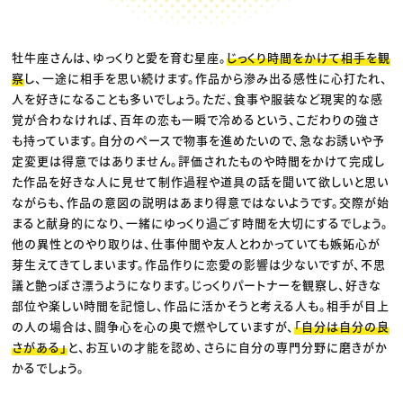
牡牛座さんは、ゆっくりと愛を育む星座。
じっくり時間をかけて相手を観
察
し、一途に相手を思い続けます。作品から滲み出る感性に心打たれ、
人を好きになることも多いでしょう。ただ、食事や服装など現実的な感
覚が合わなければ、百年の恋も一瞬で冷めるという、こだわりの強さ
も持っています。自分のペースで物事を進めたいので、急なお誘いや予
定変更は得意ではありません。評価されたものや時間をかけて完成し
た作品を好きな人に見せて制作過程や道具の話を聞いて欲しいと思い
ながらも、作品の意図の説明はあまり得意ではないようです。交際が始
まると献身的になり、一緒にゆっくり過ごす時間を大切にするでしょう。
他の異性とのやり取りは、仕事仲間や友人とわかっていても嫉妬心が
芽生えてきてしまいます。作品作りに恋愛の影響は少ないですが、不思
議と艶っぽさ漂うようになります。じっくりパートナーを観察し、好きな
部位や楽しい時間を記憶し、作品に活かそうと考える人も。相手が目上
の人の場合は、闘争心を心の奥で燃やしていますが、
「自分は自分の良
さがある」
と、お互いの才能を認め、さらに自分の専門分野に磨きがか
かるでしょう。