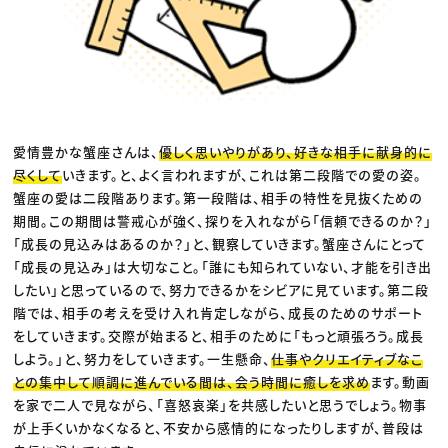
愛情豊かな蟹座さんは、
優しく思いやりがあり、好きな相手に献身的に
尽くして
いきます。と、よく言われますが、これは第二段階での愛の姿。
蟹座の愛は二段階あります。第一段階は、相手の特性を見抜くための
期間。この期間は警戒心が強く、探りを入れながら「信頼できるのか？」
「成長の見込みはあるのか？」と、観察していきます。蟹座さんにとって
「成長の見込み」は大切なこと。「誰にも知られていない、才能を引き出
したい」と思っているので、努力できるかをシビアに見ています。第二段
階では、相手の考えを受け入れ肯定しながら、成長のためのサポート
をしていきます。交際が始まると、相手のために「もっと頑張ろう。成長
しよう。」と、努力をしていきます。一生懸命、
仕事やクリエイティブなこ
との集中して順調に進んでいる間は、会う時間に癒しを求め
ます。動画
を家で二人で見ながら、「喜怒哀楽」を共感したいと思うでしょう。物事
が上手くいかなくなると、不安から感情的になったりしますが、普段は