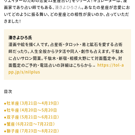
リエイターのための恋愛12星座占い」をリリース！キュレーターは、漫
画家であり占い師でもある、
湊きよひろさん
。あなたの星座が恋愛にお
いてどのように振る舞い、どの星座との相性が良いのか、占っていただ
きました！
湊きよひろ氏
漫画や絵を描く人です。占星術・タロット・易と鉱石を愛する占術
師だったり。人生全般からヲタ活や同人・創作も占えます。千駄木
に占いサロン開業。千駄木・新宿・相模大野にて対面鑑定中。対
面鑑定のご予約・電話占いの詳細はこちらから→
https://tol-a
pp.jp/s/nilplus
目次
●牡羊座（3月21日〜4月19日）
●牡牛座（4月20日〜5月20日
●双子座（5月21日〜6月21日）
●蟹座（6月22日〜7月22日）
●獅子座（7月23日〜8月22日）