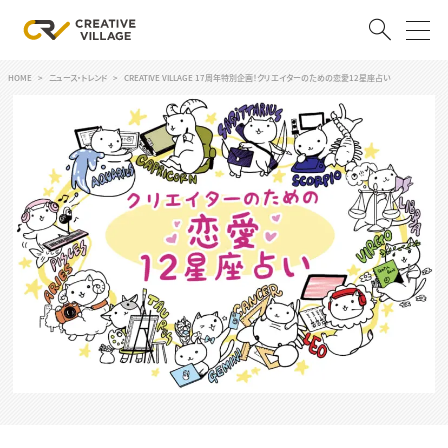
HOME
ニュース・トレンド
CREATIVE VILLAGE 17周年特別企画！クリエイターのための恋愛12星座占い
ACCOUNT
ログイン
会員登録
RECRUIT
クリエイター求人を探す
CREATIVE JOB求人検索
特集求人
採用説明会
転職支援サービス
CONTENTS
スキルアップしたい！
スキルアップしたい！ トップ
デザイン
TOP Creator’s コラム
プログラミング