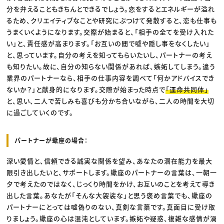
分を弁えることもきちんとできるでしょう。恋をするとエネルギーが溢れ
るため、クリエイティブなことや研究にぶつけて発散すると、恋も仕事も
うまくいくようになります。交際が始まると、「相手の全てを受け入れた
い」と、責任感が高まります。「お互いの間で嘘や隠し事をなくしたい」
と、思っています。自分の考えを知ってもらいたいし、パートナーの考え
も知りたい。故に、自分の知らない関係があれば、嫉妬してしまう。違う
業界のパートナーなら、相手の仕事内容を調べて「何かアドバイスでき
ないか？」と献身的になります。交際が始まった時点で
「運命共同体」
と、思い、二人で苦しみも喜びも分かち合いながら、二人の時間を大切
に過ごしていくのです。
パートナーが蠍座の場合：
深い愛情と、信頼できる誠実な関係を望み、あなたの潜在能力を最大
限引き出したいと、サポートします。蠍座のパートナーの言葉は、一朝一
夕で考えたのではなく、じっくり時間をかけ、お互いのことを考えて導き
出した言葉。あなたが「そんな大袈裟な」と思う褒め言葉でも、蠍座の
パートナーにとっては嘘偽りのない、真剣な言葉です。真面目に受け取
りましょう。蠍座の心は混沌としています。嫉妬や疑惑、複雑な感情が渦