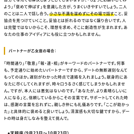
よう」「褒めて伸ばす」を意識した方が、うまくいきやすいでしょう。二人
のことは二人で話し合う。
小さな不満を溜めずにその場で話す
こと、妥
協点を見つけていくこと。妥協とは折れるのではなく譲り合いです。人
は完璧ではないからこそ、理想を求め、そこに創造性が生まれます。あ
なたの仕事のアイディアにも役に立つかもしれません。
パートナーが乙女座の場合：
「時間通り」「敬意」「報・連・相」がキーワードのパートナーです。何事
も、予定通りに始めたいパートナーですから、デートの無断遅刻なんて
もってのほか。遅刻がわかった時点で連絡を入れましょう。献身的にあ
なたに尽くしてくれますが、時々口うるさく感じてしまうかもしれませ
ん。ですが、本人には悪気はないのです。「あなたが、より素晴らしいに
人になる」と、信頼しているからこその言葉です。サポートしてくれた時
は、感謝の言葉を忘れずに。親しき仲にも礼儀ありです。「ここが助かっ
た」と具体的に褒めると良いでしょう。清潔感も大切な鍵ですから、デー
トの時は身だしなみを整えて挑んで。
●天秤座（9月23日〜10月23日）