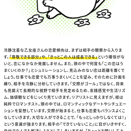
冷静沈着な乙女座さんの恋愛傾向は、まずは相手の観察から入りま
す。
「尊敬できる部分」や、「きっとこの人は成長できる」
という確信がな
いと、恋になかなか発展しません。また、頭の中で何度も「この恋はう
まくいくのか？」とシュミレーションし、見込みのない恋は距離を置くで
しょう。仕事でも恋愛でも万事うまくいくことを望み、そのために計画を
練り、相手を冷静に分析していきます。「交際がゴール」ではなく、将来
も見据えて長期的な視野で相手を見定めるため、金銭感覚や生活リズ
ム、価値観などをじっくり見ていきます。リアリストに見えますが、根は
純粋でロマンチスト。頭の中では、ロマンティックなデートやシチュエー
ションを妄想しています。交際が始まると、仕事も恋愛もバランスよくこ
なしていきます。大切な人ができることで、「もっとしっかりしなくては！」
という意識が強まります。相手の「できていないこと」に目がいきやすく、
自分でなんでも解決しようとしてしまいますが、「ちょっとお願いしてみ