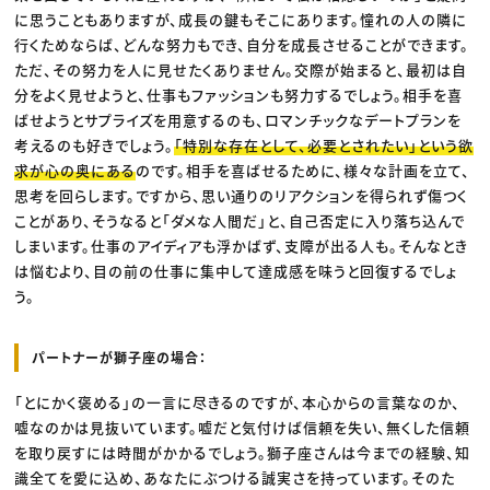
に思うこともありますが、成長の鍵もそこにあります。憧れの人の隣に
行くためならば、どんな努力もでき、自分を成長させることができます。
ただ、その努力を人に見せたくありません。交際が始まると、最初は自
分をよく見せようと、仕事もファッションも努力するでしょう。相手を喜
ばせようとサプライズを用意するのも、ロマンチックなデートプランを
考えるのも好きでしょう。
「特別な存在として、必要とされたい」という欲
求が心の奥にある
のです。相手を喜ばせるために、様々な計画を立て、
思考を回らします。ですから、思い通りのリアクションを得られず傷つく
ことがあり、そうなると「ダメな人間だ」と、自己否定に入り落ち込んで
しまいます。仕事のアイディアも浮かばず、支障が出る人も。そんなとき
は悩むより、目の前の仕事に集中して達成感を味うと回復するでしょ
う。
パートナーが獅子座の場合：
「とにかく褒める」の一言に尽きるのですが、本心からの言葉なのか、
嘘なのかは見抜いています。嘘だと気付けば信頼を失い、無くした信頼
を取り戻すには時間がかかるでしょう。獅子座さんは今までの経験、知
識全てを愛に込め、あなたにぶつける誠実さを持っています。そのた