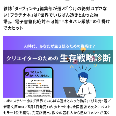
動画配信・映像制作
TOP Creator’s コラム トップ
編集・ライティング
Webクリエイター
セミナー
雑誌「ダ・ヴィンチ」編集部が選ぶ「今月の絶対はずさな
マーケティング
アプリクリエイター
ディレクション
ゲームクリエイター
い！プラチナ本」は『世界でいちばん透きとおった物
業界解説・キャリア事情
映像クリエイター
ニュース・トレンド
語』。“電子書籍化絶対不可能”“ネタバレ厳禁”の仕掛け
お役立ち基礎知識
マーケッター
クリエイターインタビュー
で大ヒット
ニュース・トレンド トップ
C＆R Magazine
Web
映像
ゲーム・エンタメ
広告
出版
CREATIVE VILLAGEからのお知らせ
プロフェッショナル×つながる×メディア
いまミステリー小説『世界でいちばん透きとおった物語』（杉井光・著／
新潮文庫nex／5月1日発売）が、大ヒット中。全国書店で次々にベスト
セラー1位を獲得、完売店続出、数々の著名人から熱いコメントが届く