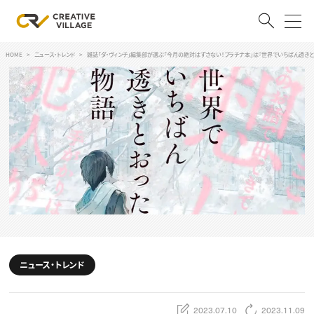
HOME
ニュース・トレンド
雑誌「ダ・ヴィンチ」編集部が選ぶ「今月の絶対はずさない！プラチナ本」は『世界でいちばん透き
ACCOUNT
ログイン
会員登録
RECRUIT
クリエイター求人を探す
CREATIVE JOB求人検索
特集求人
採用説明会
転職支援サービス
CONTENTS
スキルアップしたい！
ニュース・トレンド
スキルアップしたい！ トップ
デザイン
TOP Creator’s コラム
プログラミング
2023.07.10
2023.11.09