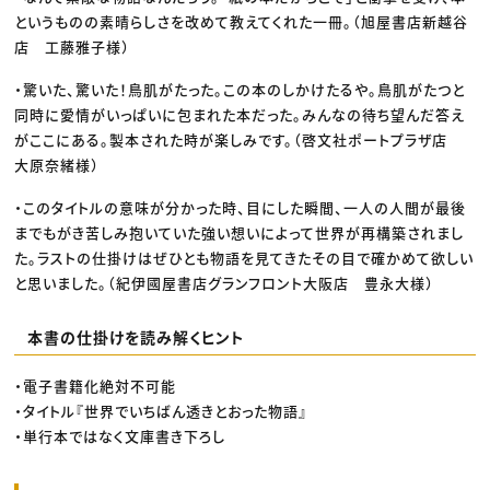
というものの素晴らしさを改めて教えてくれた一冊。（旭屋書店新越谷
店 工藤雅子様）
・驚いた、驚いた！鳥肌がたった。この本のしかけたるや。鳥肌がたつと
同時に愛情がいっぱいに包まれた本だった。みんなの待ち望んだ答え
がここにある。製本された時が楽しみです。（啓文社ポートプラザ店
大原奈緒様）
・このタイトルの意味が分かった時、目にした瞬間、一人の人間が最後
までもがき苦しみ抱いていた強い想いによって世界が再構築されまし
た。ラストの仕掛けはぜひとも物語を見てきたその目で確かめて欲しい
と思いました。（紀伊國屋書店グランフロント大阪店 豊永大様）
本書の仕掛けを読み解くヒント
・電子書籍化絶対不可能
・タイトル『世界でいちばん透きとおった物語』
・単行本ではなく文庫書き下ろし