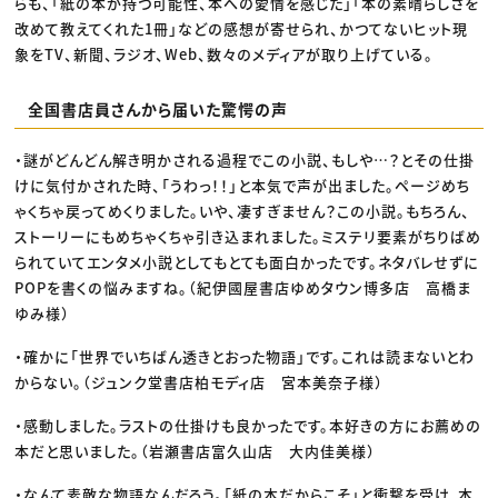
らも、「紙の本が持つ可能性、本への愛情を感じた」「本の素晴らしさを
改めて教えてくれた1冊」などの感想が寄せられ、かつてないヒット現
象をTV、新聞、ラジオ、Web、数々のメディアが取り上げている。
全国書店員さんから届いた驚愕の声
・謎がどんどん解き明かされる過程でこの小説、もしや…？とその仕掛
けに気付かされた時、「うわっ！！」と本気で声が出ました。ページめち
ゃくちゃ戻ってめくりました。いや、凄すぎません？この小説。もちろん、
ストーリーにもめちゃくちゃ引き込まれました。ミステリ要素がちりばめ
られていてエンタメ小説としてもとても面白かったです。ネタバレせずに
POPを書くの悩みますね。（紀伊國屋書店ゆめタウン博多店 高橋ま
ゆみ様）
・確かに「世界でいちばん透きとおった物語」です。これは読まないとわ
からない。（ジュンク堂書店柏モディ店 宮本美奈子様）
・感動しました。ラストの仕掛けも良かったです。本好きの方にお薦めの
本だと思いました。（岩瀬書店富久山店 大内佳美様）
・なんて素敵な物語なんだろう。「紙の本だからこそ」と衝撃を受け、本