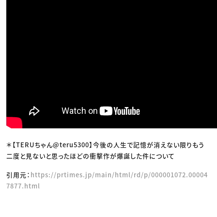
＊【TERUちゃん@teru5300】今後の人生で記憶が消えない限りもう
二度と見ないと思ったほどの衝撃作が爆誕した件について
引用元：
https://prtimes.jp/main/html/rd/p/000001072.00004
7877.html