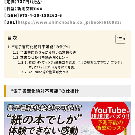
【定価】737円（税込）
【判型】新潮文庫nex
【ISBN】978-4-10-180262-6
【URL】
https://www.shinchosha.co.jp/book/610983/
目次
“電子書籍化絶対不可能”の仕掛け
全国書店員さんから届いた驚愕の声
本書の仕掛けを読み解くヒント
雑誌「ダ・ヴィンチ」編集部が選ぶ「今月の絶対はずさない！プラチナ
本」に！（2023年8月号にて発表）
Youtube紹介動画が大バズ！
“電子書籍化絶対不可能”の仕掛け