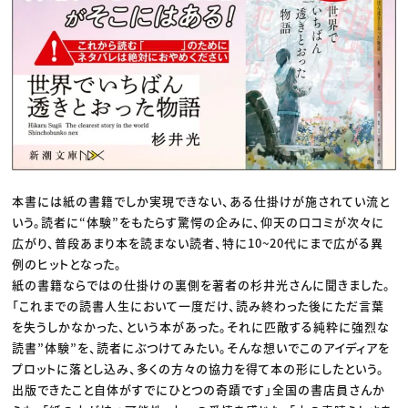
本書には紙の書籍でしか実現できない、ある仕掛けが施されてい流と
いう。読者に“体験”をもたらす驚愕の企みに、仰天の口コミが次々に
広がり、普段あまり本を読まない読者、特に10~20代にまで広がる異
例のヒットとなった。
紙の書籍ならではの仕掛けの裏側を著者の杉井光さんに聞きました。
「これまでの読書人生において一度だけ、読み終わった後にただ言葉
を失うしかなかった、という本があった。それに匹敵する純粋に強烈な
読書”体験”を、読者にぶつけてみたい。そんな想いでこのアイディアを
プロットに落とし込み、多くの方々の協力を得て本の形にしたという。
出版できたこと自体がすでにひとつの奇蹟です」全国の書店員さんか