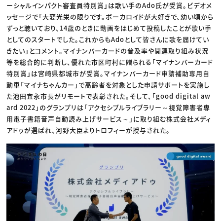
ーシャルインパクト審査員特別賞」は歌い手のAdo氏が受賞。ビデオメ
ッセージで「大変光栄の限りです。ボーカロイドが大好きで、幼い頃から
ずっと聴いており、14歳のときに動画をはじめて投稿したことが歌い手
としてのスタートでした。これからもAdoとして皆さんに歌を届けてい
きたい」とコメント。マイナンバーカードの普及率や関連取り組み状況
等を総合的に判断し、優れた市区町村に贈られる「マイナンバーカード
特別賞」は宮崎県都城市が受賞。マイナンバーカード申請補助専用自
動車「マイナちゃんカー」で高齢者を対象とした申請サポートを実施し
た池田宜永市長がリモートで表彰された。そして、「good digital aw
ard 2022」のグランプリは「アクセシブルライブラリー～視覚障害者専
用電子書籍音声自動読み上げサービス～」に取り組む株式会社メディ
アドゥが選ばれ、河野大臣よりトロフィーが授与された。