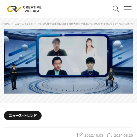
HOME
ニュース・トレンド
デジタル社会の実現に向けて河野大臣らが議論。デジタル庁主催 オンラインイベントレポート
ACCOUNT
ログイン
会員登録
RECRUIT
クリエイター求人を探す
CREATIVE JOB求人検索
特集求人
採用説明会
転職支援サービス
CONTENTS
スキルアップしたい！
ニュース・トレンド
スキルアップしたい！ トップ
デザイン
TOP Creator’s コラム
プログラミング
2022.10.03
2024.08.20