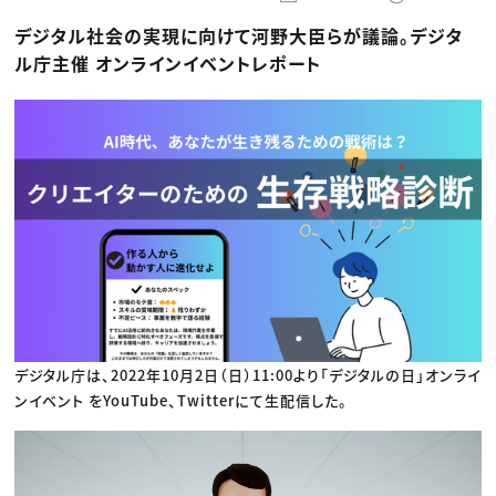
動画配信・映像制作
TOP Creator’s コラム トップ
編集・ライティング
Webクリエイター
セミナー
デジタル社会の実現に向けて河野大臣らが議論。デジタ
マーケティング
アプリクリエイター
ディレクション
ゲームクリエイター
ル庁主催 オンラインイベントレポート
業界解説・キャリア事情
映像クリエイター
ニュース・トレンド
お役立ち基礎知識
マーケッター
クリエイターインタビュー
ニュース・トレンド トップ
C＆R Magazine
Web
映像
ゲーム・エンタメ
広告
出版
CREATIVE VILLAGEからのお知らせ
プロフェッショナル×つながる×メディア
デジタル庁は、2022年10月2日（日）11:00より「デジタルの日」オンライ
ンイベント をYouTube、Twitterにて生配信した。