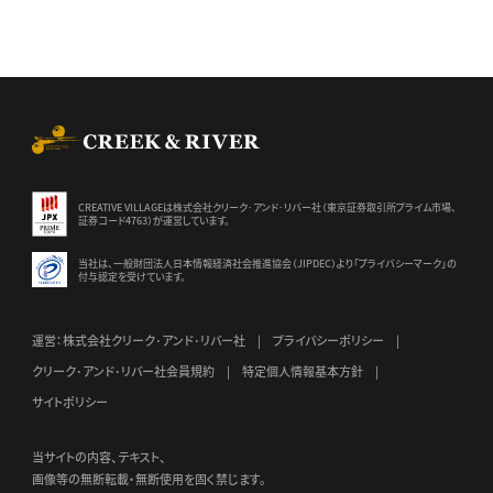
CREEK & RIVER Co., Ltd.
CREATIVE VILLAGEは株式会社クリーク･アンド･リバー社（東京証券
取引所プライム市場、
証券コード4763）が運営しています。
当社は、一般財団法人日本情報経済社会推進協会（JIPDEC）より
「プライバシーマーク」の
付与認定を受けています。
運営：株式会社クリーク･アンド･リバー社
プライバシーポリシー
クリーク･アンド･リバー社会員規約
特定個人情報基本方針
サイトポリシー
当サイトの内容、テキスト、
画像等の無断転載・無断使用を固く禁じます。