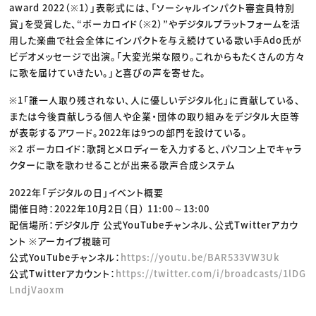
award 2022（※1）」表彰式には、「ソーシャルインパクト審査員特別
賞」を受賞した、“ボーカロイド（※2）”やデジタルプラットフォームを活
用した楽曲で社会全体にインパクトを与え続けている歌い手Ado氏が
ビデオメッセージで出演。「大変光栄な限り。これからもたくさんの方々
に歌を届けていきたい。」と喜びの声を寄せた。
※1「誰一人取り残されない、人に優しいデジタル化」に貢献している、
または今後貢献しうる個人や企業・団体の取り組みをデジタル大臣等
が表彰するアワード。2022年は9つの部門を設けている。
※2 ボーカロイド：歌詞とメロディーを入力すると、パソコン上でキャラ
クターに歌を歌わせることが出来る歌声合成システム
2022年「デジタルの日」イベント概要
開催日時：2022年10月2日（日） 11:00～13:00
配信場所：デジタル庁 公式YouTubeチャンネル、公式Twitterアカウ
ント ※アーカイブ視聴可
公式YouTubeチャンネル：
https://youtu.be/BAR533VW3Uk
公式Twitterアカウント：
https://twitter.com/i/broadcasts/1lDG
LndjVaoxm