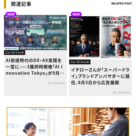
関連記事
RELATED POST
NEW
NEW
ニュース・トレンド
AI前提時代のDX・AX実践を
ニュース・トレンド
一堂に——3展同時開催「AI I
イチローさんが「スーパードラ
nnovation Tokyo」が9月浜
イ」ブランドアンバサダーに就
松町で初登場
任、8月3日から広告展開
2026.08.07
2026.08.03