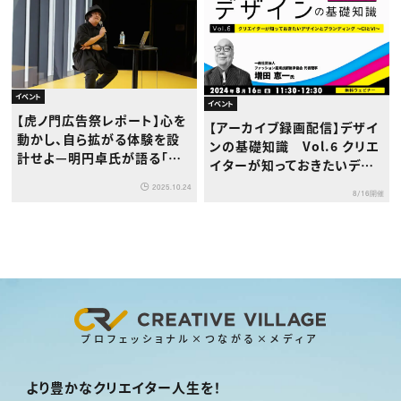
イベント
イベント
【虎ノ門広告祭レポート】心を
【アーカイブ録画配信】デザイ
動かし、自ら拡がる体験を設
ンの基礎知識 Vol.6 クリエ
計せよ—明円卓氏が語る「体
イターが知っておきたいデザ
験クリエイティブ」の8原則
インとブランディング～CIとV
2025.10.24
8/16開催
I～
プロフェッショナル×つながる×メディア
より豊かなクリエイター人生を！