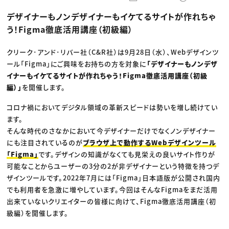
動画配信・映像制作
TOP Creator’s コラム トップ
編集・ライティング
Webクリエイター
セミナー
デザイナーもノンデザイナーもイケてるサイトが作れちゃ
マーケティング
アプリクリエイター
ディレクション
ゲームクリエイター
う！Figma徹底活用講座（初級編）
業界解説・キャリア事情
映像クリエイター
ニュース・トレンド
お役立ち基礎知識
マーケッター
クリエイターインタビュー
クリーク･アンド･リバー社（C&R社）は9月28日（水）、Webデザインツ
ニュース・トレンド トップ
C＆R Magazine
Web
ール「Figma」にご興味をお持ちの方を対象に
「デザイナーもノンデザ
映像
イナーもイケてるサイトが作れちゃう！Figma徹底活用講座（初級
ゲーム・エンタメ
編）」
を開催します。
広告
出版
CREATIVE VILLAGEからのお知らせ
コロナ禍においてデジタル領域の革新スピードは勢いを増し続けてい
ます。
そんな時代のさなかにおいて今デザイナーだけでなくノンデザイナー
プロフェッショナル×つながる×メディア
にも注目されているのが
ブラウザ上で動作するWebデザインツール
「Figma」
です。デザインの知識がなくても見栄えの良いサイト作りが
可能なことからユーザーの3分の2が非デザイナーという特徴を持つデ
ザインツールです。2022年7月には「Figma」日本語版が公開され国内
でも利用者を急激に増やしています。今回はそんなFigmaをまだ活用
出来ていないクリエイターの皆様に向けて、Figma徹底活用講座（初
級編）を開催します。