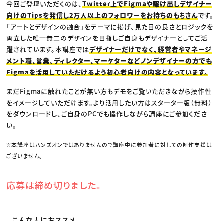
今回ご登壇いただくのは、
Twitter上でFigmaや駆け出しデザイナー
向けのTipsを発信し2万人以上のフォロワーをお持ちのもちさん
です。
「アートとデザインの融合」をテーマに掲げ、見た目の良さとロジックを
両立した唯一無二のデザインを目指しご自身もデザイナーとしてご活
躍されています。本講座では
デザイナーだけでなく、経営者やマネージ
メント職、営業、ディレクター、マーケターなどノンデザイナーの方でも
Figmaを活用していただけるよう初心者向けの内容となっています。
まだFigmaに触れたことが無い方もデモをご覧いただきながら操作性
をイメージしていただけます。より活用したい方はスターター版（無料）
をダウンロードし、ご自身のPCでも操作しながら講座にご参加くださ
い。
※本講座はハンズオンではありませんので講座中に参加者に対しての制作支援は
ございません。
応募は締め切りました。
こんな人におススメ