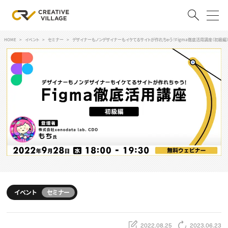
HOME
イベント
セミナー
デザイナーもノンデザイナーもイケてるサイトが作れちゃう！Figma徹底活用講座（初級編
ACCOUNT
ログイン
会員登録
RECRUIT
クリエイター求人を探す
CREATIVE JOB求人検索
特集求人
採用説明会
転職支援サービス
CONTENTS
スキルアップしたい！
イベント
セミナー
スキルアップしたい！ トップ
デザイン
TOP Creator’s コラム
プログラミング
2022.08.25
2023.06.23