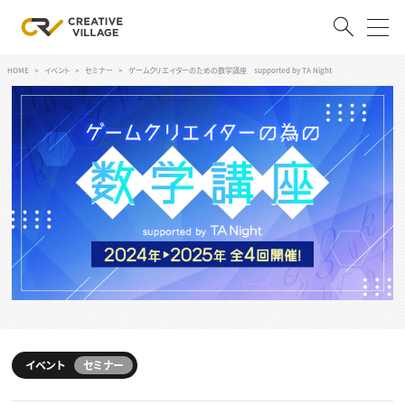
HOME
イベント
セミナー
ゲームクリエイターのための数学講座 supported by TA Night
ACCOUNT
ログイン
会員登録
RECRUIT
クリエイター求人を探す
CREATIVE JOB求人検索
特集求人
採用説明会
転職支援サービス
CONTENTS
スキルアップしたい！
スキルアップしたい！ トップ
イベント
セミナー
デザイン
TOP Creator’s コラム
プログラミング