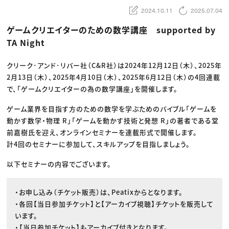
動画配信・映像制作
TOP Creator’s コラム トップ
編集・ライティング
Webクリエイター
2024.10.11
2025.07.04
セミナー
マーケティング
アプリクリエイター
ディレクション
ゲームクリエイター
ゲームクリエイターのための数学講座 supported by
業界解説・キャリア事情
映像クリエイター
ニュース・トレンド
TA Night
お役立ち基礎知識
マーケッター
クリエイターインタビュー
ニュース・トレンド トップ
C＆R Magazine
Web
クリーク･アンド･リバー社（C&R社）は2024年12月12日（木）、2025年
映像
2月13日（木）、2025年4月10日（木）、2025年6月12日（木）の4回連載
ゲーム・エンタメ
広告
で、「ゲームクリエイターの為の数学講座」を開催します。
出版
CREATIVE VILLAGEからのお知らせ
ゲーム業界を目指す方のための数学を学ぶためのバイブル「ゲームを
動かす数学・物理 R」「ゲームを動かす技術と発想 R」の著者である堂
プロフェッショナル×つながる×メディア
前嘉樹氏を迎え、オンラインセミナーを連載形式で開催します。
計4回のセミナーに参加して、スキルアップを目指しましょう。
以下セミナーの内容でございます。
・お申し込み（チケット販売）は、Peatixからとなります。
・各回【当日参加チケット】と【アーカイブ視聴】チケットを販売して
います。
・【当日参加チケット】もアーカイブ付きとなります。