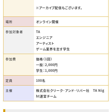
※アーカイブ配信もございます。
場所
オンライン開催
参加対象者
TA
エンジニア
アーティスト
ゲーム業界を志す学生
参加費
価格（1回）
一般：2,000円
学生：1,000円
定員
100名
主催
株式会社クリーク･アンド･リバー社 TA Nig
ht運営チーム