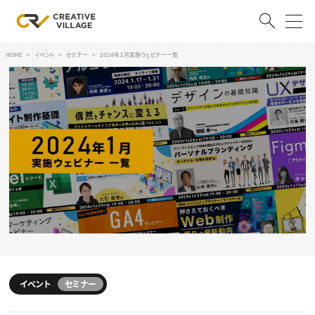
HOME
イベント
セミナー
2024年１月実施ウェビナー一覧
ACCOUNT
ログイン
会員登録
RECRUIT
クリエイター求人を探す
CREATIVE JOB求人検索
特集求人
採用説明会
転職支援サービス
CONTENTS
スキルアップしたい！
スキルアップしたい！ トップ
イベント
セミナー
デザイン
TOP Creator’s コラム
プログラミング