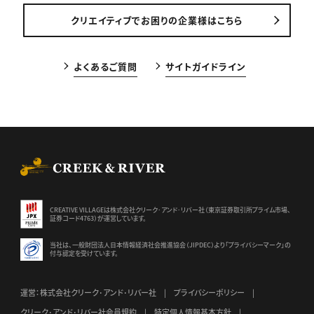
クリエイティブでお困りの企業様はこちら
よくあるご質問
サイトガイドライン
CREEK & RIVER Co., Ltd.
CREATIVE VILLAGEは株式会社クリーク･アンド･リバー社（東京証券
取引所プライム市場、
証券コード4763）が運営しています。
当社は、一般財団法人日本情報経済社会推進協会（JIPDEC）より
「プライバシーマーク」の
付与認定を受けています。
運営：株式会社クリーク･アンド･リバー社
プライバシーポリシー
クリーク･アンド･リバー社会員規約
特定個人情報基本方針