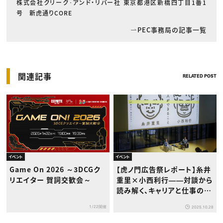
株式会社クリーク･アンド・リバー社 東京都港区新橋四丁目1番1
号 新虎通りCORE
PEC事務局の記事一覧
関連記事
RELATED POST
イベント
イベント
Game On 2026 ～3DCGク
【虎ノ門広告祭レポート】糸井
リエイター 賀詞交歓会～
重里×小西利行――対談から
読み解く、キャリアと仕事の本
質
1/22開催
2025.10.28