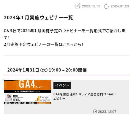
動画配信・映像制作
TOP Creator’s コラム トップ
編集・ライティング
Webクリエイター
2023.12.19
2024.01.23
セミナー
マーケティング
アプリクリエイター
ディレクション
ゲームクリエイター
2024年１月実施ウェビナー一覧
業界解説・キャリア事情
映像クリエイター
ニュース・トレンド
お役立ち基礎知識
マーケッター
クリエイターインタビュー
C&R社で2024年１月実施予定のウェビナーを一覧形式でご紹介しま
ニュース・トレンド トップ
C＆R Magazine
Web
す！
映像
2月実施予定ウェビナーの一覧は
こちら
から！
ゲーム・エンタメ
広告
出版
CREATIVE VILLAGEからのお知らせ
2024年1月31日（水）19:00～20:00開催
プロフェッショナル×つながる×メディア
イベント
GA4を徹底理解！ メディア運営者向けGA4ウ
ェビナー
2023.12.07