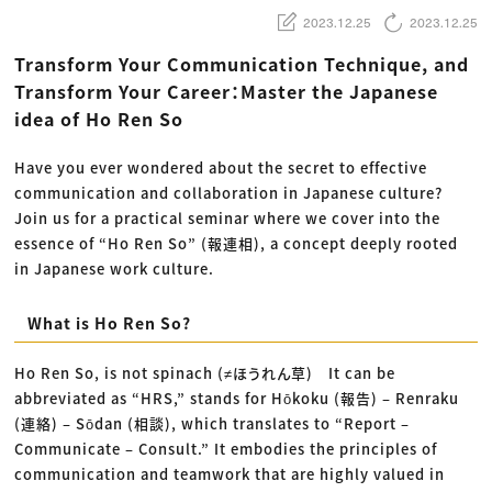
動画配信・映像制作
TOP Creator’s コラム トップ
編集・ライティング
Webクリエイター
2023.12.25
2023.12.25
セミナー
マーケティング
アプリクリエイター
ディレクション
ゲームクリエイター
Transform Your Communication Technique, and
業界解説・キャリア事情
映像クリエイター
ニュース・トレンド
Transform Your Career：Master the Japanese
お役立ち基礎知識
マーケッター
クリエイターインタビュー
idea of Ho Ren So
ニュース・トレンド トップ
C＆R Magazine
Web
映像
Have you ever wondered about the secret to effective
ゲーム・エンタメ
広告
communication and collaboration in Japanese culture?
出版
Join us for a practical seminar where we cover into the
CREATIVE VILLAGEからのお知らせ
essence of “Ho Ren So” (報連相), a concept deeply rooted
in Japanese work culture.
プロフェッショナル×つながる×メディア
What is Ho Ren So?
Ho Ren So, is not spinach (≠ほうれん草) It can be
abbreviated as “HRS,” stands for Hōkoku (報告) – Renraku
(連絡) – Sōdan (相談), which translates to “Report –
Communicate – Consult.” It embodies the principles of
communication and teamwork that are highly valued in