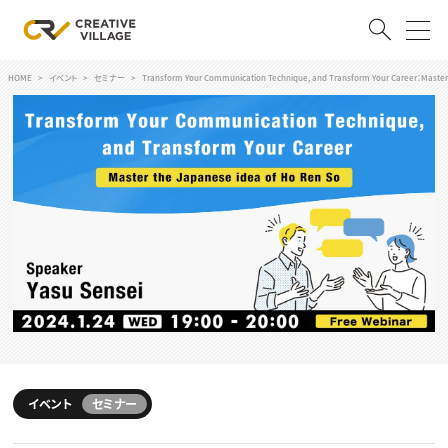
HOME
イベント
セミナー
Transform Your Communication Technique, and Transform Your Career：Master
ACCOUNT
ログイン
会員登録
RECRUIT
クリエイター求人を探す
CREATIVE JOB求人検索
特集求人
採用説明会
転職支援サービス
CONTENTS
スキルアップしたい！
スキルアップしたい！ トップ
イベント
セミナー
デザイン
TOP Creator’s コラム
プログラミング