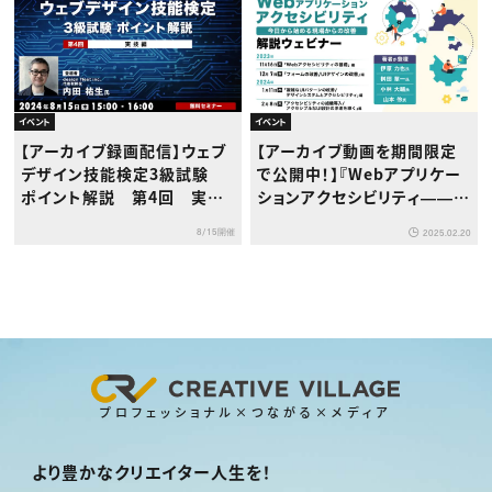
イベント
イベント
【アーカイブ録画配信】ウェブ
【アーカイブ動画を期間限定
デザイン技能検定3級試験
で公開中！】『Webアプリケー
ポイント解説 第4回 実技
ションアクセシビリティ――今
編
日から始める現場からの改
8/15開催
2025.02.20
善』解説ウェビナー
プロフェッショナル×つながる×メディア
より豊かなクリエイター人生を！