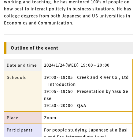
working and teaching, he has mentored 100’s of people on
how best to interact politely in business situations. He has
college degrees from both Japanese and US universities in
Economics and Communication.
Outline of the event
Date and time
2024/1/24（WED） 19：00～20：00
Schedule
19：00～19：05 Creek and River Co., Ltd
Introduction
19：05～19：50 Presentation by Yasu Se
nsei
19：50～20：00 Q&A
Place
Zoom
Participants
For people studying Japanese at a Basi
c and Pre-Intermediate Level