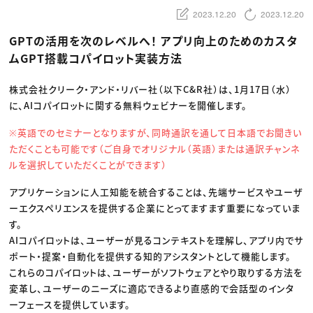
動画配信・映像制作
TOP Creator’s コラム トップ
編集・ライティング
Webクリエイター
2023.12.20
2023.12.20
セミナー
マーケティング
アプリクリエイター
ディレクション
ゲームクリエイター
GPTの活用を次のレベルへ！ アプリ向上のためのカスタ
業界解説・キャリア事情
映像クリエイター
ニュース・トレンド
ムGPT搭載コパイロット実装方法
お役立ち基礎知識
マーケッター
クリエイターインタビュー
ニュース・トレンド トップ
C＆R Magazine
Web
株式会社クリーク・アンド・リバー社（以下C&R社）は、1月17日（水）
映像
に、AIコパイロットに関する無料ウェビナーを開催します。
ゲーム・エンタメ
広告
出版
※英語でのセミナーとなりますが、同時通訳を通して日本語でお聞きい
CREATIVE VILLAGEからのお知らせ
ただくことも可能です（ご自身でオリジナル（英語）または通訳チャンネ
ルを選択していただくことができます）
プロフェッショナル×つながる×メディア
アプリケーションに人工知能を統合することは、先端サービスやユーザ
ーエクスペリエンスを提供する企業にとってますます重要になっていま
す。
AIコパイロットは、ユーザーが見るコンテキストを理解し、アプリ内でサ
ポート・提案・自動化を提供する知的アシスタントとして機能します。
これらのコパイロットは、ユーザーがソフトウェアとやり取りする方法を
変革し、ユーザーのニーズに適応できるより直感的で会話型のインタ
ーフェースを提供しています。