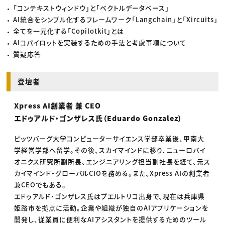
「コンテキストウィンドウ」と「ベクトルデータベース」
AI統合をシンプル化するフレームワーク「Langchain」と「Xircuits」
全てを一元化する「Copilotkit」とは
AIコパイロットを実装するための手法と考慮事項について
質疑応答
登壇者
Xpress AI創業者 兼 CEO
エドゥアルド・ゴンザレス氏（Eduardo Gonzalez）
ピッツバーグ大学コンピューターサイエンス学部卒業後、甲南大
学経営学部へ留学。その後、スカイマインドに移り、ニューロバイ
オニクス研究所副所長、エンジニアリング担当副社長を経て、元ス
カイマインド・グローバルCIOを務める。また、Xpress AIの創業者
兼CEOでもある。
エドゥアルド・ゴンザレス氏はプエルトリコ出身で、現在は兵庫県
姫路市を拠点に活動。企業や組織が独自のAIアプリケーションを
開発し、従業員に便利なAIアシスタントを提供するためのツール