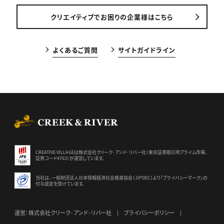
クリエイティブでお困りの企業様はこちら
よくあるご質問
サイトガイドライン
CREEK & RIVER Co., Ltd.
CREATIVE VILLAGEは株式会社クリーク･アンド･リバー社（東京証券
取引所プライム市場、
証券コード4763）が運営しています。
当社は、一般財団法人日本情報経済社会推進協会（JIPDEC）より
「プライバシーマーク」の
付与認定を受けています。
運営：株式会社クリーク･アンド･リバー社
プライバシーポリシー