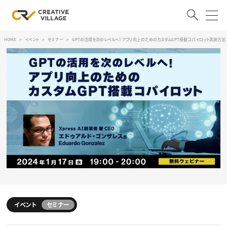
HOME
イベント
セミナー
GPTの活用を次のレベルへ！ アプリ向上のためのカスタムGPT搭載コパイロット実装方法
ACCOUNT
ログイン
会員登録
RECRUIT
クリエイター求人を探す
CREATIVE JOB求人検索
特集求人
採用説明会
転職支援サービス
CONTENTS
スキルアップしたい！
スキルアップしたい！ トップ
イベント
セミナー
デザイン
TOP Creator’s コラム
プログラミング