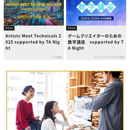
イベント
イベント
Artists Meet Technicals 2
ゲームクリエイターのための
025 supported by TA Nig
数学講座 supported by T
ht
A Night
7/24開催
11/14,1//16,3/13,5/15開催