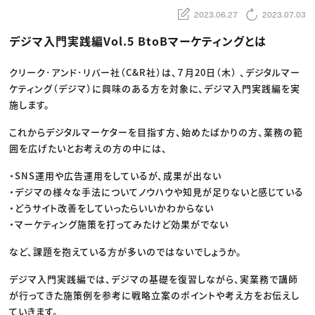
動画配信・映像制作
TOP Creator’s コラム トップ
編集・ライティング
Webクリエイター
2023.06.27
2023.07.03
セミナー
マーケティング
アプリクリエイター
ディレクション
ゲームクリエイター
デジマ入門実践編Vol.5 BtoBマーケティングとは
業界解説・キャリア事情
映像クリエイター
ニュース・トレンド
お役立ち基礎知識
マーケッター
クリエイターインタビュー
クリーク･アンド･リバー社（C&R社）は、７月20日（木） 、デジタルマー
ニュース・トレンド トップ
C＆R Magazine
Web
ケティング（デジマ）に興味のある方を対象に、デジマ入門実践編を実
映像
施します。
ゲーム・エンタメ
広告
出版
これからデジタルマーケターを目指す方、始めたばかりの方、業務の範
CREATIVE VILLAGEからのお知らせ
囲を広げたいとお考えの方の中には、
・SNS運用や広告運用をしているが、成果が出ない
プロフェッショナル×つながる×メディア
・デジマの様々な手法についてノウハウや知見が足りないと感じている
・どうサイト改善をしていったらいいかわからない
・マーケティング施策を打ってみたけど効果がでない
など、課題を抱えている方が多いのではないでしょうか。
デジマ入門実践編では、デジマの基礎を復習しながら、実業務で講師
が行ってきた施策例を参考に戦略立案のポイントや考え方をお伝えし
ていきます。