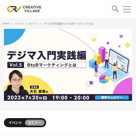
HOME
イベント
セミナー
デジマ入門実践編Vol.5 BtoBマーケティングとは
ACCOUNT
ログイン
会員登録
RECRUIT
クリエイター求人を探す
CREATIVE JOB求人検索
特集求人
採用説明会
転職支援サービス
CONTENTS
スキルアップしたい！
スキルアップしたい！ トップ
イベント
セミナー
デザイン
TOP Creator’s コラム
プログラミング