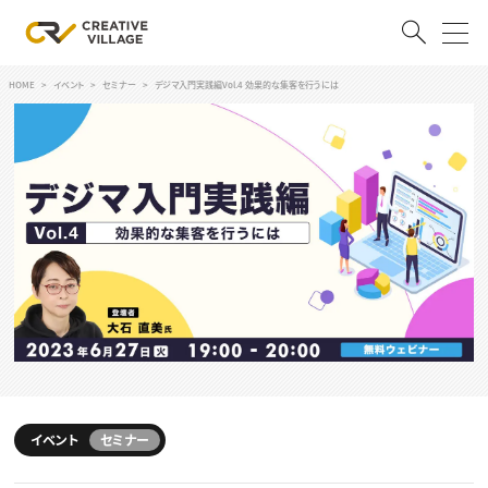
HOME
イベント
セミナー
デジマ入門実践編Vol.4 効果的な集客を行うには
ACCOUNT
ログイン
会員登録
RECRUIT
クリエイター求人を探す
CREATIVE JOB求人検索
特集求人
採用説明会
転職支援サービス
CONTENTS
スキルアップしたい！
スキルアップしたい！ トップ
イベント
セミナー
デザイン
TOP Creator’s コラム
プログラミング