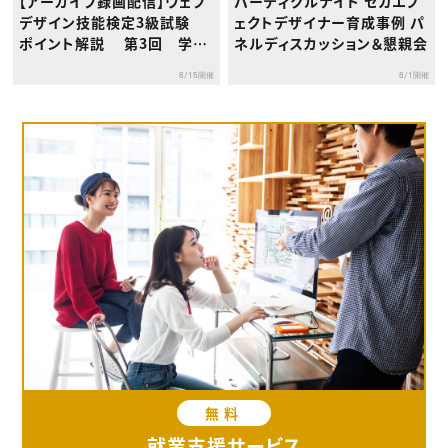
【アーカイブ録画配信】ウェブ
パーティクルナイト セガエフ
デザイン技能検定3級試験
ェクトデザイナー育成事例 パ
ポイント解説 第3回 学
ネルディスカッション＆懇親会
科：総合編（第１回、第２回以
8/15開催
8/1開催
外の科目）
無料
就業支援サービス