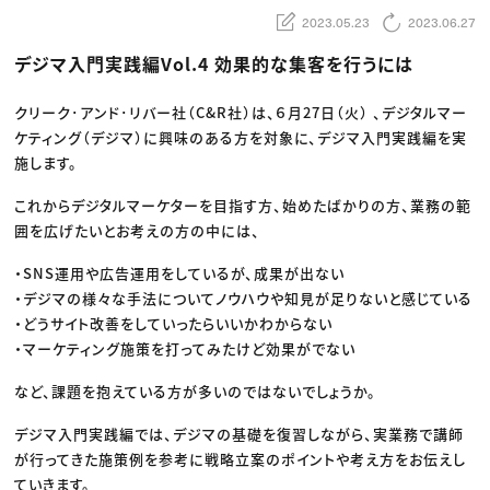
動画配信・映像制作
TOP Creator’s コラム トップ
編集・ライティング
Webクリエイター
2023.05.23
2023.06.27
セミナー
マーケティング
アプリクリエイター
ディレクション
ゲームクリエイター
デジマ入門実践編Vol.4 効果的な集客を行うには
業界解説・キャリア事情
映像クリエイター
ニュース・トレンド
お役立ち基礎知識
マーケッター
クリエイターインタビュー
クリーク･アンド･リバー社（C&R社）は、６月27日（火） 、デジタルマー
ニュース・トレンド トップ
C＆R Magazine
Web
ケティング（デジマ）に興味のある方を対象に、デジマ入門実践編を実
映像
施します。
ゲーム・エンタメ
広告
出版
これからデジタルマーケターを目指す方、始めたばかりの方、業務の範
CREATIVE VILLAGEからのお知らせ
囲を広げたいとお考えの方の中には、
・SNS運用や広告運用をしているが、成果が出ない
プロフェッショナル×つながる×メディア
・デジマの様々な手法についてノウハウや知見が足りないと感じている
・どうサイト改善をしていったらいいかわからない
・マーケティング施策を打ってみたけど効果がでない
など、課題を抱えている方が多いのではないでしょうか。
デジマ入門実践編では、デジマの基礎を復習しながら、実業務で講師
が行ってきた施策例を参考に戦略立案のポイントや考え方をお伝えし
ていきます。