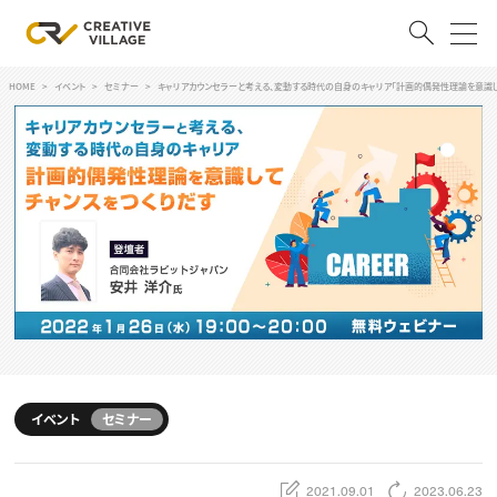
HOME
イベント
セミナー
キャリアカウンセラーと考える、変動する時代の自身のキャリア「計画的偶発性理論を意識し
ACCOUNT
ログイン
会員登録
RECRUIT
クリエイター求人を探す
CREATIVE JOB求人検索
特集求人
採用説明会
転職支援サービス
CONTENTS
スキルアップしたい！
イベント
セミナー
スキルアップしたい！ トップ
デザイン
TOP Creator’s コラム
プログラミング
2021.09.01
2023.06.23