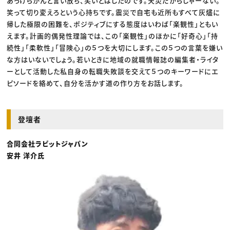
あっけらかんと言い放ち、笑いとばしたのです。天災だからしゃーない。
笑って切り変えろという心持ちです。震災で自宅も近所もすべて灰燼に
帰した極限の困難を、ポジティブにする態度はいわば「楽観性」ともい
えます。計画的偶発性理論では、この「楽観性」のほかに「好奇心」「持
続性」「柔軟性」「冒険心」の５つを大切にします。この５つの言葉を嫌い
な方はいないでしょう。若いときに地域の就職情報誌の編集者・ライタ
ーとして活動した私自身の転職失敗談を交えて５つのキーワードにエ
ピソードを絡めて、自分を活かす道の作り方をお話します。
登壇者
合同会社ラビットジャパン
安井 洋介氏