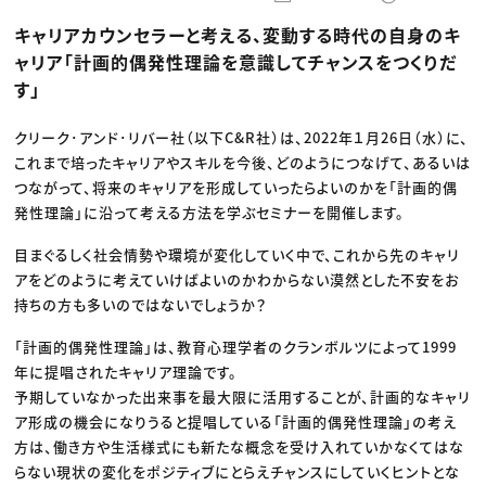
動画配信・映像制作
TOP Creator’s コラム トップ
編集・ライティング
Webクリエイター
セミナー
キャリアカウンセラーと考える、変動する時代の自身のキ
マーケティング
アプリクリエイター
ディレクション
ゲームクリエイター
ャリア「計画的偶発性理論を意識してチャンスをつくりだ
業界解説・キャリア事情
映像クリエイター
ニュース・トレンド
す」
お役立ち基礎知識
マーケッター
クリエイターインタビュー
ニュース・トレンド トップ
C＆R Magazine
Web
クリーク･アンド･リバー社（以下C&R社）は、2022年１月26日（水）に、
映像
これまで培ったキャリアやスキルを今後、どのようにつなげて、あるいは
ゲーム・エンタメ
広告
つながって、将来のキャリアを形成していったらよいのかを「計画的偶
出版
発性理論」に沿って考える方法を学ぶセミナーを開催します。
CREATIVE VILLAGEからのお知らせ
目まぐるしく社会情勢や環境が変化していく中で、これから先のキャリ
アをどのように考えていけばよいのかわからない漠然とした不安をお
プロフェッショナル×つながる×メディア
持ちの方も多いのではないでしょうか？
「計画的偶発性理論」は、教育心理学者のクランボルツによって1999
年に提唱されたキャリア理論です。
予期していなかった出来事を最大限に活用することが、計画的なキャリ
ア形成の機会になりうると提唱している「計画的偶発性理論」の考え
方は、働き方や生活様式にも新たな概念を受け入れていかなくてはな
らない現状の変化をポジティブにとらえチャンスにしていくヒントとな