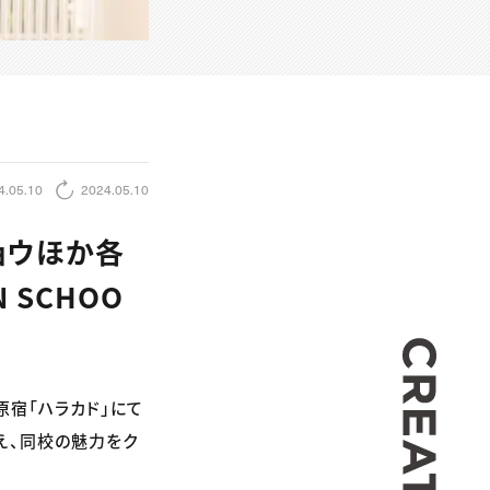
4.05.10
2024.05.10
ョウほか各
 SCHOO
CREA
ザ原宿「ハラカド」にて
え、同校の魅力をク