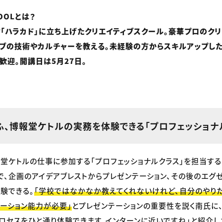
HOOLとは？
「ハラカド」に立ち上げたクリエイティブスクール。豪華プロのク
ィブの技術やカルチャーを教える。未経験の方からスキルアップし
歓迎。開講日は5月27日。
ふ、博報堂ケトルの実務を体験できる「プロフェッショナ
堂ケトルの仕事に参加する「プロフェッショナルクラス」を担当す
で、企画のアイデアブレストからプレゼンテーション、その後のエグ
験できる。
「学校ではなかなか教えてくれないけれど、自分のやり
ーション能力が必要」
とプレゼンテーションの重要性を説く南氏に
ロセスをひと通り体験できます。インターンに近いですね」と紹介し