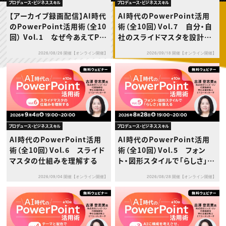
動画配信・映像制作
TOP Creator’s コラム トップ
プロデュース・ビジネススキル
プロデュース・ビジネススキル
編集・ライティング
Webクリエイター
セミナー
【アーカイブ録画配信】AI時代
AI時代のPowerPoint活用
マーケティング
アプリクリエイター
ディレクション
のPowerPoint活用術（全10
術（全10回）Vol.7 自分・自
ゲームクリエイター
業界解説・キャリア事情
映像クリエイター
回） Vol.1 なぜ今あえてPo
社のスライドマスタを設計す
ニュース・トレンド
お役立ち基礎知識
マーケッター
werPointなのか
る
クリエイターインタビュー
ニュース・トレンド トップ
2026/08/26 開催【オンライン開催】
2026/09/18 開催【オンライン開催】
C＆R Magazine
Web
映像
ゲーム・エンタメ
広告
出版
CREATIVE VILLAGEからのお知らせ
プロデュース・ビジネススキル
プロデュース・ビジネススキル
プロフェッショナル×つながる×メディア
AI時代のPowerPoint活用
AI時代のPowerPoint活用
術（全10回）Vol.6 スライド
術（全10回）Vol.5 フォン
マスタの仕組みを理解する
ト・図形スタイルで「らしさ」を
整える
2026/09/04 開催【オンライン開催】
2026/08/28 開催【オンライン開催】