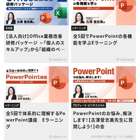
その他
eラーニング
【法人向け】Office業務改善
全5回でPowerPointの各機
研修パッケージ ～「個人のス
能を学ぶEラーニング
キルアップ」から「組織のベー
スアップ」へ～
2026.02.12
2025.08.05
eラーニング
プロデュース・ビジネススキル
全5回で体系的に理解するPo
PowerPointのお悩み、解決
werPoint講座 Eラーニン
します！【古澤登志美先生に質
グ
問しよう！】の会
2025/08/12 開催【オンライン開催】
2025.07.11