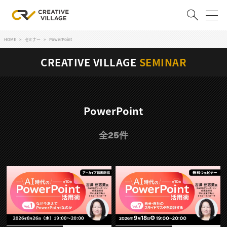
HOME
セミナー
PowerPoint
ACCOUNT
CREATIVE VILLAGE
SEMINAR
ログイン
会員登録
RECRUIT
PowerPoint
クリエイター求人を探す
全25件
CREATIVE JOB求人検索
特集求人
採用説明会
転職支援サービス
CONTENTS
スキルアップしたい！
スキルアップしたい！ トップ
デザイン
TOP Creator’s コラム
プログラミング