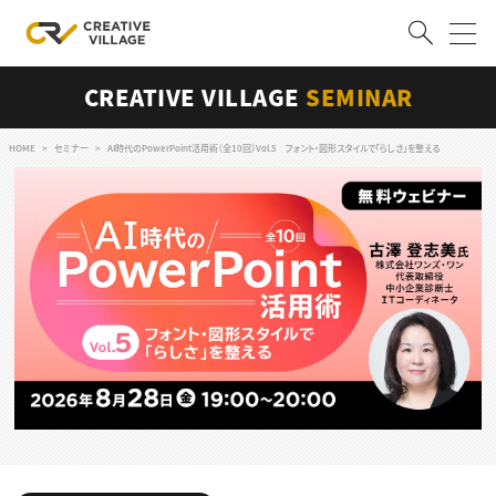
CREATIVE VILLAGE
SEMINAR
ACCOUNT
ログイン
会員登録
HOME
セミナー
AI時代のPowerPoint活用術（全10回）Vol.5 フォント・図形スタイルで「らしさ」を整える
RECRUIT
クリエイター求人を探す
CREATIVE JOB求人検索
特集求人
採用説明会
転職支援サービス
CONTENTS
スキルアップしたい！
スキルアップしたい！ トップ
デザイン
TOP Creator’s コラム
プログラミング