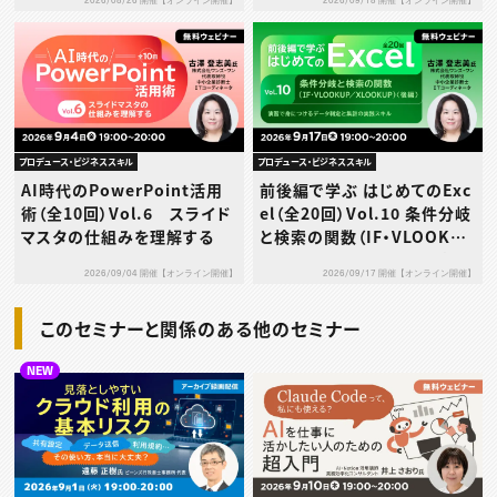
2026/08/26 開催【オンライン開催】
2026/09/18 開催【オンライン開催】
プロデュース・ビジネススキル
プロデュース・ビジネススキル
AI時代のPowerPoint活用
前後編で学ぶ はじめてのExc
術（全10回）Vol.6 スライド
el（全20回）Vol.10 条件分岐
マスタの仕組みを理解する
と検索の関数（IF・VLOOKUP
／XLOOKUP）（後編）～演習
2026/09/04 開催【オンライン開催】
2026/09/17 開催【オンライン開催】
で身につけるデータ判定と集
計の実践スキル～
このセミナーと関係のある他のセミナー
NEW