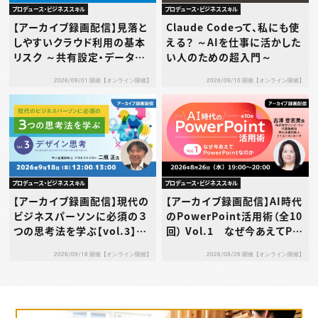
プロデュース・ビジネススキル
プロデュース・ビジネススキル
【アーカイブ録画配信】見落と
Claude Codeって、私にも使
しやすいクラウド利用の基本
える？ ～AIを仕事に活かした
リスク ～共有設定・データ送
い人のための超入門～
信・利用規約…その使い方、本
2026/09/01 開催【オンライン開催】
2026/09/10 開催【オンライン開催】
当に大丈夫？～
プロデュース・ビジネススキル
プロデュース・ビジネススキル
【アーカイブ録画配信】現代の
【アーカイブ録画配信】AI時代
ビジネスパーソンに必須の３
のPowerPoint活用術（全10
つの思考法を学ぶ【vol.3】デ
回） Vol.1 なぜ今あえてPo
ザイン思考
werPointなのか
2026/09/18 開催【オンライン開催】
2026/08/26 開催【オンライン開催】