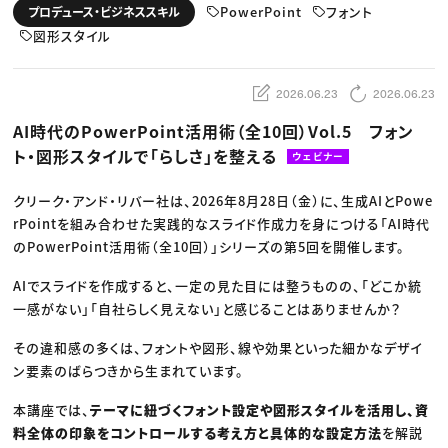
動画配信・映像制作
TOP Creator’s コラム トップ
PowerPoint
フォント
プロデュース・ビジネススキル
編集・ライティング
Webクリエイター
セミナー
マーケティング
図形スタイル
アプリクリエイター
ディレクション
ゲームクリエイター
業界解説・キャリア事情
映像クリエイター
ニュース・トレンド
お役立ち基礎知識
マーケッター
2026.06.23
2026.06.23
クリエイターインタビュー
ニュース・トレンド トップ
C＆R Magazine
Web
AI時代のPowerPoint活用術（全10回）Vol.5 フォン
映像
ト・図形スタイルで「らしさ」を整える
ゲーム・エンタメ
ウェビナー
広告
出版
クリーク・アンド・リバー社は、2026年8月28日（金）に、生成AIとPowe
CREATIVE VILLAGEからのお知らせ
rPointを組み合わせた実践的なスライド作成力を身につける「AI時代
のPowerPoint活用術（全10回）」シリーズの第5回を開催します。
プロフェッショナル×つながる×メディア
AIでスライドを作成すると、一定の見た目には整うものの、「どこか統
一感がない」「自社らしく見えない」と感じることはありませんか？
その違和感の多くは、フォントや図形、線や効果といった細かなデザイ
ン要素のばらつきから生まれています。
本講座では、
テーマに紐づくフォント設定や図形スタイルを活用し、資
料全体の印象をコントロールする考え方と具体的な設定方法
を解説