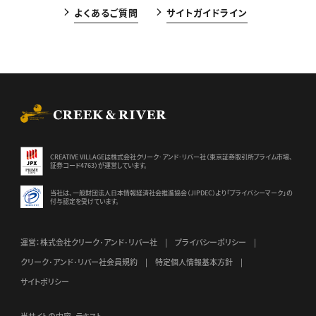
よくあるご質問
サイトガイドライン
CREEK & RIVER Co., Ltd.
CREATIVE VILLAGEは株式会社クリーク･アンド･リバー社（東京証券
取引所プライム市場、
証券コード4763）が運営しています。
当社は、一般財団法人日本情報経済社会推進協会（JIPDEC）より
「プライバシーマーク」の
付与認定を受けています。
運営：株式会社クリーク･アンド･リバー社
プライバシーポリシー
クリーク･アンド･リバー社会員規約
特定個人情報基本方針
サイトポリシー