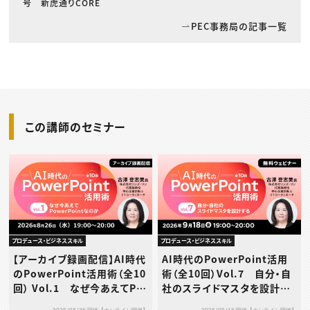
号 新虎通りCORE
PEC事務局の記事一覧
この講師のセミナー
プロデュース・ビジネススキル
プロデュース・ビジネススキル
【アーカイブ録画配信】AI時代
AI時代のPowerPoint活用
のPowerPoint活用術（全10
術（全10回）Vol.7 自分・自
回） Vol.1 なぜ今あえてPo
社のスライドマスタを設計す
werPointなのか
る