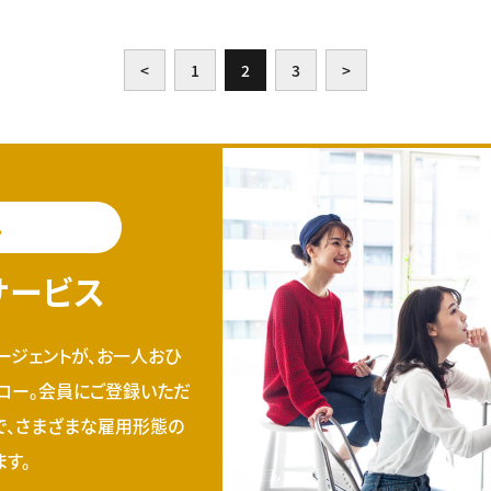
<
1
2
3
>
料
サービス
ージェントが、お一人おひ
ロー。会員にご登録いただ
で、さまざまな雇用形態の
す。