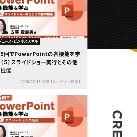
デュース・ビジネススキル
5回でPowerPointの各機能を学
（５）スライドショー実行とその他
の機能
2025/07/18 開催【オンライン開催】
CREA