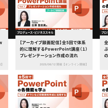
プロデュース・ビジネススキル
プロ
w
【アーカイブ録画配信】全5回で体系
全
形
的に理解するPowerPoint講座（１）
ぶ
プレゼンテーション作成の流れ
催】
2025/08/12 開催【オンライン開催】