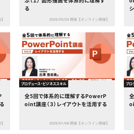
ぶ（１） 図形描画を体系的に理解す
o
る
催】
2025/03/24 開催【オンライン開催】
プロデュース・ビジネススキル
プロ
P
全5回で体系的に理解するPowerP
全
する
oint講座（３）レイアウトを活用する
o
催】
2025/01/06 開催【オンライン開催】