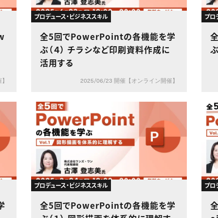
プロデュース・ビジネススキル
プロ
w
全5回でPowerPointの各機能を学
全
形
ぶ（４） チラシなど印刷資料作成に
ぶ
活用する
催】
2025/06/23 開催【オンライン開催】
プロデュース・ビジネススキル
プロ
学
全5回でPowerPointの各機能を学
全