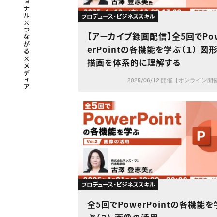
プロデュース・ビジネススキル
【アーカイブ録画配信】全5回でPo
erPointの各機能を学ぶ（１） 図
描画を体系的に理解する
2025/06/12 開催【オンライン開
プロデュース・ビジネススキル
全5回でPowerPointの各機能を