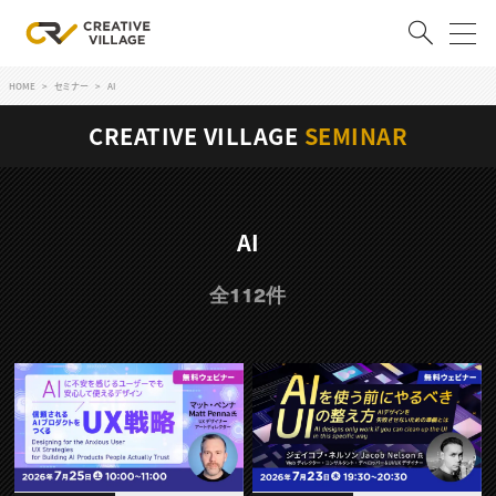
HOME
セミナー
AI
ACCOUNT
CREATIVE VILLAGE
SEMINAR
ログイン
会員登録
RECRUIT
AI
クリエイター求人を探す
全112件
CREATIVE JOB求人検索
特集求人
採用説明会
転職支援サービス
CONTENTS
スキルアップしたい！
スキルアップしたい！ トップ
デザイン
TOP Creator’s コラム
プログラミング