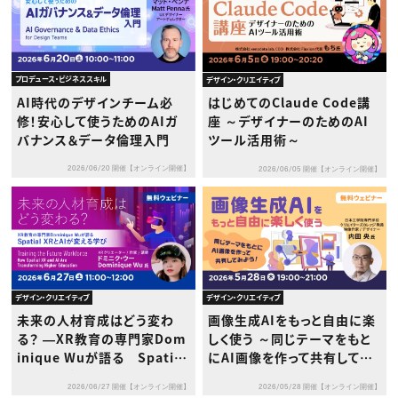
プロデュース・ビジネススキル
デザイン・クリエイティブ
AI時代のデザインチーム必
はじめてのClaude Code講
修！安心して使うためのAIガ
座 ～デザイナーのためのAI
バナンス＆データ倫理入門
ツール活用術～
2026/06/20 開催【オンライン開催】
2026/06/05 開催【オンライン開催】
デザイン・クリエイティブ
デザイン・クリエイティブ
未来の人材育成はどう変わ
画像生成AIをもっと自由に楽
る？ ―XR教育の専門家Dom
しく使う ～同じテーマをもと
inique Wuが語る Spatial
にAI画像を作って共有してみ
XRとAIが変える学び―
よう！～
2026/06/27 開催【オンライン開催】
2026/05/28 開催【オンライン開催】