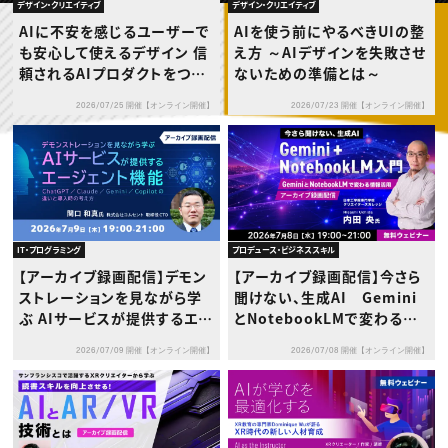
動画配信・映像制作
TOP Creator’s コラム トップ
デザイン・クリエイティブ
デザイン・クリエイティブ
編集・ライティング
Webクリエイター
セミナー
AIに不安を感じるユーザーで
AIを使う前にやるべきUIの整
マーケティング
アプリクリエイター
ディレクション
も安心して使えるデザイン 信
え方 ～AIデザインを失敗させ
ゲームクリエイター
業界解説・キャリア事情
映像クリエイター
頼されるAIプロダクトをつく
ないための準備とは～
ニュース・トレンド
お役立ち基礎知識
マーケッター
るUX戦略
クリエイターインタビュー
ニュース・トレンド トップ
2026/07/25 開催【オンライン開催】
2026/07/23 開催【オンライン開催】
C＆R Magazine
Web
映像
ゲーム・エンタメ
広告
出版
CREATIVE VILLAGEからのお知らせ
IT・プログラミング
プロデュース・ビジネススキル
プロフェッショナル×つながる×メディア
【アーカイブ録画配信】デモン
【アーカイブ録画配信】今さら
ストレーションを見ながら学
聞けない、生成AI Gemini
ぶ AIサービスが提供するエー
とNotebookLMで変わる情
ジェント機能 〜 ChatGPT／
報活用 Gemini ＋ Noteb
2026/07/09 開催【オンライン開催】
2026/07/08 開催【オンライン開催】
Claude／Gemini／Copilo
ookLM 入門
tの違いと導入時の考え方 〜