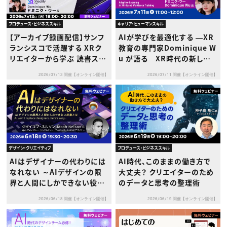
プロデュース・ビジネススキル
キャリア・ヒューマンスキル
【アーカイブ録画配信】サンフ
AIが学びを最適化する ―XR
ランシスコで活躍する XRク
教育の専門家Dominique W
リエイターから学ぶ 読書スキ
u が語る XR時代の新しい
ルを向上させるAIとAR/VR技
人材育成―
2026/07/13 開催【オンライン開催】
2026/07/11 開催【オンライン開催】
術とは
デザイン・クリエイティブ
プロデュース・ビジネススキル
AIはデザイナーの代わりには
AI時代、このままの働き方で
なれない ～AIデザインの限
大丈夫？ クリエイターのため
界と人間にしかできない役割
のデータと思考の整理術
とは～
2026/06/18 開催【オンライン開催】
2026/06/19 開催【オンライン開催】