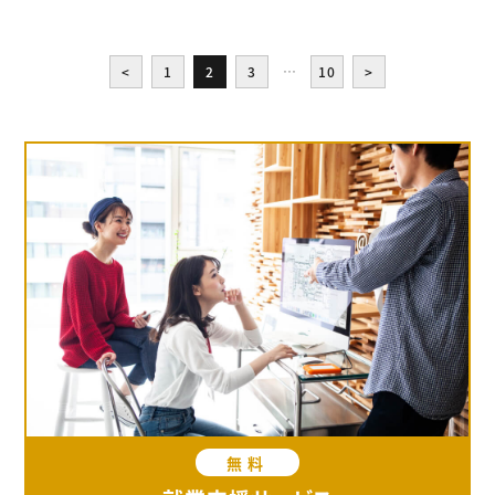
<
1
2
3
…
10
>
無料