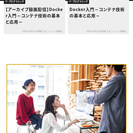
動画配信・映像制作
TOP Creator’s コラム トップ
IT・プログラミング
IT・プログラミング
編集・ライティング
Webクリエイター
セミナー
【アーカイブ録画配信】Docke
Docker入門～コンテナ技術
マーケティング
アプリクリエイター
ディレクション
r入門～コンテナ技術の基本
の基本と応用～
ゲームクリエイター
業界解説・キャリア事情
映像クリエイター
と応用～
ニュース・トレンド
お役立ち基礎知識
マーケッター
クリエイターインタビュー
ニュース・トレンド トップ
2025/09/15 開催【オンライン開催】
2025/04/22 開催【オンライン開催】
C＆R Magazine
Web
映像
ゲーム・エンタメ
広告
出版
CREATIVE VILLAGEからのお知らせ
プロフェッショナル×つながる×メディア