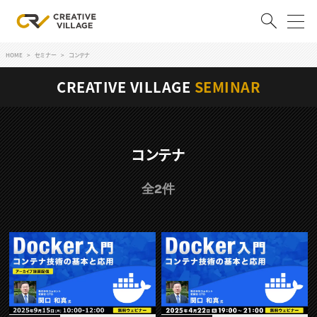
HOME
セミナー
コンテナ
ACCOUNT
CREATIVE VILLAGE
SEMINAR
ログイン
会員登録
RECRUIT
コンテナ
クリエイター求人を探す
全2件
CREATIVE JOB求人検索
特集求人
採用説明会
転職支援サービス
CONTENTS
スキルアップしたい！
スキルアップしたい！ トップ
デザイン
TOP Creator’s コラム
プログラミング