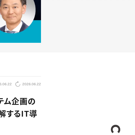
6.06.22
2026.06.22
ステム企画の
解するIT導
CREA