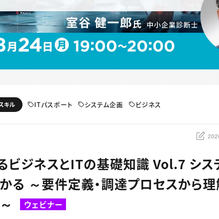
ITパスポート
システム企画
ビジネス
スキル
202
ビジネスとITの基礎知識 Vol.7 シ
かる ～要件定義・調達プロセスから理
方～
ウェビナー