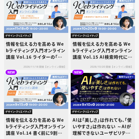
デザイン・クリエイティブ
デザイン・クリエイティブ
情報を伝える力を高める We
情報を伝える力を高める We
bライティング入門オンライン
bライティング入門オンライン
講座 Vol.16 ライターの「値
講座 Vol.15 AI検索時代に
決め」─単価設定と交渉の考
「選ばれる」文章術
2026/11/18 開催【オンライン開催】
2026/10/20 開催【オンライン開催】
え方
NEW
NEW
デザイン・クリエイティブ
デザイン・クリエイティブ
AIは「美しさ」は作れても、「使
情報を伝える力を高める We
いやすさ」は作れない ～AIが
bライティング入門オンライン
理解できないユーザビリティ
講座 Vol.14 書く前に9割決