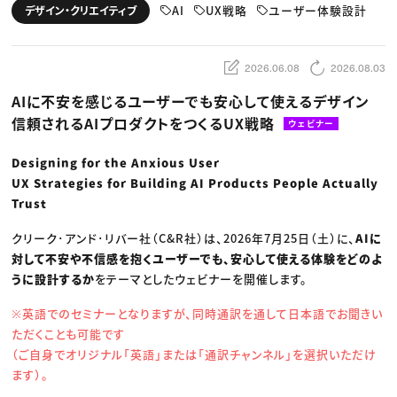
動画配信・映像制作
TOP Creator’s コラム トップ
AI
UX戦略
ユーザー体験設計
デザイン・クリエイティブ
編集・ライティング
Webクリエイター
セミナー
マーケティング
アプリクリエイター
ディレクション
ゲームクリエイター
業界解説・キャリア事情
映像クリエイター
ニュース・トレンド
2026.06.08
2026.08.03
お役立ち基礎知識
マーケッター
クリエイターインタビュー
ニュース・トレンド トップ
AIに不安を感じるユーザーでも安心して使えるデザイン
C＆R Magazine
Web
信頼されるAIプロダクトをつくるUX戦略
映像
ウェビナー
ゲーム・エンタメ
広告
Designing for the Anxious User
出版
CREATIVE VILLAGEからのお知らせ
UX Strategies for Building AI Products People Actually
Trust
プロフェッショナル×つながる×メディア
クリーク･アンド･リバー社（C&R社）は、2026年7月25日（土）に、
AIに
対して不安や不信感を抱くユーザーでも、安心して使える体験をどのよ
うに設計するか
をテーマとしたウェビナーを開催します。
※英語でのセミナーとなりますが、同時通訳を通して日本語でお聞きい
ただくことも可能です
（ご自身でオリジナル「英語」または「通訳チャンネル」を選択いただけ
ます）。