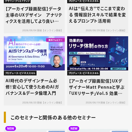
プロデュース・ビジネススキル
デザイン・クリエイティブ
AIは“伝え方”でここまで変わ
【アーカイブ録画配信】データ
る 情報設計スキルで結果を変
主導のUXデザイン アナリテ
えるプロンプト活用術
ィクスを活用してより良いユ
ーザー体験を実現しよう
2026/08/29 開催【オンライン開催】
2026/09/04 開催【オンライン開催】
プロデュース・ビジネススキル
プロデュース・ビジネススキル
AI時代のデザインチーム必
【アーカイブ録画配信】UXデ
修！安心して使うためのAIガ
ザイナーMatt Pennaと学ぶ
バナンス＆データ倫理入門
「UXリサーチ」Vol.5 効果的
なリサーチ体制の作り方
2026/06/20 開催【オンライン開催】
2026/06/19 開催【オンライン開催】
このセミナーと関係のある他のセミナー
NEW
NEW