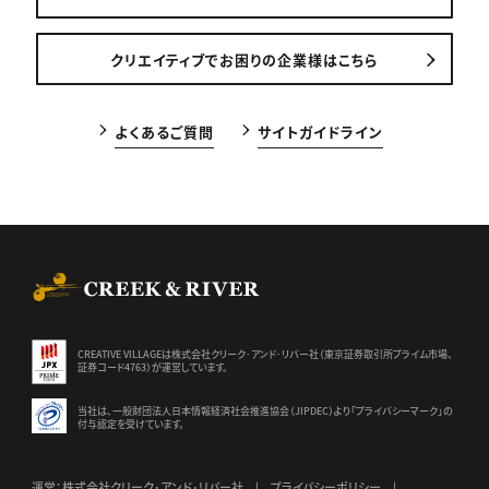
クリエイティブでお困りの企業様はこちら
よくあるご質問
サイトガイドライン
CREEK & RIVER Co., Ltd.
CREATIVE VILLAGEは株式会社クリーク･アンド･リバー社（東京証券
取引所プライム市場、
証券コード4763）が運営しています。
当社は、一般財団法人日本情報経済社会推進協会（JIPDEC）より
「プライバシーマーク」の
付与認定を受けています。
運営：株式会社クリーク･アンド･リバー社
プライバシーポリシー