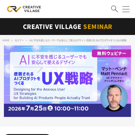
CREATIVE VILLAGE
SEMINAR
ACCOUNT
ログイン
会員登録
HOME
セミナー
AIに不安を感じるユーザーでも安心して使えるデザイン 信頼されるAIプロダクトをつくるUX戦略
RECRUIT
クリエイター求人を探す
CREATIVE JOB求人検索
特集求人
採用説明会
転職支援サービス
CONTENTS
スキルアップしたい！
スキルアップしたい！ トップ
デザイン
TOP Creator’s コラム
プログラミング