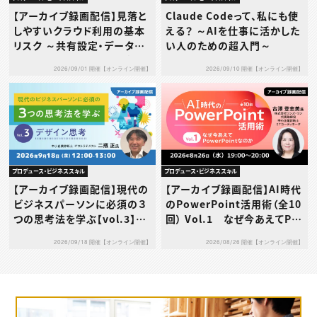
【アーカイブ録画配信】見落と
Claude Codeって、私にも使
しやすいクラウド利用の基本
える？ ～AIを仕事に活かした
リスク ～共有設定・データ送
い人のための超入門～
信・利用規約…その使い方、本
2026/09/01 開催【オンライン開催】
2026/09/10 開催【オンライン開催】
当に大丈夫？～
プロデュース・ビジネススキル
プロデュース・ビジネススキル
【アーカイブ録画配信】現代の
【アーカイブ録画配信】AI時代
ビジネスパーソンに必須の３
のPowerPoint活用術（全10
つの思考法を学ぶ【vol.3】デ
回） Vol.1 なぜ今あえてPo
ザイン思考
werPointなのか
2026/09/18 開催【オンライン開催】
2026/08/26 開催【オンライン開催】