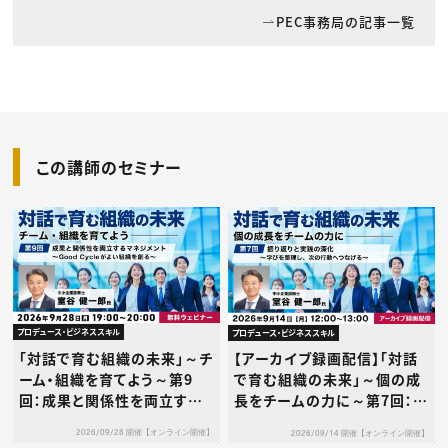
PEC事務局の記事一覧
この講師のセミナー
プロデュース・ビジネススキル
プロデュース・ビジネススキル
「対話で育む組織の未来」～チ
【アーカイブ録画配信】「対話
ーム・組織を育てよう～第9
で育む組織の未来」～個の成
回：成果と関係性を両立する
長をチームの力に～第7回：振
マネジメント～Good Cycle
り返りと実践の深化〜学びを
2026/09/28 開催【オンライン開催】
2026/09/14 開催【オンライン開催】
がよい組織を創る～
整理し、次の行動へつなげ