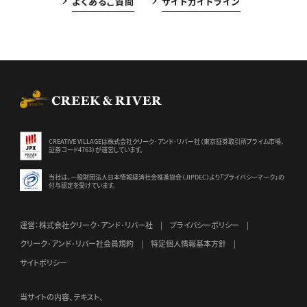
よくあるご質問
サイトガイドライン
CREEK & RIVER Co., Ltd.
CREATIVE VILLAGEは株式会社クリーク･アンド･リバー社（東京証券
取引所プライム市場、
証券コード4763）が運営しています。
当社は、一般財団法人日本情報経済社会推進協会（JIPDEC）より
「プライバシーマーク」の
付与認定を受けています。
運営：株式会社クリーク･アンド･リバー社
プライバシーポリシー
クリーク･アンド･リバー社会員規約
特定個人情報基本方針
サイトポリシー
当サイトの内容、テキスト、