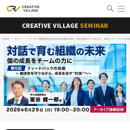
CREATIVE VILLAGE
SEMINAR
ACCOUNT
ログイン
会員登録
HOME
セミナー
【アーカイブ録画配信】対話で育む組織の未来」～個の成長をチームの力に～ 第6回：フィードバックの
RECRUIT
クリエイター求人を探す
CREATIVE JOB求人検索
特集求人
採用説明会
転職支援サービス
CONTENTS
スキルアップしたい！
スキルアップしたい！ トップ
デザイン
TOP Creator’s コラム
プログラミング