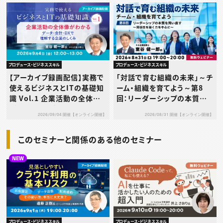
る〜
プロデュース・ビジネススキル
プロデュース・ビジネススキル
【アーカイブ録画配信】実務で
「対話で育む組織の未来」～チ
使えるビジネスとITの基礎知
ーム・組織を育てよう～第8
識 Vol.1 企業活動の全体像
回：リーダーシップの本質を
がわかる ～データ・会計・DX
問い直す～関係性を築く力を
2026/09/04 開催【オンライン開催】
2026/08/31 開催【オンライン開催】
で理解する企業のしくみ～
中心に～
このセミナーと関係のある他のセミナー
NEW
プロデュース・ビジネススキル
プロデュース・ビジネススキル