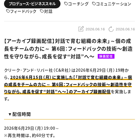
動画配信・映像制作
TOP Creator’s コラム トップ
コーチング
コミュニケーション
プロデュース・ビジネススキル
編集・ライティング
Webクリエイター
セミナー
マーケティング
フィードバック
対話
アプリクリエイター
ディレクション
ゲームクリエイター
業界解説・キャリア事情
映像クリエイター
ニュース・トレンド
お役立ち基礎知識
マーケッター
2026.06.16
2026.06.16
クリエイターインタビュー
ニュース・トレンド トップ
C＆R Magazine
Web
【アーカイブ録画配信】対話で育む組織の未来」～個の成
映像
長をチームの力に～ 第6回：フィードバックの技術〜創造
ゲーム・エンタメ
広告
性を守りながら、成長を促す“対話”へ〜
録画配信
出版
CREATIVE VILLAGEからのお知らせ
クリーク･アンド･リバー社（C&R社）は2026年6月29日（月）19時か
ら、
2026年6月15日（月）に実施した【「対話で育む組織の未来」～個
プロフェッショナル×つながる×メディア
の成長をチームの力に～ 第6回：フィードバックの技術〜創造性を守
りながら、成長を促す“対話”へ〜】のアーカイブ録画配信
を実施しま
す。
▼配信時間
2026年6月29日（月）19:00～
※再生時間は、約60分です。