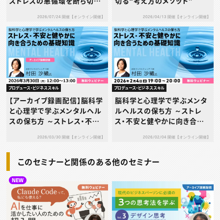
ストレスの悪循環を断ち切
切る“考え方のメソッド”
る“考え方のメソッド”
2026/07/24 開催【オンライン開催】
2026/04/13 開催【オンライン開催】
プロデュース・ビジネススキル
プロデュース・ビジネススキル
【アーカイブ録画配信】脳科学
脳科学と心理学で学ぶメンタ
と心理学で学ぶメンタルヘル
ルヘルスの保ち方 ～ストレ
スの保ち方 ～ストレス・不安
ス・不安と健やかに向き合うた
と健やかに向き合うための基
めの基礎知識～
2026/03/30 開催【オンライン開催】
2026/02/04 開催【オンライン開催】
礎知識～
このセミナーと関係のある他のセミナー
NEW