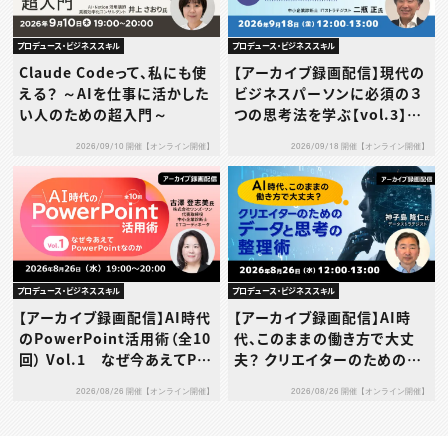
プロデュース・ビジネススキル
プロデュース・ビジネススキル
Claude Codeって、私にも使
【アーカイブ録画配信】現代の
える？ ～AIを仕事に活かした
ビジネスパーソンに必須の３
い人のための超入門～
つの思考法を学ぶ【vol.3】デ
ザイン思考
2026/09/10 開催【オンライン開催】
2026/09/18 開催【オンライン開催】
プロデュース・ビジネススキル
プロデュース・ビジネススキル
【アーカイブ録画配信】AI時代
【アーカイブ録画配信】AI時
のPowerPoint活用術（全10
代、このままの働き方で大丈
回） Vol.1 なぜ今あえてPo
夫？ クリエイターのためのデ
werPointなのか
ータと思考の整理術
2026/08/26 開催【オンライン開催】
2026/08/26 開催【オンライン開催】