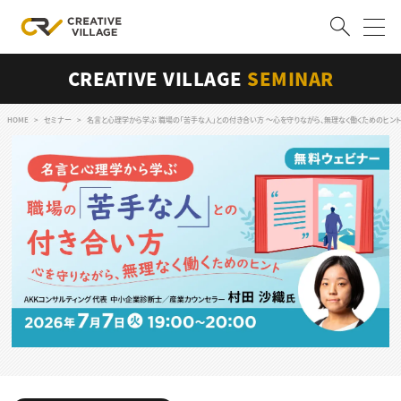
CREATIVE VILLAGE
SEMINAR
ACCOUNT
ログイン
会員登録
HOME
セミナー
名言と心理学から学ぶ 職場の「苦手な人」との付き合い方 〜心を守りながら、無理なく働くためのヒン
RECRUIT
クリエイター求人を探す
CREATIVE JOB求人検索
特集求人
採用説明会
転職支援サービス
CONTENTS
スキルアップしたい！
スキルアップしたい！ トップ
デザイン
TOP Creator’s コラム
プログラミング