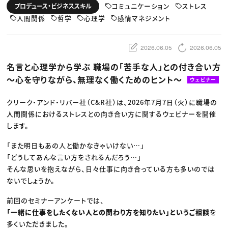
動画配信・映像制作
TOP Creator’s コラム トップ
コミュニケーション
ストレス
プロデュース・ビジネススキル
編集・ライティング
Webクリエイター
セミナー
マーケティング
人間関係
哲学
心理学
感情マネジメント
アプリクリエイター
ディレクション
ゲームクリエイター
業界解説・キャリア事情
映像クリエイター
ニュース・トレンド
お役立ち基礎知識
マーケッター
2026.06.05
2026.06.05
クリエイターインタビュー
ニュース・トレンド トップ
C＆R Magazine
Web
名言と心理学から学ぶ 職場の「苦手な人」との付き合い方
映像
〜心を守りながら、無理なく働くためのヒント〜
ゲーム・エンタメ
ウェビナー
広告
出版
クリーク・アンド・リバー社（C&R社）は、2026年7月7日（火）に職場の
CREATIVE VILLAGEからのお知らせ
人間関係におけるストレスとの向き合い方に関するウェビナーを開催
します。
プロフェッショナル×つながる×メディア
「また明日もあの人と働かなきゃいけない…」
「どうしてあんな言い方をされるんだろう…」
そんな思いを抱えながら、日々仕事に向き合っている方も多いのでは
ないでしょうか。
前回のセミナーアンケートでは、
「一緒に仕事をしたくない人との関わり方を知りたい」というご相談
を
多くいただきました。