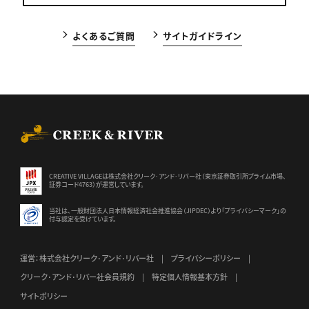
よくあるご質問
サイトガイドライン
CREEK & RIVER Co., Ltd.
CREATIVE VILLAGEは株式会社クリーク･アンド･リバー社（東京証券
取引所プライム市場、
証券コード4763）が運営しています。
当社は、一般財団法人日本情報経済社会推進協会（JIPDEC）より
「プライバシーマーク」の
付与認定を受けています。
運営：株式会社クリーク･アンド･リバー社
プライバシーポリシー
クリーク･アンド･リバー社会員規約
特定個人情報基本方針
サイトポリシー