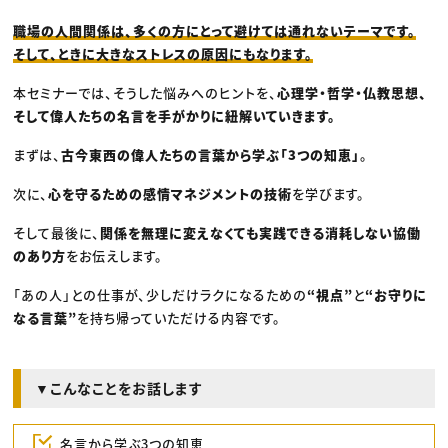
職場の人間関係は、多くの方にとって避けては通れないテーマです。
そして、ときに大きなストレスの原因にもなります。
本セミナーでは、そうした悩みへのヒントを、
心理学・哲学・仏教思想、
そして偉人たちの名言を手がかりに紐解いていきます。
まずは、
古今東西の偉人たちの言葉から学ぶ「3つの知恵」
。
次に、
心を守るための感情マネジメントの技術
を学びます。
そして最後に、
関係を無理に変えなくても実践できる消耗しない協働
のあり方
をお伝えします。
「あの人」との仕事が、少しだけラクになるための
“視点”
と
“お守りに
なる言葉”
を持ち帰っていただける内容です。
▼こんなことをお話します
名言から学ぶ3つの知恵