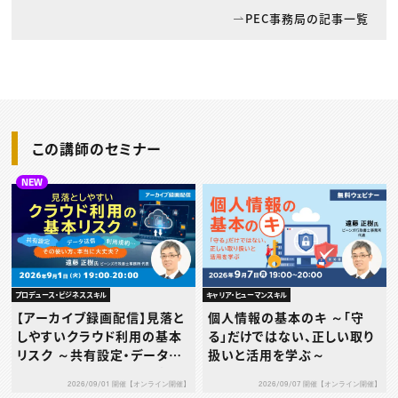
PEC事務局の記事一覧
この講師のセミナー
NEW
プロデュース・ビジネススキル
キャリア・ヒューマンスキル
【アーカイブ録画配信】見落と
個人情報の基本のキ ～「守
しやすいクラウド利用の基本
る」だけではない、正しい取り
リスク ～共有設定・データ送
扱いと活用を学ぶ～
信・利用規約…その使い方、本
2026/09/01 開催【オンライン開催】
2026/09/07 開催【オンライン開催】
当に大丈夫？～