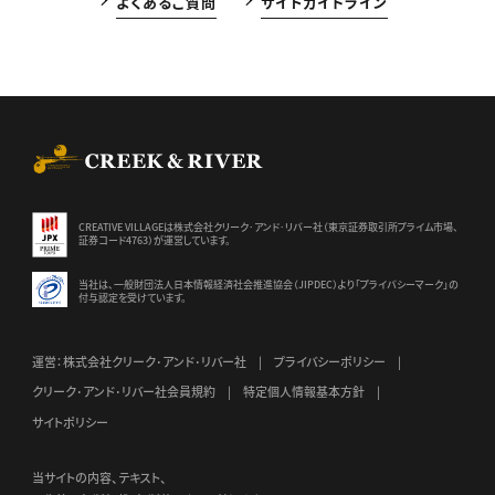
よくあるご質問
サイトガイドライン
CREEK & RIVER Co., Ltd.
CREATIVE VILLAGEは株式会社クリーク･アンド･リバー社（東京証券
取引所プライム市場、
証券コード4763）が運営しています。
当社は、一般財団法人日本情報経済社会推進協会（JIPDEC）より
「プライバシーマーク」の
付与認定を受けています。
運営：株式会社クリーク･アンド･リバー社
プライバシーポリシー
クリーク･アンド･リバー社会員規約
特定個人情報基本方針
サイトポリシー
当サイトの内容、テキスト、