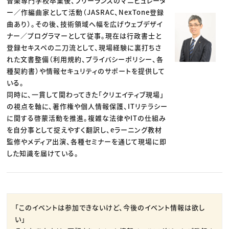
音楽専門学校卒業後、フリーランスのマニピュレータ
ー／作編曲家として活動（JASRAC、NexTone登録
曲あり）。その後、技術領域へ幅を広げウェブデザイ
ナー／プログラマーとして従事。現在は行政書士と
登録セキスペの二刀流として、現場経験に裏打ちさ
れた文書整備（利用規約、プライバシーポリシー、各
種契約書）や情報セキュリティのサポートを提供して
いる。
同時に、一貫して関わってきた「クリエイティブ現場」
の視点を軸に、著作権や個人情報保護、ITリテラシー
に関する啓蒙活動を推進。複雑な法律やITの仕組み
を自分事として捉えやすく翻訳し、eラーニング教材
監修やメディア出演、各種セミナーを通じて現場に即
した知識を届けている。
「このイベントは参加できないけど、今後のイベント情報は欲し
い」