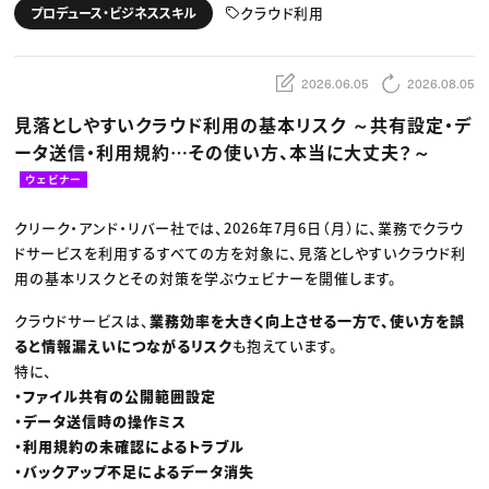
動画配信・映像制作
TOP Creator’s コラム トップ
クラウド利用
プロデュース・ビジネススキル
編集・ライティング
Webクリエイター
セミナー
マーケティング
アプリクリエイター
ディレクション
ゲームクリエイター
業界解説・キャリア事情
映像クリエイター
ニュース・トレンド
2026.06.05
2026.08.05
お役立ち基礎知識
マーケッター
クリエイターインタビュー
ニュース・トレンド トップ
見落としやすいクラウド利用の基本リスク ～共有設定・デ
C＆R Magazine
Web
ータ送信・利用規約…その使い方、本当に大丈夫？～
映像
ゲーム・エンタメ
ウェビナー
広告
出版
CREATIVE VILLAGEからのお知らせ
クリーク・アンド・リバー社では、2026年7月6日（月）に、業務でクラウ
ドサービスを利用するすべての方を対象に、見落としやすいクラウド利
用の基本リスクとその対策を学ぶウェビナーを開催します。
プロフェッショナル×つながる×メディア
クラウドサービスは、
業務効率を大きく向上させる一方で、使い方を誤
ると情報漏えいにつながるリスク
も抱えています。
特に、
・ファイル共有の公開範囲設定
・データ送信時の操作ミス
・利用規約の未確認によるトラブル
・バックアップ不足によるデータ消失