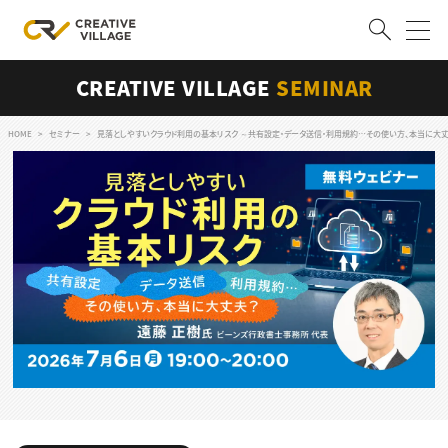
CREATIVE VILLAGE
SEMINAR
ACCOUNT
ログイン
会員登録
HOME
セミナー
見落としやすいクラウド利用の基本リスク ～共有設定・データ送信・利用規約…その使い方、本当に大
RECRUIT
クリエイター求人を探す
CREATIVE JOB求人検索
特集求人
採用説明会
転職支援サービス
CONTENTS
スキルアップしたい！
スキルアップしたい！ トップ
デザイン
TOP Creator’s コラム
プログラミング