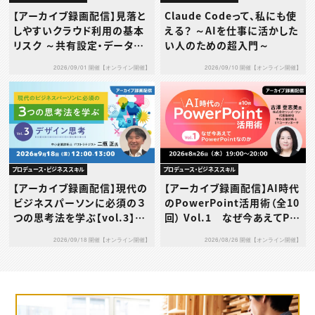
【アーカイブ録画配信】見落と
Claude Codeって、私にも使
しやすいクラウド利用の基本
える？ ～AIを仕事に活かした
リスク ～共有設定・データ送
い人のための超入門～
信・利用規約…その使い方、本
2026/09/01 開催【オンライン開催】
2026/09/10 開催【オンライン開催】
当に大丈夫？～
プロデュース・ビジネススキル
プロデュース・ビジネススキル
【アーカイブ録画配信】現代の
【アーカイブ録画配信】AI時代
ビジネスパーソンに必須の３
のPowerPoint活用術（全10
つの思考法を学ぶ【vol.3】デ
回） Vol.1 なぜ今あえてPo
ザイン思考
werPointなのか
2026/09/18 開催【オンライン開催】
2026/08/26 開催【オンライン開催】