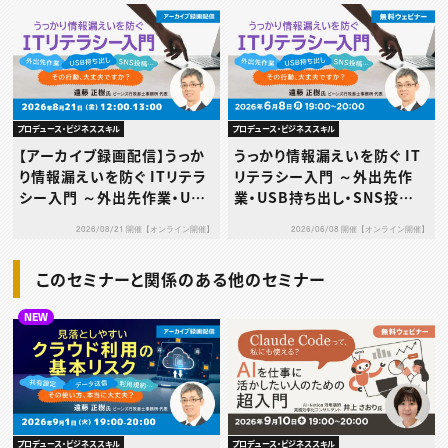
プロデュース・ビジネススキル
プロデュース・ビジネススキル
【アーカイブ録画配信】うっか
うっかり情報漏えいを防ぐ IT
り情報漏えいを防ぐ ITリテラ
リテラシー入門 ～外出先作
シー入門 ～外出先作業・USB
業・USB持ち出し・SNS投
持ち出し・SNS投稿…その行
稿…その行動、大丈夫です
2026/08/21 開催【オンライン開催】
2026/06/08 開催【オンライン開催】
動、大丈夫ですか？～
か？～
このセミナーと関係のある他のセミナー
NEW
プロデュース・ビジネススキル
プロデュース・ビジネススキル