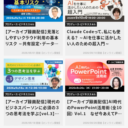
プロデュース・ビジネススキル
プロデュース・ビジネススキル
【アーカイブ録画配信】見落と
Claude Codeって、私にも使
しやすいクラウド利用の基本
える？ ～AIを仕事に活かした
リスク ～共有設定・データ送
い人のための超入門～
信・利用規約…その使い方、本
2026/09/01 開催【オンライン開催】
2026/09/10 開催【オンライン開催】
当に大丈夫？～
プロデュース・ビジネススキル
プロデュース・ビジネススキル
【アーカイブ録画配信】現代の
【アーカイブ録画配信】AI時代
ビジネスパーソンに必須の３
のPowerPoint活用術（全10
つの思考法を学ぶ【vol.3】デ
回） Vol.1 なぜ今あえてPo
ザイン思考
werPointなのか
2026/09/18 開催【オンライン開催】
2026/08/26 開催【オンライン開催】