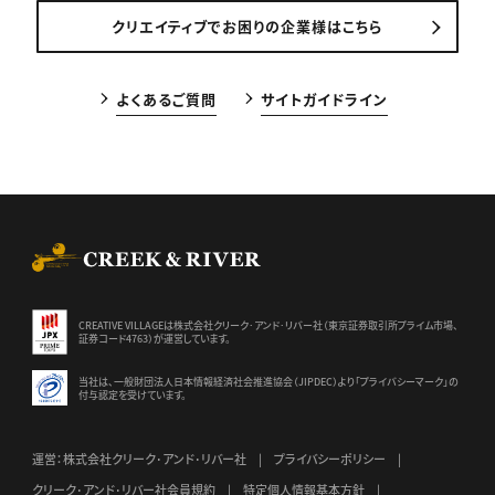
クリエイティブでお困りの企業様はこちら
よくあるご質問
サイトガイドライン
CREEK & RIVER Co., Ltd.
CREATIVE VILLAGEは株式会社クリーク･アンド･リバー社（東京証券
取引所プライム市場、
証券コード4763）が運営しています。
当社は、一般財団法人日本情報経済社会推進協会（JIPDEC）より
「プライバシーマーク」の
付与認定を受けています。
運営：株式会社クリーク･アンド･リバー社
プライバシーポリシー
クリーク･アンド･リバー社会員規約
特定個人情報基本方針