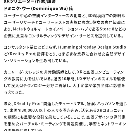
XRクリエーター/作家/講師
ドミニク・ウー（Dominique Wu）氏
ユーザー中心の空間インターフェースの創造と、3D環境内での詳細な
ユーザーリサーチとユーザーテストの実施に専念。彼女の専門知識に
より、Metaやウォルマートのイノベーション・ハブであるStore 8などの
企業に貴重なコンサルティングやデザイン・サービスを提供している。
コンサルタント業にとどまらず、Hummingbirdsday Design Studio
とXReality Proの指揮をとり、さまざまな業界に合わせた空間デザイ
ン・ソリューションを生み出している。
カニャーダ・カレッジの非常勤講師として、XRと空間コンピューティン
グの教育に力を注いでいる。過去10年間、UXデザインのスキルを駆使
して没入型テクノロジー分野に貢献し、大手企業や業界全体に影響を
与えてきた。
また、XReality Proに関連したチュートリアル、講演、ハッカソンを通じ
て、米国で30,000人以上の人々を巻き込み、活気あるXRコミュニティ
の構築にも重要な役割を果たしている。ここで、空間デザインの専門家
を集めたバーチャル・ミーティングを毎週開催し、学習とネットワーキン
グの場を促進している。