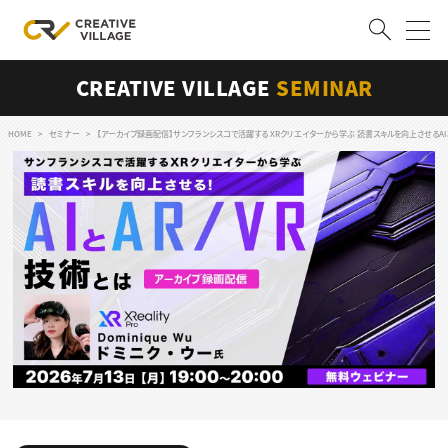
CREATIVE VILLAGE
SEMINAR
ACCOUNT
ログイン
会員登録
HOME
セミナー
【アーカイブ録画配信】サンフランシスコで活躍する XRクリエイターから学ぶ 読書スキルを向上させるAIと
RECRUIT
クリエイター求人を探す
CREATIVE JOB求人検索
特集求人
採用説明会
転職支援サービス
CONTENTS
スキルアップしたい！
スキルアップしたい！ トップ
デザイン
TOP Creator’s コラム
プログラミング