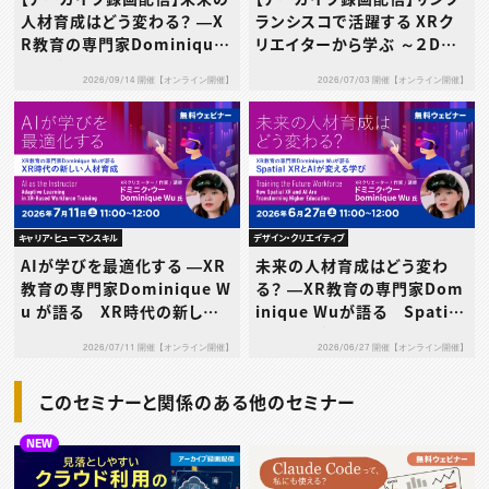
人材育成はどう変わる？ ―X
ランシスコで活躍する XRク
R教育の専門家Dominique
リエイターから学ぶ ～２Dか
Wuが語る Spatial XRとAI
ら３Dクリエイターへのスキル
2026/09/14 開催【オンライン開催】
2026/07/03 開催【オンライン開催】
が変える学び―
アップについて～
キャリア・ヒューマンスキル
デザイン・クリエイティブ
AIが学びを最適化する ―XR
未来の人材育成はどう変わ
教育の専門家Dominique W
る？ ―XR教育の専門家Dom
u が語る XR時代の新しい
inique Wuが語る Spatial
人材育成―
XRとAIが変える学び―
2026/07/11 開催【オンライン開催】
2026/06/27 開催【オンライン開催】
このセミナーと関係のある他のセミナー
NEW