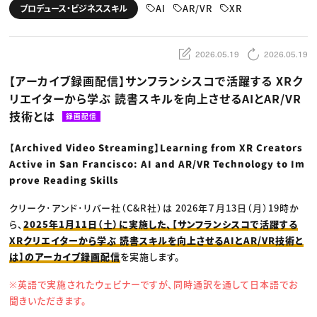
動画配信・映像制作
TOP Creator’s コラム トップ
AI
AR/VR
XR
プロデュース・ビジネススキル
編集・ライティング
Webクリエイター
セミナー
マーケティング
アプリクリエイター
ディレクション
ゲームクリエイター
業界解説・キャリア事情
映像クリエイター
ニュース・トレンド
2026.05.19
2026.05.19
お役立ち基礎知識
マーケッター
クリエイターインタビュー
ニュース・トレンド トップ
【アーカイブ録画配信】サンフランシスコで活躍する XRク
C＆R Magazine
Web
リエイターから学ぶ 読書スキルを向上させるAIとAR/VR
映像
ゲーム・エンタメ
技術とは
録画配信
広告
出版
CREATIVE VILLAGEからのお知らせ
【Archived Video Streaming】Learning from XR Creators
Active in San Francisco: AI and AR/VR Technology to Im
prove Reading Skills
プロフェッショナル×つながる×メディア
クリーク･アンド･リバー社（C&R社）は 2026年７月13日（月）19時か
ら、
2025年1月11日（土）に実施した、【サンフランシスコで活躍する
XRクリエイターから学ぶ 読書スキルを向上させるAIとAR/VR技術と
は】のアーカイブ録画配信
を実施します。
※英語で実施されたウェビナーですが、同時通訳を通して日本語でお
聞きいただきます。