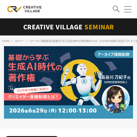
CREATIVE VILLAGE
SEMINAR
ACCOUNT
ログイン
会員登録
HOME
セミナー
【アーカイブ録画配信】基礎から学ぶ生成AI時代の著作権【Vol.4】～2026年の常識に先回り！クリエ
RECRUIT
クリエイター求人を探す
CREATIVE JOB求人検索
特集求人
採用説明会
転職支援サービス
CONTENTS
スキルアップしたい！
スキルアップしたい！ トップ
デザイン
TOP Creator’s コラム
プログラミング