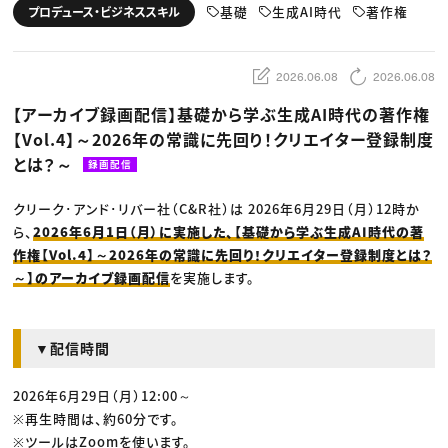
動画配信・映像制作
TOP Creator’s コラム トップ
基礎
生成AI時代
著作権
プロデュース・ビジネススキル
編集・ライティング
Webクリエイター
セミナー
マーケティング
アプリクリエイター
ディレクション
ゲームクリエイター
業界解説・キャリア事情
映像クリエイター
ニュース・トレンド
2026.06.08
2026.06.08
お役立ち基礎知識
マーケッター
クリエイターインタビュー
ニュース・トレンド トップ
【アーカイブ録画配信】基礎から学ぶ生成AI時代の著作権
C＆R Magazine
Web
【Vol.4】～2026年の常識に先回り！クリエイター登録制度
映像
ゲーム・エンタメ
とは？～
録画配信
広告
出版
CREATIVE VILLAGEからのお知らせ
クリーク･アンド･リバー社（C&R社）は 2026年6月29日（月）12時か
ら、
2026年6月1日（月）に実施した、【基礎から学ぶ生成AI時代の著
作権【Vol.4】～2026年の常識に先回り！クリエイター登録制度とは？
プロフェッショナル×つながる×メディア
～】のアーカイブ録画配信
を実施します。
▼配信時間
2026年6月29日（月）12:00～
※再生時間は、約60分です。
※ツールはZoomを使います。