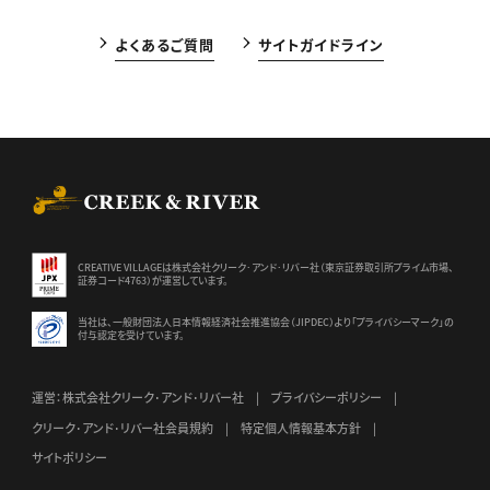
よくあるご質問
サイトガイドライン
CREEK & RIVER Co., Ltd.
CREATIVE VILLAGEは株式会社クリーク･アンド･リバー社（東京証券
取引所プライム市場、
証券コード4763）が運営しています。
当社は、一般財団法人日本情報経済社会推進協会（JIPDEC）より
「プライバシーマーク」の
付与認定を受けています。
運営：株式会社クリーク･アンド･リバー社
プライバシーポリシー
クリーク･アンド･リバー社会員規約
特定個人情報基本方針
サイトポリシー