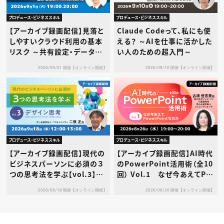
プロデュース・ビジネススキル
プロデュース・ビジネススキル
【アーカイブ録画配信】見落と
Claude Codeって、私にも使
しやすいクラウド利用の基本
える？ ～AIを仕事に活かした
リスク ～共有設定・データ送
い人のための超入門～
信・利用規約…その使い方、本
2026/09/01 開催【オンライン開催】
2026/09/10 開催【オンライン開催】
当に大丈夫？～
プロデュース・ビジネススキル
プロデュース・ビジネススキル
【アーカイブ録画配信】現代の
【アーカイブ録画配信】AI時代
ビジネスパーソンに必須の３
のPowerPoint活用術（全10
つの思考法を学ぶ【vol.3】デ
回） Vol.1 なぜ今あえてPo
ザイン思考
werPointなのか
2026/09/18 開催【オンライン開催】
2026/08/26 開催【オンライン開催】