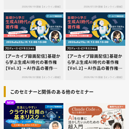
ックと証拠保全の実務～
代の“法的OKでも危険”な境
2026/08/19 開催【オンライン開催】
2026/07/29 開催【オンライン開催】
界線～
プロデュース・ビジネススキル
プロデュース・ビジネススキル
【アーカイブ録画配信】基礎か
【アーカイブ録画配信】基礎か
ら学ぶ生成AI時代の著作権
ら学ぶ生成AI時代の著作権
【Vol.3】 ～AI作品の著作権
【Vol.2】～AI作品の著作権は
は誰のもの？商用利用上の注
誰のもの？商用利用上の注意
2026/06/22 開催【オンライン開催】
2026/06/15 開催【オンライン開催】
意点(2)～
点(1)～
このセミナーと関係のある他のセミナー
NEW