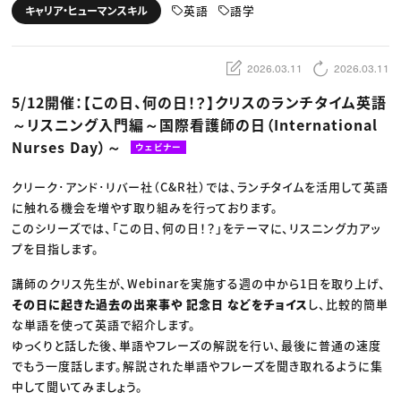
動画配信・映像制作
TOP Creator’s コラム トップ
英語
語学
キャリア・ヒューマンスキル
編集・ライティング
Webクリエイター
セミナー
マーケティング
アプリクリエイター
ディレクション
ゲームクリエイター
業界解説・キャリア事情
映像クリエイター
ニュース・トレンド
2026.03.11
2026.03.11
お役立ち基礎知識
マーケッター
クリエイターインタビュー
ニュース・トレンド トップ
5/12開催：【この日、何の日！？】クリスのランチタイム英語
C＆R Magazine
Web
～リスニング入門編～国際看護師の日（International
映像
ゲーム・エンタメ
Nurses Day）～
ウェビナー
広告
出版
CREATIVE VILLAGEからのお知らせ
クリーク･アンド･リバー社（C&R社）では、ランチタイムを活用して英語
に触れる機会を増やす取り組みを行っております。
このシリーズでは、「この日、何の日！？」をテーマに、リスニング力アッ
プロフェッショナル×つながる×メディア
プを目指します。
講師のクリス先生が、Webinarを実施する週の中から1日を取り上げ、
その日に起きた過去の出来事や 記念日 などをチョイス
し、比較的簡単
な単語を使って英語で紹介します。
ゆっくりと話した後、単語やフレーズの解説を行い、最後に普通の速度
でもう一度話します。解説された単語やフレーズを聞き取れるように集
中して聞いてみましょう。