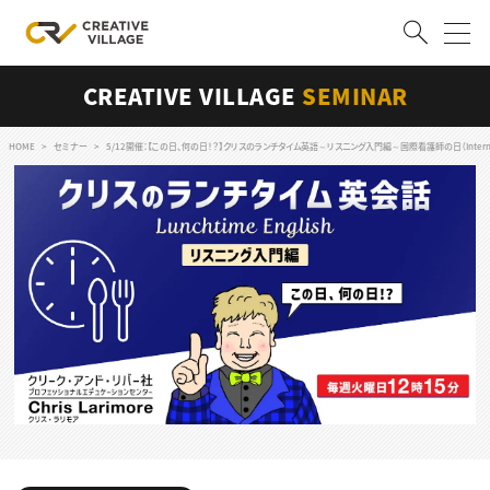
CREATIVE VILLAGE
SEMINAR
ACCOUNT
ログイン
会員登録
HOME
セミナー
5/12開催：【この日、何の日！？】クリスのランチタイム英語～リスニング入門編～国際看護師の日（Internation
RECRUIT
クリエイター求人を探す
CREATIVE JOB求人検索
特集求人
採用説明会
転職支援サービス
CONTENTS
スキルアップしたい！
スキルアップしたい！ トップ
デザイン
TOP Creator’s コラム
プログラミング