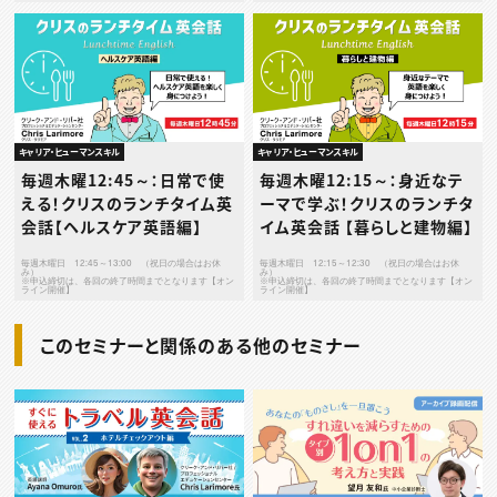
キャリア・ヒューマンスキル
キャリア・ヒューマンスキル
毎週木曜12:45～：日常で使
毎週木曜12:15～：身近なテ
える！クリスのランチタイム英
ーマで学ぶ！クリスのランチタ
会話【ヘルスケア英語編】
イム英会話 【暮らしと建物編】
毎週木曜日 12:45～13:00 （祝日の場合はお休
毎週木曜日 12:15～12:30 （祝日の場合はお休
み）
み）
※申込締切は、各回の終了時間までとなります【オン
※申込締切は、各回の終了時間までとなります【オン
ライン開催】
ライン開催】
このセミナーと関係のある他のセミナー