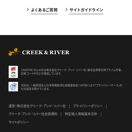
よくあるご質問
サイトガイドライン
CREEK & RIVER Co., Ltd.
CREATIVE VILLAGEは株式会社クリーク･アンド･リバー社（東京証券
取引所プライム市場、
証券コード4763）が運営しています。
当社は、一般財団法人日本情報経済社会推進協会（JIPDEC）より
「プライバシーマーク」の
付与認定を受けています。
運営：株式会社クリーク･アンド･リバー社
プライバシーポリシー
クリーク･アンド･リバー社会員規約
特定個人情報基本方針
サイトポリシー