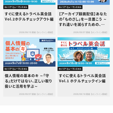
キャリア・ヒューマンスキル
キャリア・ヒューマンスキル
すぐに使えるトラベル英会話
【アーカイブ録画配信】あなた
Vol.2ホテルチェックアウト編
の「ものさし」を一旦置こう ～
すれ違いを減らすための、タ
イプ別1on1の考え方と実践
2026/09/15 開催【オンライン開催】
2026/09/07 開催【オンライン開催】
～
キャリア・ヒューマンスキル
キャリア・ヒューマンスキル
個人情報の基本のキ ～「守
すぐに使えるトラベル英会話
る」だけではない、正しい取り
Vol.1 ホテルチェックイン編
扱いと活用を学ぶ～
2026/09/07 開催【オンライン開催】
2026/08/18 開催【オンライン開催】