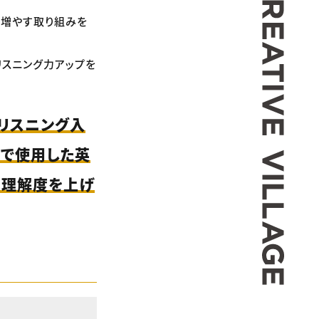
を増やす取り組みを
リスニング力アップを
～リスニング入
）」で使用した英
の理解度を上げ