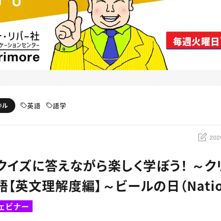
英語
語学
キル
202
：クイズに答えながら楽しく学ぼう！ ～
【英文理解度編】～ビールの日（Nationa
ェビナー