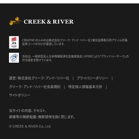
CREEK & RIVER Co., Ltd.
CREATIVE VILLAGEは株式会社クリーク･アンド･リバー社（東京証券
取引所プライム市場、
証券コード4763）が運営しています。
当社は、一般財団法人日本情報経済社会推進協会（JIPDEC）より
「プライバシーマーク」の
付与認定を受けています。
運営：株式会社クリーク･アンド･リバー社
プライバシーポリシー
クリーク･アンド･リバー社会員規約
特定個人情報基本方針
サイトポリシー
当サイトの内容、テキスト、
画像等の無断転載・無断使用を固く禁じます。
© CREEK & RIVER Co., Ltd.