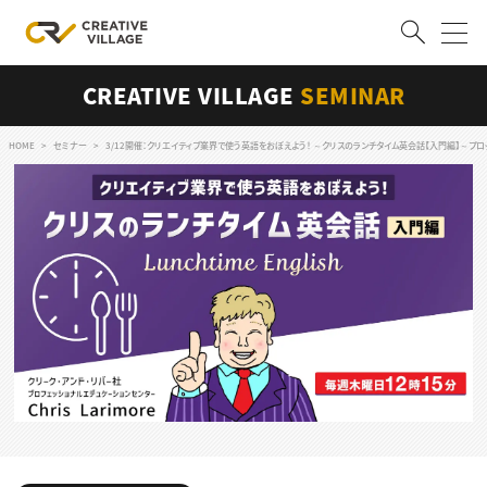
CREATIVE VILLAGE
SEMINAR
ACCOUNT
ログイン
会員登録
HOME
セミナー
3/12開催：クリエイティブ業界で使う英語をおぼえよう！ ～クリスのランチタイム英会話【入門編】～プロット
RECRUIT
クリエイター求人を探す
CREATIVE JOB求人検索
特集求人
採用説明会
転職支援サービス
CONTENTS
スキルアップしたい！
スキルアップしたい！ トップ
デザイン
TOP Creator’s コラム
プログラミング