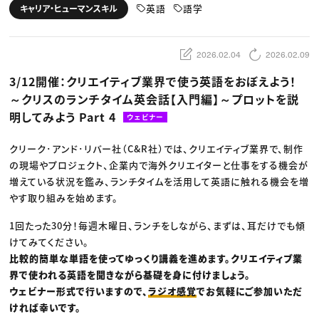
動画配信・映像制作
TOP Creator’s コラム トップ
英語
語学
キャリア・ヒューマンスキル
編集・ライティング
Webクリエイター
セミナー
マーケティング
アプリクリエイター
ディレクション
ゲームクリエイター
業界解説・キャリア事情
映像クリエイター
ニュース・トレンド
2026.02.04
2026.02.09
お役立ち基礎知識
マーケッター
クリエイターインタビュー
ニュース・トレンド トップ
3/12開催：クリエイティブ業界で使う英語をおぼえよう！
C＆R Magazine
Web
～クリスのランチタイム英会話【入門編】～プロットを説
映像
ゲーム・エンタメ
明してみよう Part 4
ウェビナー
広告
出版
CREATIVE VILLAGEからのお知らせ
クリーク･アンド･リバー社（C&R社）では、クリエイティブ業界で、制作
の現場やプロジェクト、企業内で海外クリエイターと仕事をする機会が
増えている状況を鑑み、ランチタイムを活用して英語に触れる機会を増
プロフェッショナル×つながる×メディア
やす取り組みを始めます。
1回たった30分！毎週木曜日、ランチをしながら、まずは、耳だけでも傾
けてみてください。
比較的簡単な単語を使ってゆっくり講義を進めます。クリエイティブ業
界で使われる英語を聞きながら基礎を身に付けましょう。
ウェビナー形式で行いますので、
ラジオ感覚
でお気軽にご参加いただ
ければ幸いです。