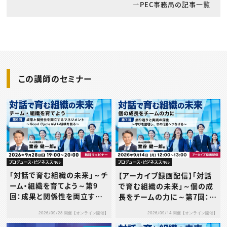
PEC事務局の記事一覧
この講師のセミナー
プロデュース・ビジネススキル
プロデュース・ビジネススキル
「対話で育む組織の未来」～チ
【アーカイブ録画配信】「対話
ーム・組織を育てよう～第9
で育む組織の未来」～個の成
回：成果と関係性を両立する
長をチームの力に～第7回：振
マネジメント～Good Cycle
り返りと実践の深化〜学びを
2026/09/28 開催【オンライン開催】
2026/09/14 開催【オンライン開催】
がよい組織を創る～
整理し、次の行動へつなげ