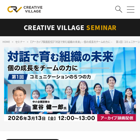
CREATIVE VILLAGE
SEMINAR
ACCOUNT
ログイン
会員登録
HOME
セミナー
【アーカイブ録画配信】「対話で育む組織の未来」～個の成長をチームの力に～ 第1回：コミュニケーシ
RECRUIT
クリエイター求人を探す
CREATIVE JOB求人検索
特集求人
採用説明会
転職支援サービス
CONTENTS
スキルアップしたい！
スキルアップしたい！ トップ
デザイン
TOP Creator’s コラム
プログラミング