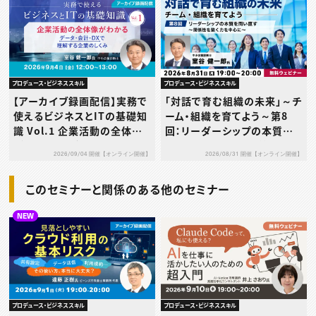
る〜
プロデュース・ビジネススキル
プロデュース・ビジネススキル
【アーカイブ録画配信】実務で
「対話で育む組織の未来」～チ
使えるビジネスとITの基礎知
ーム・組織を育てよう～第8
識 Vol.1 企業活動の全体像
回：リーダーシップの本質を
がわかる ～データ・会計・DX
問い直す～関係性を築く力を
2026/09/04 開催【オンライン開催】
2026/08/31 開催【オンライン開催】
で理解する企業のしくみ～
中心に～
このセミナーと関係のある他のセミナー
NEW
プロデュース・ビジネススキル
プロデュース・ビジネススキル