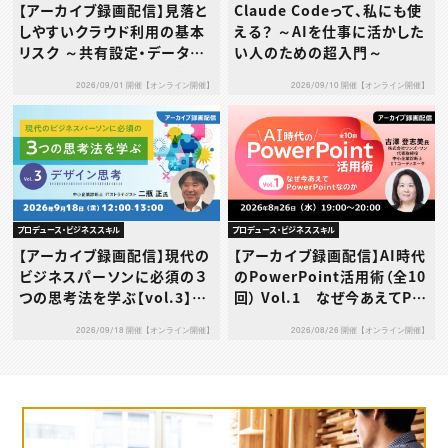
【アーカイブ録画配信】見落と
Claude Codeって、私にも使
しやすいクラウド利用の基本
える？ ～AIを仕事に活かした
リスク ～共有設定・データ送
い人のための超入門～
信・利用規約…その使い方、本
2026/09/01 開催【オンライン開催】
2026/09/10 開催【オンライン開催】
当に大丈夫？～
プロデュース・ビジネススキル
プロデュース・ビジネススキル
【アーカイブ録画配信】現代の
【アーカイブ録画配信】AI時代
ビジネスパーソンに必須の３
のPowerPoint活用術（全10
つの思考法を学ぶ【vol.3】デ
回） Vol.1 なぜ今あえてPo
ザイン思考
werPointなのか
2026/09/18 開催【オンライン開催】
2026/08/26 開催【オンライン開催】