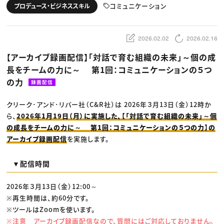
動画配信・映像制作
TOP Creator’s コラム トップ
コミュニケーション
プロデュース・ビジネススキル
編集・ライティング
Webクリエイター
セミナー
マーケティング
アプリクリエイター
ディレクション
ゲームクリエイター
業界解説・キャリア事情
映像クリエイター
ニュース・トレンド
2026.02.02
2026.02.16
お役立ち基礎知識
マーケッター
クリエイターインタビュー
ニュース・トレンド トップ
【アーカイブ録画配信】「対話で育む組織の未来」～個の成
C＆R Magazine
Web
長をチームの力に～ 第1回：コミュニケーションの５つ
映像
ゲーム・エンタメ
の力
録画配信
広告
出版
CREATIVE VILLAGEからのお知らせ
クリーク･アンド･リバー社（C&R社）は 2026年３月13日（金）12時か
ら、
2026年1月19日（月）に実施した、【「対話で育む組織の未来」～個
の成長をチームの力に～ 第1回：コミュニケーションの５つの力】の
プロフェッショナル×つながる×メディア
アーカイブ録画配信
を実施します。
▼配信時間
2026年３月13日（金）12:00～
※再生時間は、約60分です。
※ツールはZoomを使います。
※注意 アーカイブ録画配信なので、質問にはご対応しておりません。