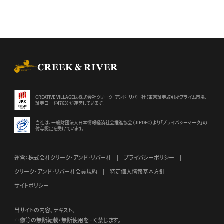
CREEK & RIVER Co., Ltd.
CREATIVE VILLAGEは株式会社クリーク･アンド･リバー社（東京証券
取引所プライム市場、
証券コード4763）が運営しています。
当社は、一般財団法人日本情報経済社会推進協会（JIPDEC）より
「プライバシーマーク」の
付与認定を受けています。
運営：株式会社クリーク･アンド･リバー社
プライバシーポリシー
クリーク･アンド･リバー社会員規約
特定個人情報基本方針
サイトポリシー
当サイトの内容、テキスト、
画像等の無断転載・無断使用を固く禁じます。