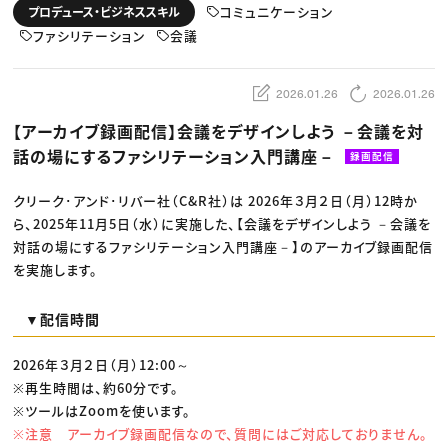
動画配信・映像制作
TOP Creator’s コラム トップ
コミュニケーション
プロデュース・ビジネススキル
編集・ライティング
Webクリエイター
セミナー
マーケティング
ファシリテーション
会議
アプリクリエイター
ディレクション
ゲームクリエイター
業界解説・キャリア事情
映像クリエイター
ニュース・トレンド
お役立ち基礎知識
マーケッター
2026.01.26
2026.01.26
クリエイターインタビュー
ニュース・トレンド トップ
C＆R Magazine
Web
【アーカイブ録画配信】会議をデザインしよう －会議を対
映像
話の場にするファシリテーション入門講座－
ゲーム・エンタメ
録画配信
広告
出版
クリーク･アンド･リバー社（C&R社）は 2026年３月２日（月）12時か
CREATIVE VILLAGEからのお知らせ
ら、2025年11月5日（水）に実施した、【会議をデザインしよう －会議を
対話の場にするファシリテーション入門講座－】のアーカイブ録画配信
プロフェッショナル×つながる×メディア
を実施します。
▼配信時間
2026年３月２日（月）12:00～
※再生時間は、約60分です。
※ツールはZoomを使います。
※注意 アーカイブ録画配信なので、質問にはご対応しておりません。