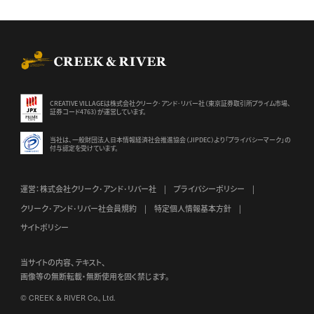
CREEK & RIVER Co., Ltd.
CREATIVE VILLAGEは株式会社クリーク･アンド･リバー社（東京証券
取引所プライム市場、
証券コード4763）が運営しています。
当社は、一般財団法人日本情報経済社会推進協会（JIPDEC）より
「プライバシーマーク」の
付与認定を受けています。
運営：株式会社クリーク･アンド･リバー社
プライバシーポリシー
クリーク･アンド･リバー社会員規約
特定個人情報基本方針
サイトポリシー
当サイトの内容、テキスト、
画像等の無断転載・無断使用を固く禁じます。
© CREEK & RIVER Co., Ltd.