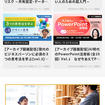
リスク ～共有設定・データ送
い人のための超入門～
信・利用規約…その使い方、本
2026/09/01 開催【オンライン開催】
2026/09/10 開催【オンライン開催】
当に大丈夫？～
プロデュース・ビジネススキル
プロデュース・ビジネススキル
【アーカイブ録画配信】現代の
【アーカイブ録画配信】AI時代
ビジネスパーソンに必須の３
のPowerPoint活用術（全10
つの思考法を学ぶ【vol.3】デ
回） Vol.1 なぜ今あえてPo
ザイン思考
werPointなのか
2026/09/18 開催【オンライン開催】
2026/08/26 開催【オンライン開催】