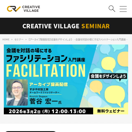
CREATIVE VILLAGE
SEMINAR
ACCOUNT
ログイン
会員登録
HOME
セミナー
【アーカイブ録画配信】会議をデザインしよう －会議を対話の場にするファシリテーション入門講座－
RECRUIT
クリエイター求人を探す
CREATIVE JOB求人検索
特集求人
採用説明会
転職支援サービス
CONTENTS
スキルアップしたい！
スキルアップしたい！ トップ
デザイン
TOP Creator’s コラム
プログラミング