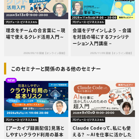
プロデュース・ビジネススキル
プロデュース・ビジネススキル
理念をチームの合言葉に～現
会議をデザインしよう －会議
場で使えるクレド活用入門～
を対話の場にするファシリテ
ーション入門講座－
2026/05/13 開催【オンライン開催】
2025/11/05 開催【オンライン開催】
このセミナーと関係のある他のセミナー
NEW
プロデュース・ビジネススキル
プロデュース・ビジネススキル
【アーカイブ録画配信】見落と
Claude Codeって、私にも使
しやすいクラウド利用の基本
える？ ～AIを仕事に活かした