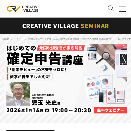
CREATIVE VILLAGE
SEMINAR
ACCOUNT
ログイン
会員登録
HOME
セミナー
数字が苦手でも大丈夫！【元国税調査官が徹底解説】 「初めての確定申告」「副業デビュー」の不安をゼ
RECRUIT
クリエイター求人を探す
CREATIVE JOB求人検索
特集求人
採用説明会
転職支援サービス
CONTENTS
スキルアップしたい！
スキルアップしたい！ トップ
デザイン
TOP Creator’s コラム
プログラミング