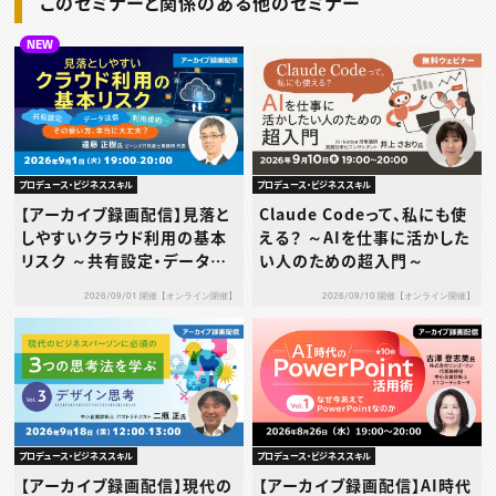
このセミナーと関係のある他のセミナー
NEW
プロデュース・ビジネススキル
プロデュース・ビジネススキル
【アーカイブ録画配信】見落と
Claude Codeって、私にも使
しやすいクラウド利用の基本
える？ ～AIを仕事に活かした
リスク ～共有設定・データ送
い人のための超入門～
信・利用規約…その使い方、本
2026/09/01 開催【オンライン開催】
2026/09/10 開催【オンライン開催】
当に大丈夫？～
プロデュース・ビジネススキル
プロデュース・ビジネススキル
【アーカイブ録画配信】現代の
【アーカイブ録画配信】AI時代