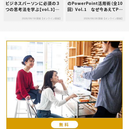
ビジネスパーソンに必須の３
のPowerPoint活用術（全10
つの思考法を学ぶ【vol.3】デ
回） Vol.1 なぜ今あえてPo
ザイン思考
werPointなのか
2026/09/18 開催【オンライン開催】
2026/08/26 開催【オンライン開催】
無料