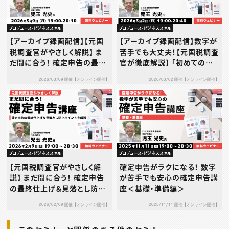
プロデュース・ビジネススキル
プロデュース・ビジネススキル
【アーカイブ録画配信】【元国
【アーカイブ録画配信】数字が
税調査官がやさしく解説】 ま
苦手でも大丈夫！【元国税調査
だ間に合う！ 確定申告の最終
官が徹底解説】 「初めての確
仕上げ＆見落とし防止ポイン
定申告」「副業デビュー」の不
2026/03/09 開催【オンライン開催】
2026/03/02 開催【オンライン開催】
ト解説講座
安をゼロにする やさしい基礎
講座
プロデュース・ビジネススキル
プロデュース・ビジネススキル
【元国税調査官がやさしく解
確定申告がラクになる！ 数字
説】 まだ間に合う！ 確定申告
が苦手でも安心の確定申告講
の最終仕上げ＆見落とし防止
座＜基礎・準備編＞
ポイント解説講座
2026/02/09 開催【オンライン開催】
2025/11/11 開催【オンライン開催】