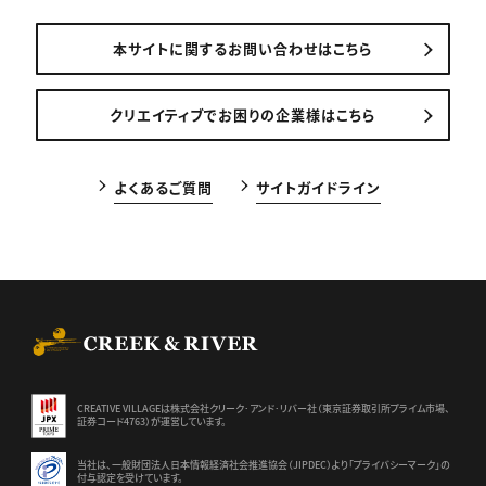
本サイトに関するお問い合わせはこちら
クリエイティブでお困りの企業様はこちら
よくあるご質問
サイトガイドライン
CREEK & RIVER Co., Ltd.
CREATIVE VILLAGEは株式会社クリーク･アンド･リバー社（東京証券
取引所プライム市場、
証券コード4763）が運営しています。
当社は、一般財団法人日本情報経済社会推進協会（JIPDEC）より
「プライバシーマーク」の
付与認定を受けています。