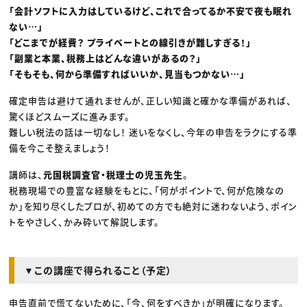
「会計ソフトに入力はしているけど、これで合ってるか不安で夜も眠れ
ない…」
「どこまでが経費？ プライベートとの線引きが難しすぎる！」
「副業と本業、税務上はどんな違いがあるの？」
「そもそも、何から準備すればいいか、見当もつかない…」
確定申告は避けて通れませんが、正しい知識と確かな準備があれば、
驚くほどスムーズに進みます。
難しい税法の話は一切なし！ 迷いをなくし、今年の申告をラクにする準
備を今こそ整えましょう！
講師は、
元国税調査官・税理士の児玉先生
。
税務現場での豊富な経験をもとに、「何がポイントで、何が危険なの
か」を知り尽くしたプロが、初めての方でも絶対に迷わないよう、ポイン
トをやさしく、かみ砕いて解説します。
▼この講座で得られること（予定）
申告直前で慌てないために、「今、何をすべきか」が明確になります。