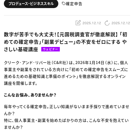
動画配信・映像制作
TOP Creator’s コラム トップ
確定申告
プロデュース・ビジネススキル
編集・ライティング
Webクリエイター
セミナー
マーケティング
アプリクリエイター
ディレクション
ゲームクリエイター
業界解説・キャリア事情
映像クリエイター
ニュース・トレンド
2025.12.12
2025.12.12
お役立ち基礎知識
マーケッター
クリエイターインタビュー
ニュース・トレンド トップ
数字が苦手でも大丈夫！【元国税調査官が徹底解説】 「初
C＆R Magazine
Web
めての確定申告」「副業デビュー」の不安をゼロにする や
映像
ゲーム・エンタメ
さしい基礎講座
ウェビナー
広告
出版
CREATIVE VILLAGEからのお知らせ
クリーク･アンド･リバー社（C&R社）は、2026年1月14日（水）に、個人
事業主や副業をされている方向けに「初めての確定申告をスムーズに
進めるための基礎知識と準備のポイント」を徹底解説するオンライン
プロフェッショナル×つながる×メディア
講座を開催します。
こんなお悩み、ありませんか？
毎年やってくる確定申告。正しい知識がないまま手探りで進めていませ
んか？
特に、個人事業主・副業を始めたばかりの方は、こんな不安を抱えてい
ませんか？