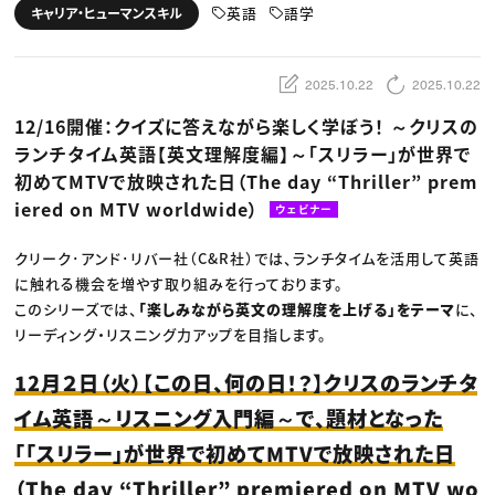
動画配信・映像制作
TOP Creator’s コラム トップ
英語
語学
キャリア・ヒューマンスキル
編集・ライティング
Webクリエイター
セミナー
マーケティング
アプリクリエイター
ディレクション
ゲームクリエイター
業界解説・キャリア事情
映像クリエイター
ニュース・トレンド
2025.10.22
2025.10.22
お役立ち基礎知識
マーケッター
クリエイターインタビュー
ニュース・トレンド トップ
12/16開催：クイズに答えながら楽しく学ぼう！ ～クリスの
C＆R Magazine
Web
ランチタイム英語【英文理解度編】～「スリラー」が世界で
映像
ゲーム・エンタメ
初めてMTVで放映された日（The day “Thriller” prem
広告
出版
iered on MTV worldwide）
ウェビナー
CREATIVE VILLAGEからのお知らせ
クリーク･アンド･リバー社（C&R社）では、ランチタイムを活用して英語
に触れる機会を増やす取り組みを行っております。
プロフェッショナル×つながる×メディア
このシリーズでは、
「楽しみながら英文の理解度を上げる」をテーマ
に、
リーディング・リスニング力アップを目指します。
12月２日（火）【この日、何の日！？】クリスのランチタ
イム英語～リスニング入門編～で、題材となった
「「スリラー」が世界で初めてMTVで放映された日
（The day “Thriller” premiered on MTV wo