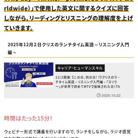
rldwide）」で使用した英文に関するクイズに回答
しながら、リーディングとリスニングの理解度を上げ
ていきます。
2025年12月２日クリスのランチタイム英語～リスニング入門
編～
キャリア・ヒューマンスキル
12/2開催：【この日、何の日！？】クリスのラン
チタイム英語～リスニング入門編～「スリラ
ー」が世界で初めてMTVで放映された日（Th
e day “Thriller” premiered on MTV wo
2025.10.22
rldwide）
時間はたった15分！
ウェビナー形式で講義を行いますので、ランチをしながら、ラジオ感覚