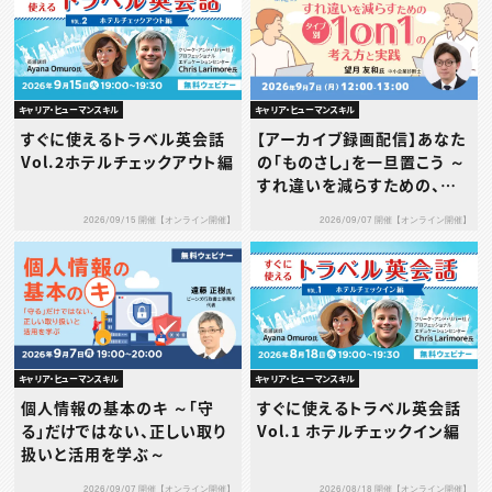
キャリア・ヒューマンスキル
キャリア・ヒューマンスキル
すぐに使えるトラベル英会話
【アーカイブ録画配信】あなた
Vol.2ホテルチェックアウト編
の「ものさし」を一旦置こう ～
すれ違いを減らすための、タ
イプ別1on1の考え方と実践
2026/09/15 開催【オンライン開催】
2026/09/07 開催【オンライン開催】
～
キャリア・ヒューマンスキル
キャリア・ヒューマンスキル
個人情報の基本のキ ～「守
すぐに使えるトラベル英会話
る」だけではない、正しい取り
Vol.1 ホテルチェックイン編
扱いと活用を学ぶ～
2026/09/07 開催【オンライン開催】
2026/08/18 開催【オンライン開催】