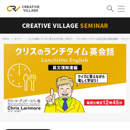
CREATIVE VILLAGE
SEMINAR
ACCOUNT
ログイン
会員登録
HOME
セミナー
12/16開催：クイズに答えながら楽しく学ぼう！ ～クリスのランチタイム英語【英文理解度編】～「スリラー」が世界で初めてM
RECRUIT
クリエイター求人を探す
CREATIVE JOB求人検索
特集求人
採用説明会
転職支援サービス
CONTENTS
スキルアップしたい！
スキルアップしたい！ トップ
デザイン
TOP Creator’s コラム
プログラミング