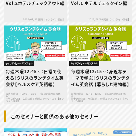
Vol.2ホテルチェックアウト編
Vol.1 ホテルチェックイン編
2026/09/15 開催【オンライン開催】
2026/08/18 開催【オンライン開催】
キャリア・ヒューマンスキル
キャリア・ヒューマンスキル
毎週木曜12:45～：日常で使
毎週木曜12:15～：身近なテ
える！クリスのランチタイム英
ーマで学ぶ！クリスのランチタ
会話【ヘルスケア英語編】
イム英会話 【暮らしと建物編】
毎週木曜日 12:45～13:00 （祝日の場合はお休
毎週木曜日 12:15～12:30 （祝日の場合はお休
み）
み）
※申込締切は、各回の終了時間までとなります【オン
※申込締切は、各回の終了時間までとなります【オン
ライン開催】
ライン開催】
このセミナーと関係のある他のセミナー