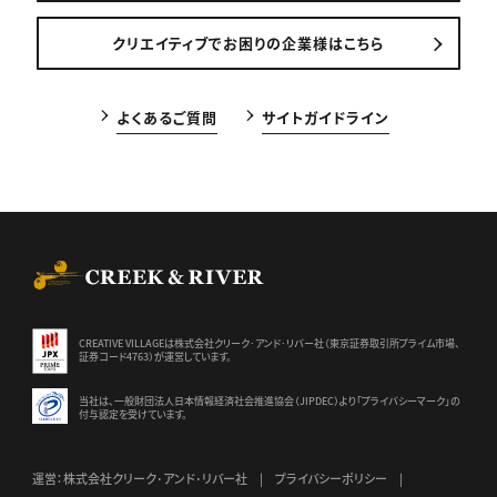
クリエイティブでお困りの企業様はこちら
よくあるご質問
サイトガイドライン
CREEK & RIVER Co., Ltd.
CREATIVE VILLAGEは株式会社クリーク･アンド･リバー社（東京証券
取引所プライム市場、
証券コード4763）が運営しています。
当社は、一般財団法人日本情報経済社会推進協会（JIPDEC）より
「プライバシーマーク」の
付与認定を受けています。
運営：株式会社クリーク･アンド･リバー社
プライバシーポリシー