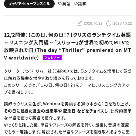
動画配信・映像制作
TOP Creator’s コラム トップ
英語
語学
キャリア・ヒューマンスキル
編集・ライティング
Webクリエイター
セミナー
マーケティング
アプリクリエイター
ディレクション
ゲームクリエイター
業界解説・キャリア事情
映像クリエイター
ニュース・トレンド
2025.10.22
2025.10.22
お役立ち基礎知識
マーケッター
クリエイターインタビュー
ニュース・トレンド トップ
12/2開催：【この日、何の日！？】クリスのランチタイム英語
C＆R Magazine
Web
～リスニング入門編～「スリラー」が世界で初めてMTVで
映像
ゲーム・エンタメ
放映された日（The day “Thriller” premiered on MT
広告
出版
V worldwide）
ウェビナー
CREATIVE VILLAGEからのお知らせ
クリーク･アンド･リバー社（C&R社）では、ランチタイムを活用して英語
に触れる機会を増やす取り組みを行っております。
プロフェッショナル×つながる×メディア
このシリーズでは、「この日、何の日！？」をテーマに、リスニング力アッ
プを目指します。
講師のクリス先生が、Webinarを実施する週の中から1日を取り上げ、
その日に起きた過去の出来事や 記念日 などをチョイス
し、比較的簡単
な単語を使って英語で紹介します。
ゆっくりと話した後、単語やフレーズの解説を行い、最後に普通の速度
でもう一度話します。解説された単語やフレーズを聞き取れるように集