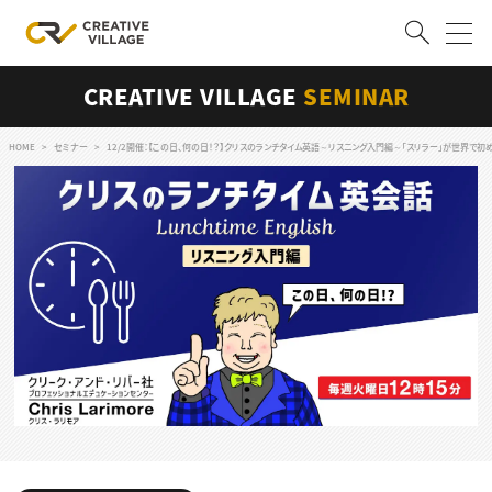
CREATIVE VILLAGE
SEMINAR
ACCOUNT
ログイン
会員登録
HOME
セミナー
12/2開催：【この日、何の日！？】クリスのランチタイム英語～リスニング入門編～「スリラー」が世界で初めてMTVで放映され
RECRUIT
クリエイター求人を探す
CREATIVE JOB求人検索
特集求人
採用説明会
転職支援サービス
CONTENTS
スキルアップしたい！
スキルアップしたい！ トップ
デザイン
TOP Creator’s コラム
プログラミング