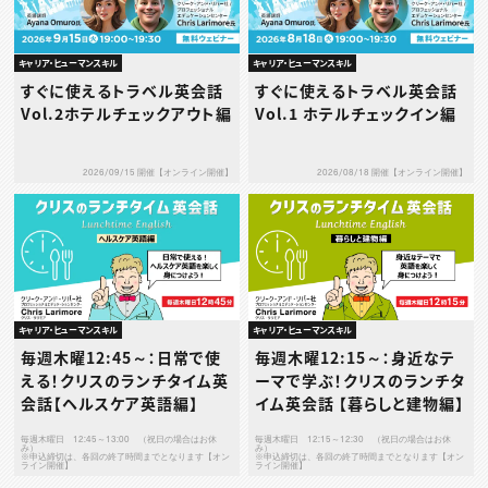
キャリア・ヒューマンスキル
キャリア・ヒューマンスキル
すぐに使えるトラベル英会話
すぐに使えるトラベル英会話
Vol.2ホテルチェックアウト編
Vol.1 ホテルチェックイン編
2026/09/15 開催【オンライン開催】
2026/08/18 開催【オンライン開催】
キャリア・ヒューマンスキル
キャリア・ヒューマンスキル
毎週木曜12:45～：日常で使
毎週木曜12:15～：身近なテ
える！クリスのランチタイム英
ーマで学ぶ！クリスのランチタ
会話【ヘルスケア英語編】
イム英会話 【暮らしと建物編】
毎週木曜日 12:45～13:00 （祝日の場合はお休
毎週木曜日 12:15～12:30 （祝日の場合はお休
み）
み）
※申込締切は、各回の終了時間までとなります【オン
※申込締切は、各回の終了時間までとなります【オン
ライン開催】
ライン開催】