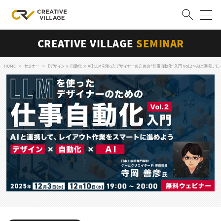
CREATIVE VILLAGE
SEMINAR
ACCOUNT
ログイン
会員登録
HOME
セミナー
【デザイン × 自動化 × AI】 LLMを使ったデザイナーのための“仕事自動化”入門 Vol.2〜AIと連携
RECRUIT
クリエイター求人を探す
CREATIVE JOB求人検索
特集求人
採用説明会
転職支援サービス
CONTENTS
スキルアップしたい！
スキルアップしたい！ トップ
デザイン
TOP Creator’s コラム
プログラミング