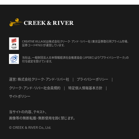
CREEK & RIVER Co., Ltd.
CREATIVE VILLAGEは株式会社クリーク･アンド･リバー社（東京証券
取引所プライム市場、
証券コード4763）が運営しています。
当社は、一般財団法人日本情報経済社会推進協会（JIPDEC）より
「プライバシーマーク」の
付与認定を受けています。
運営：株式会社クリーク･アンド･リバー社
プライバシーポリシー
クリーク･アンド･リバー社会員規約
特定個人情報基本方針
サイトポリシー
当サイトの内容、テキスト、
画像等の無断転載・無断使用を固く禁じます。
© CREEK & RIVER Co., Ltd.