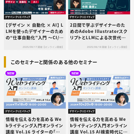
デザイン・クリエイティブ
デザイン・クリエイティブ
【デザイン × 自動化 × AI】 L
2日間で学ぶデザイナーのた
LMを使ったデザイナーのため
めのAdobe Illustratorスク
の“仕事自動化”入門 〜CI/C
リプトとLLMによる次世代ワ
Dの考え方をデザイン業務に
ークフロー入門
2025/09/17 開催【オンライン開催】
2025/06/18 開催【オンライン開催】
応用してみよう〜
このセミナーと関係のある他のセミナー
NEW
NEW
デザイン・クリエイティブ
デザイン・クリエイティブ
情報を伝える力を高める We
情報を伝える力を高める We
bライティング入門オンライン
bライティング入門オンライン
講座 Vol.16 ライターの「値
講座 Vol.15 AI検索時代に