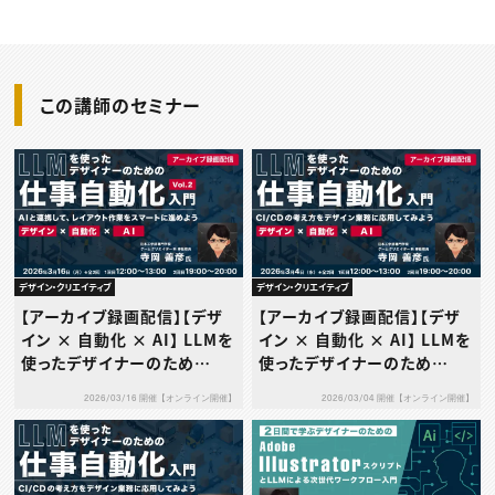
この講師のセミナー
デザイン・クリエイティブ
デザイン・クリエイティブ
【アーカイブ録画配信】【デザ
【アーカイブ録画配信】【デザ
イン × 自動化 × AI】 LLMを
イン × 自動化 × AI】 LLMを
使ったデザイナーのため
使ったデザイナーのため
の“仕事自動化”入門 Vol.
の“仕事自動化”入門 〜CI/C
2026/03/16 開催【オンライン開催】
2026/03/04 開催【オンライン開催】
2〜AIと連携して、レイアウト
Dの考え方をデザイン業務に
作業をスマートに進めよう〜
応用してみよう〜