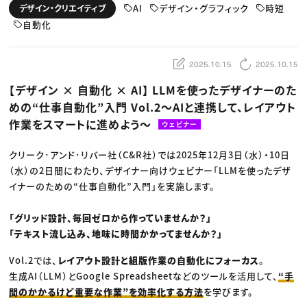
動画配信・映像制作
TOP Creator’s コラム トップ
AI
デザイン・グラフィック
時短
デザイン・クリエイティブ
編集・ライティング
Webクリエイター
セミナー
マーケティング
自動化
アプリクリエイター
ディレクション
ゲームクリエイター
業界解説・キャリア事情
映像クリエイター
ニュース・トレンド
お役立ち基礎知識
マーケッター
2025.10.15
2025.10.15
クリエイターインタビュー
ニュース・トレンド トップ
C＆R Magazine
Web
【デザイン × 自動化 × AI】 LLMを使ったデザイナーのた
映像
めの“仕事自動化”入門 Vol.2〜AIと連携して、レイアウト
ゲーム・エンタメ
広告
作業をスマートに進めよう〜
ウェビナー
出版
CREATIVE VILLAGEからのお知らせ
クリーク･アンド･リバー社（C&R社）では2025年12月3日（水）・10日
（水）の2日間にわたり、デザイナー向けウェビナー「LLMを使ったデザ
プロフェッショナル×つながる×メディア
イナーのための“仕事自動化”入門」を実施します。
「グリッド設計、毎回ゼロから作っていませんか？」
「テキスト流し込み、地味に時間かかってませんか？」
Vol.2では、
レイアウト設計と組版作業の自動化にフォーカス
。
生成AI（LLM）とGoogle Spreadsheetなどのツールを活用して、
“手
間のかかるけど重要な作業”を効率化する方法
を学びます。