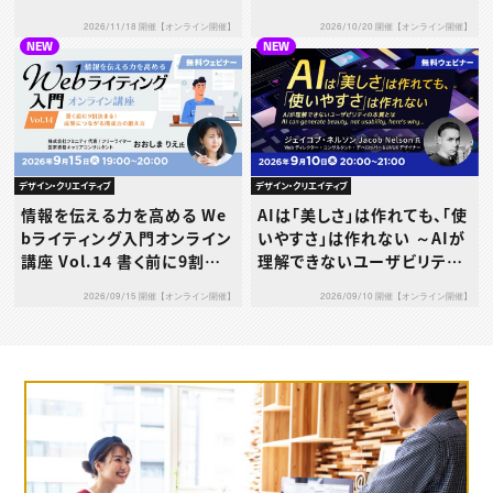
決め」─単価設定と交渉の考
「選ばれる」文章術
2026/11/18 開催【オンライン開催】
2026/10/20 開催【オンライン開催】
え方
NEW
NEW
デザイン・クリエイティブ
デザイン・クリエイティブ
AIは「美しさ」は作れても、「使
情報を伝える力を高める We
いやすさ」は作れない ～AIが
bライティング入門オンライン
理解できないユーザビリティ
講座 Vol.14 書く前に9割決
の本質とは～
まる！成果につながる構成力
2026/09/10 開催【オンライン開催】
2026/09/15 開催【オンライン開催】
の鍛え方