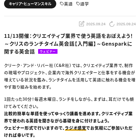
動画配信・映像制作
TOP Creator’s コラム トップ
英語
語学
キャリア・ヒューマンスキル
編集・ライティング
Webクリエイター
セミナー
マーケティング
アプリクリエイター
ディレクション
ゲームクリエイター
業界解説・キャリア事情
映像クリエイター
ニュース・トレンド
2025.09.24
2025.09.24
お役立ち基礎知識
マーケッター
クリエイターインタビュー
ニュース・トレンド トップ
11/13開催：クリエイティブ業界で使う英語をおぼえよう！
C＆R Magazine
Web
～クリスのランチタイム英会話【入門編】～Gensparkに
映像
ゲーム・エンタメ
関する英会話
ウェビナー
広告
出版
CREATIVE VILLAGEからのお知らせ
クリーク･アンド･リバー社（C&R社）では、クリエイティブ業界で、制作
の現場やプロジェクト、企業内で海外クリエイターと仕事をする機会が
増えている状況を鑑み、ランチタイムを活用して英語に触れる機会を増
プロフェッショナル×つながる×メディア
やす取り組みを始めます。
1回たった30分！毎週木曜日、ランチをしながら、まずは、耳だけでも傾
けてみてください。
比較的簡単な単語を使ってゆっくり講義を進めます。クリエイティブ業
界で使われる英語を聞きながら基礎を身に付けましょう。
ウェビナー形式で行いますので、
ラジオ感覚
でお気軽にご参加いただ
ければ幸いです。