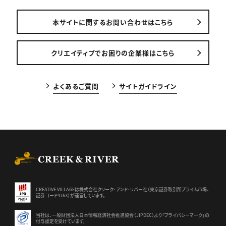
本サイトに関するお問い合わせはこちら
クリエイティブでお困りの企業様はこちら
よくあるご質問
サイトガイドライン
CREEK & RIVER Co., Ltd.
CREATIVE VILLAGEは株式会社クリーク･アンド･リバー社（東京証券
取引所プライム市場、
証券コード4763）が運営しています。
当社は、一般財団法人日本情報経済社会推進協会（JIPDEC）より
「プライバシーマーク」の
付与認定を受けています。