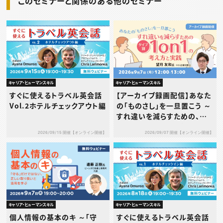
このセミナーと関係のある他のセミナー
キャリア・ヒューマンスキル
キャリア・ヒューマンスキル
すぐに使えるトラベル英会話
【アーカイブ録画配信】あなた
Vol.2ホテルチェックアウト編
の「ものさし」を一旦置こう ～
すれ違いを減らすための、タ
イプ別1on1の考え方と実践
2026/09/15 開催【オンライン開催】
2026/09/07 開催【オンライン開催】
～
キャリア・ヒューマンスキル
キャリア・ヒューマンスキル
個人情報の基本のキ ～「守
すぐに使えるトラベル英会話