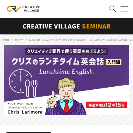
CREATIVE VILLAGE
SEMINAR
ACCOUNT
ログイン
会員登録
HOME
セミナー
11/13開催：クリエイティブ業界で使う英語をおぼえよう！ ～クリスのランチタイム英会話【入門編】～Ge
RECRUIT
クリエイター求人を探す
CREATIVE JOB求人検索
特集求人
採用説明会
転職支援サービス
CONTENTS
スキルアップしたい！
スキルアップしたい！ トップ
デザイン
TOP Creator’s コラム
プログラミング