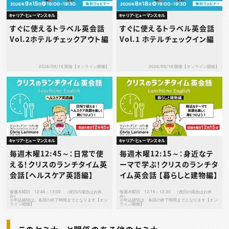
キャリア・ヒューマンスキル
キャリア・ヒューマンスキル
すぐに使えるトラベル英会話
すぐに使えるトラベル英会話
Vol.2ホテルチェックアウト編
Vol.1 ホテルチェックイン編
2026/09/15 開催【オンライン開催】
2026/08/18 開催【オンライン開催】
キャリア・ヒューマンスキル
キャリア・ヒューマンスキル
毎週木曜12:45～：日常で使
毎週木曜12:15～：身近なテ
える！クリスのランチタイム英
ーマで学ぶ！クリスのランチタ
会話【ヘルスケア英語編】
イム英会話 【暮らしと建物編】
毎週木曜日 12:45～13:00 （祝日の場合はお休
毎週木曜日 12:15～12:30 （祝日の場合はお休
み）
み）
※申込締切は、各回の終了時間までとなります【オン
※申込締切は、各回の終了時間までとなります【オン
ライン開催】
ライン開催】